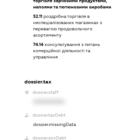
торгівля харчовими продуктами,
напоями та тютюновими виробами
52.11
роздрібна торгівля в
неспеціалізованих магазинах з
перевагою продовольчого
асортименту
74.14
консультування з питань
комерційної діяльності та
управління
dossier.tax
dossier.staff
XXXXXXXXXX
dossier.taxDebt
dossier.missingData
dossier.esvDebt