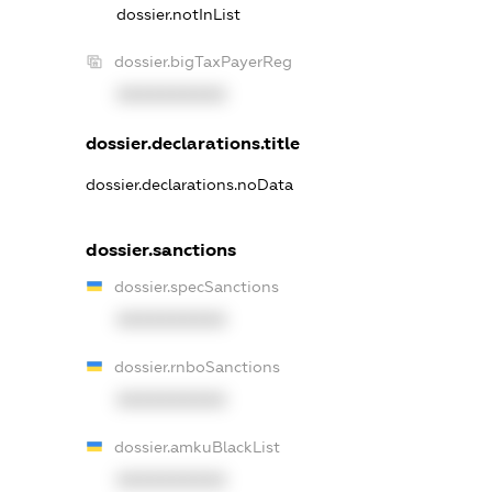
dossier.notInList
dossier.bigTaxPayerReg
XXXXXXXXXX
dossier.declarations.title
dossier.declarations.noData
dossier.sanctions
dossier.specSanctions
XXXXXXXXXX
dossier.rnboSanctions
XXXXXXXXXX
dossier.amkuBlackList
XXXXXXXXXX