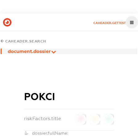
CAHEADER.GETTEST
CAHEADER.SEARCH
document.dossier
РОКСІ
riskFactors.title
0
0
0
dossier.fullName: