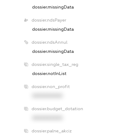
dossier.missingData
dossier.ndsPayer
dossier.missingData
dossier.ndsAnnul
dossier.missingData
dossier.single_tax_reg
dossier.notInList
dossier.non_profit
XXXXXXXXXX
dossier.budget_dotation
XXXXXXXXXX
dossier.palne_akciz