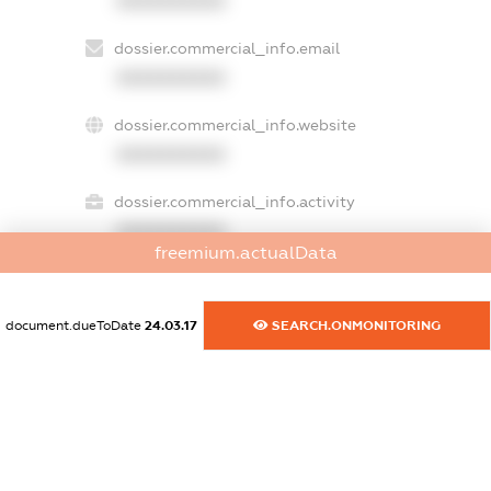
XXXXXXXXXX
dossier.commercial_info.email
XXXXXXXXXX
dossier.commercial_info.website
XXXXXXXXXX
dossier.commercial_info.activity
XXXXXXXXXX
freemium.actualData
document.dueToDate
24.03.17
SEARCH.ONMONITORING
freemium.exampleText_1
freemium.exampleText_2
freemium.anonymousPerSearch2
FREEMIUM.DETAILS
FREEMIUM.REGISTER