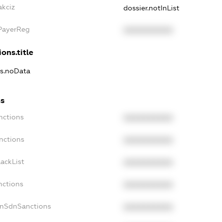
akciz
dossier.notInList
xPayerReg
XXXXXXXXXX
ons.title
ns.noData
ns
nctions
XXXXXXXXXX
nctions
XXXXXXXXXX
ackList
XXXXXXXXXX
nctions
XXXXXXXXXX
onSdnSanctions
XXXXXXXXXX