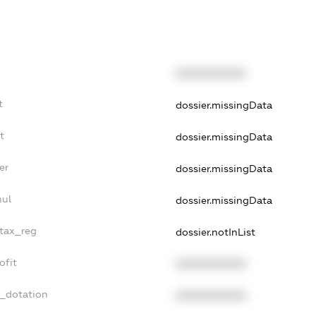
XXXXXXXXXX
t
dossier.missingData
t
dossier.missingData
er
dossier.missingData
nul
dossier.missingData
_tax_reg
dossier.notInList
ofit
XXXXXXXXXX
t_dotation
XXXXXXXXXX