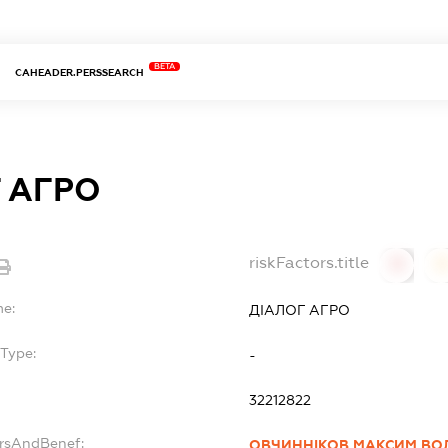
BETA
CAHEADER.PERSSEARCH
 АГРО
riskFactors.title
0
0
me:
ДІАЛОГ АГРО
Type:
-
32212822
ersAndBenef:
ОВЧИННІКОВ МАКСИМ В