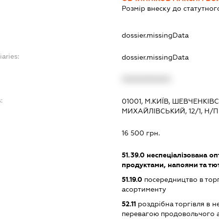
Розмір внеску до статутног
dossier.missingData
iaries:
dossier.missingData
XXXXXXXXXX
:
01001, М.КИЇВ, ШЕВЧЕНКІ
МИХАЙЛІВСЬКИЙ, 12/1, Н/П
16 500 грн.
51.39.0
неспеціалізована оп
продуктами, напоями та т
51.19.0
посередництво в тор
асортименту
52.11
роздрібна торгівля в н
перевагою продовольчого 