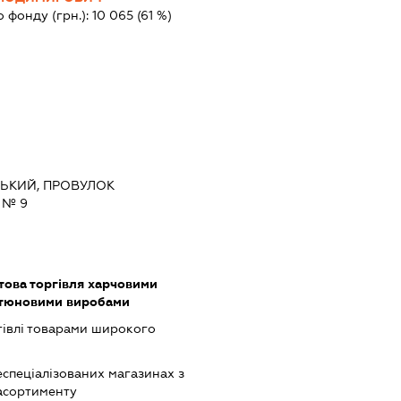
о фонду (грн.):
10 065
(61 %)
ВСЬКИЙ, ПРОВУЛОК
 № 9
това торгівля харчовими
ютюновими виробами
гівлі товарами широкого
еспеціалізованих магазинах з
асортименту