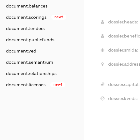
document.balances
document.scorings
new!
dossier.heads:
document.tenders
dossier.benefic
document.publicfunds
dossier.smida:
document.ved
document.semantrum
dossier.address
document.relationships
dossier.capital:
document.licenses
new!
dossier.kveds: