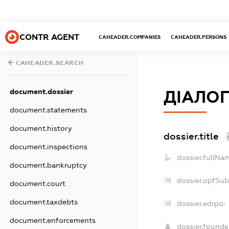
CONTR AGENT
CAHEADER.COMPANIES
CAHEADER.PERSONS
CAHEADER.SEARCH
document.dossier
ДІАЛОГ
document.statements
document.history
dossier.title
document.inspections
dossier.fullNa
document.bankruptcy
dossier.opfSub
document.court
document.taxdebts
dossier.edrpo:
document.enforcements
dossier.found