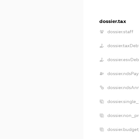
dossier.tax
dossier.staff
dossier.taxDeb
dossier.esvDeb
dossier.ndsPay
dossier.ndsAn
dossier.single
dossier.non_pr
dossier.budge