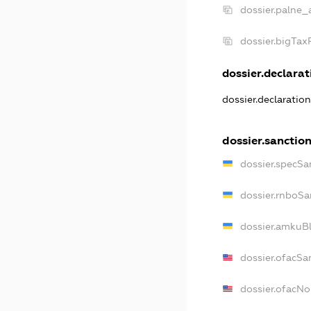
dossier.palne_
dossier.bigTa
dossier.declarati
dossier.declaratio
dossier.sanctio
dossier.specSa
dossier.rnboSa
dossier.amkuBl
dossier.ofacSa
dossier.ofacN