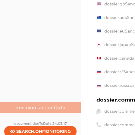
dossier.gbSanc
dossier.ausSan
dossier.euSanc
dossier.japanS
dossier.canad
dossier.rfSanc
dossier.russian
dossier.comme
freemium.actualData
dossier.commer
document.dueToDate
24.03.17
dossier.comme
SEARCH.ONMONITORING