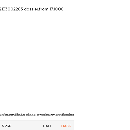
22133002263
dossier.from 17.10.06
ns.personStatus
dossier.declarations.amount
dossier.declarations.currency
dossier.declarations.source
5 236
UAH
НАЗК