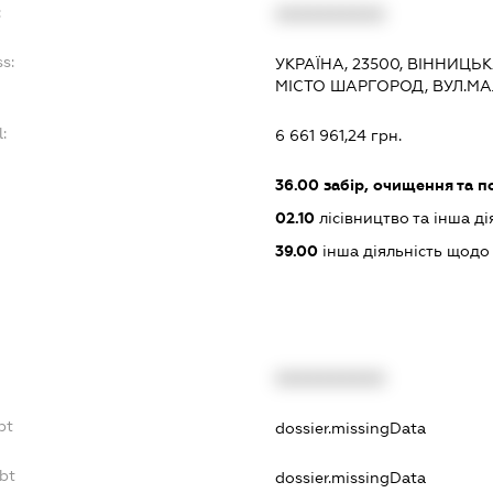
:
XXXXXXXXXX
s:
УКРАЇНА, 23500, ВІННИЦЬ
МІСТО ШАРГОРОД, ВУЛ.МА
:
6 661 961,24 грн.
:
36.00
забір, очищення та п
02.10
лісівництво та інша ді
39.00
інша діяльність щодо
XXXXXXXXXX
bt
dossier.missingData
bt
dossier.missingData