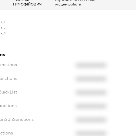
ТИМОФІЙОВИЧ
місцем роботи
se_1
nse_2
nse_3
ons
anctions
XXXXXXXXXX
anctions
XXXXXXXXXX
lackList
XXXXXXXXXX
anctions
XXXXXXXXXX
NonSdnSanctions
XXXXXXXXXX
ctions
XXXXXXXXXX