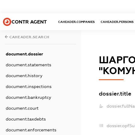
CONTR AGENT
CAHEADER.COMPANIES
CAHEADER.PERSONS
CAHEADER.SEARCH
document.dossier
ШАРГО
document.statements
"КОМУ
document.history
document.inspections
dossier.title
document.bankruptcy
dossier.fullN
document.court
document.taxdebts
dossier.opfS
document.enforcements