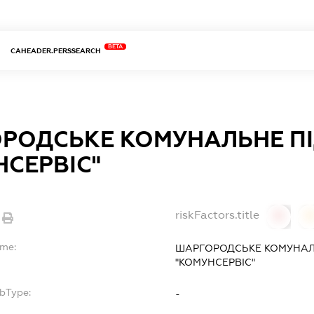
BETA
CAHEADER.PERSSEARCH
РОДСЬКЕ КОМУНАЛЬНЕ П
НСЕРВІС"
riskFactors.title
0
ame:
ШАРГОРОДСЬКЕ КОМУНАЛ
"КОМУНСЕРВІС"
ubType:
-