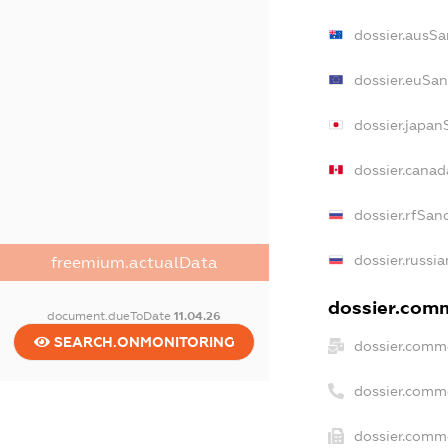
dossier.ausSa
dossier.euSan
dossier.japan
dossier.cana
dossier.rfSan
dossier.russi
freemium.actualData
dossier.comm
document.dueToDate
11.04.26
SEARCH.ONMONITORING
dossier.comme
dossier.comm
dossier.comme