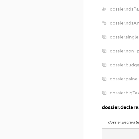
dossier.ndsPa
dossier.ndsA
dossier.singl
dossier.non_p
dossier.budg
dossier.palne
dossier.bigT
dossier.declara
dossier.declara