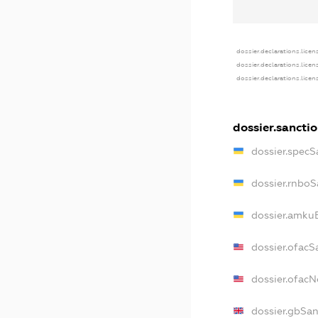
dossier.declarations.licen
dossier.declarations.lice
dossier.declarations.lice
dossier.sancti
dossier.specS
dossier.rnboS
dossier.amkuB
dossier.ofacS
dossier.ofac
dossier.gbSan