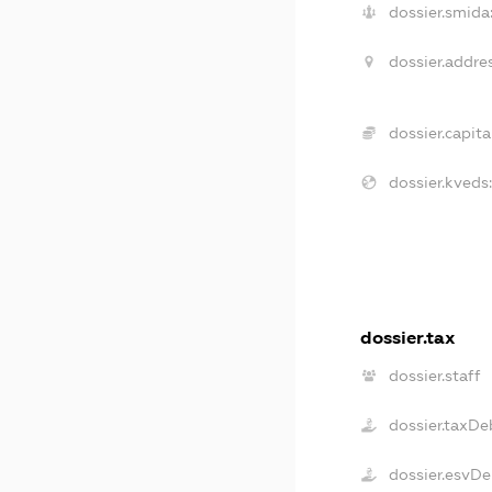
dossier.smida
dossier.addres
dossier.capital
dossier.kveds
dossier.tax
dossier.staff
dossier.taxDe
dossier.esvDe