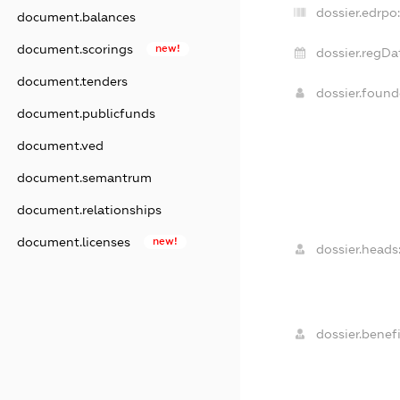
dossier.edrpo
document.balances
document.scorings
new!
dossier.regDa
document.tenders
dossier.foun
document.publicfunds
document.ved
document.semantrum
document.relationships
document.licenses
new!
dossier.heads
dossier.benefi