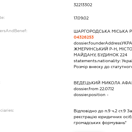
:
32213302
te:
17.09.02
dersAndBenef:
ШАРГОРОДСЬКА МІСЬКА 
04326253
dossier.founderAddress
УКРА
ЖМЕРИНСЬКИЙ Р-Н, МІСТО
МАЙДАНУ, БУДИНОК 224
statements.nationality:
Укра
Розмір внеску до статутног
:
ВЕДЕЦЬКИЙ МИКОЛА АФА
dossier.from 22.07.12
dossier.position -
ciaries:
Відповідно до п.9 ч.2 ст.9 
реєстрацію юридичних осіб,
громадських формувань"