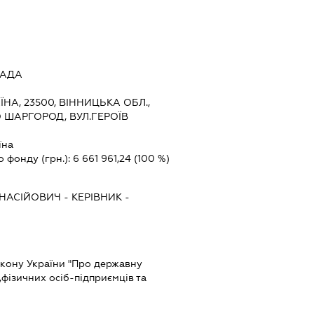
РАДА
ЇНА, 23500, ВІННИЦЬКА ОБЛ.,
 ШАРГОРОД, ВУЛ.ГЕРОЇВ
їна
о фонду (грн.):
6 661 961,24
(100 %)
НАСІЙОВИЧ
-
КЕРІВНИК
-
Закону України "Про державну
фізичних осіб-підприємців та