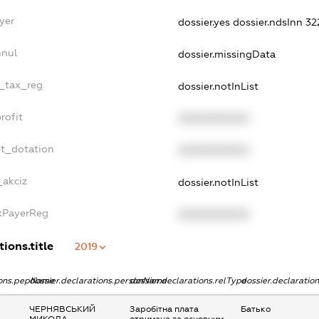
yer
dossier.yes
dossier.ndsInn 3
nnul
dossier.missingData
e_tax_reg
dossier.notInList
rofit
XXXXXXXXXX
et_dotation
XXXXXXXXXX
_akciz
dossier.notInList
axPayerReg
XXXXXXXXXX
tions.title
2019
tions.pepName
dossier.declarations.personName
dossier.declarations.relType
dossier.declaratio
ЧЕРНЯВСЬКИЙ
Заробітна плата
Батько
МИКОЛА
отримана за основним