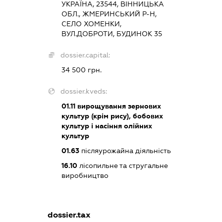
УКРАЇНА, 23544, ВІННИЦЬКА
ОБЛ., ЖМЕРИНСЬКИЙ Р-Н,
СЕЛО ХОМЕНКИ,
ВУЛ.ДОБРОТИ, БУДИНОК 35
dossier.capital:
34 500 грн.
dossier.kveds:
01.11
вирощування зернових
культур (крім рису), бобових
культур і насіння олійних
культур
01.63
післяурожайна діяльність
16.10
лісопильне та стругальне
виробництво
dossier.tax