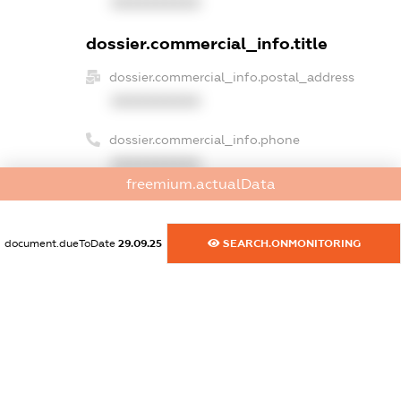
XXXXXXXXXX
dossier.commercial_info.title
dossier.commercial_info.postal_address
XXXXXXXXXX
dossier.commercial_info.phone
XXXXXXXXXX
freemium.actualData
dossier.commercial_info.fax
XXXXXXXXXX
document.dueToDate
29.09.25
SEARCH.ONMONITORING
dossier.commercial_info.email
XXXXXXXXXX
dossier.commercial_info.website
XXXXXXXXXX
dossier.commercial_info.activity