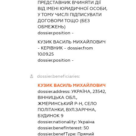
ПРЕДСТАВНИК
ВЧИНЯТИ ДІЇ
ВІД ІМЕНІ ЮРИДИЧНОЇ ОСОБИ,
У ТОМУ ЧИСЛІ ПІДПИСУВАТИ
ДОГОВОРИ ТОЩО (БЕЗ
ОБМЕЖЕНЬ)
dossier.position -
КУЗИК ВАСИЛЬ МИХАЙЛОВИЧ
-
КЕРІВНИК
- dossier.from
10.09.25
dossier.position -
dossier.beneficiaries:
КУЗИК ВАСИЛЬ МИХАЙЛОВИЧ
dossier.address:
УКРАЇНА, 23542,
ВІННИЦЬКА ОБЛ.,
ЖМЕРИНСЬКИЙ Р-Н, СЕЛО
ПОЛІТАНКИ, ВУЛ.ЗАРІЧНА,
БУДИНОК 9
dossier.nationality:
Україна
dossier.benefInterest:
50
dossier.benefType:
Прямий