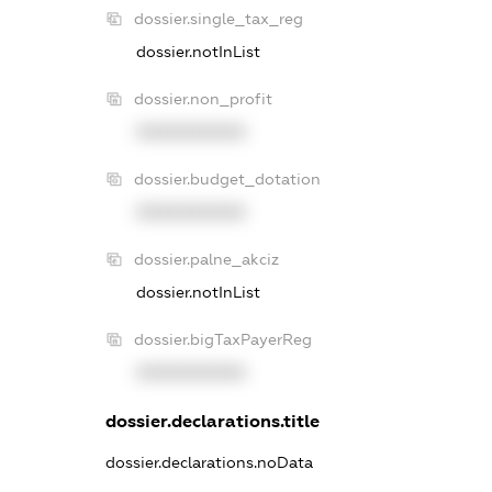
dossier.single_tax_reg
dossier.notInList
dossier.non_profit
XXXXXXXXXX
dossier.budget_dotation
XXXXXXXXXX
dossier.palne_akciz
dossier.notInList
dossier.bigTaxPayerReg
XXXXXXXXXX
dossier.declarations.title
dossier.declarations.noData