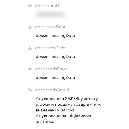
dossier.staff
XXXXXXXXXX
dossier.taxDebt
dossier.missingData
dossier.esvDebt
dossier.missingData
dossier.ndsPayer
dossier.missingData
dossier.ndsAnnul
Анульовано з 26.11.09 у зв'язку
з:
обсяги продажу товарiв < нiж
визначенi у Законi
Анульовано за iнiцiативою
платника.