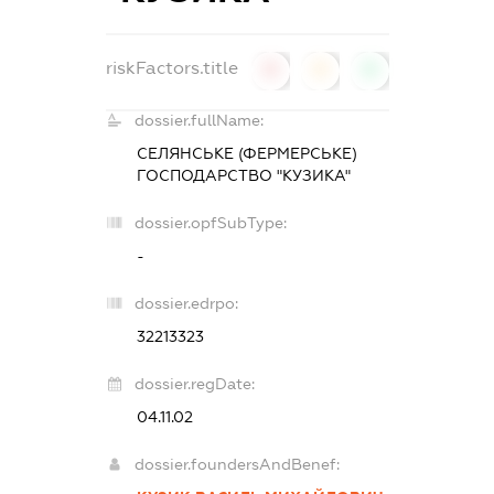
riskFactors.title
0
0
0
dossier.fullName:
СЕЛЯНСЬКЕ (ФЕРМЕРСЬКЕ)
ГОСПОДАРСТВО "КУЗИКА"
dossier.opfSubType:
-
dossier.edrpo:
32213323
dossier.regDate:
04.11.02
dossier.foundersAndBenef: