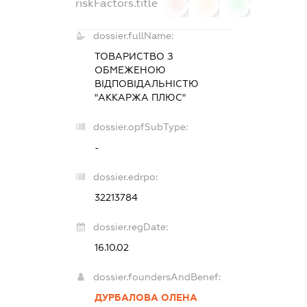
riskFactors.title
0
0
0
dossier.fullName:
ТОВАРИСТВО З
ОБМЕЖЕНОЮ
ВІДПОВІДАЛЬНІСТЮ
"АККАРЖА ПЛЮС"
dossier.opfSubType:
-
dossier.edrpo:
32213784
dossier.regDate:
16.10.02
dossier.foundersAndBenef:
ДУРБАЛОВА ОЛЕНА