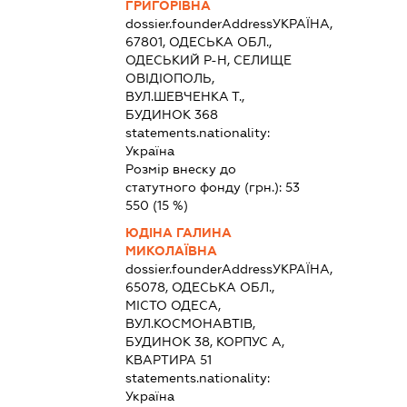
ГРИГОРІВНА
dossier.founderAddress
УКРАЇНА,
67801, ОДЕСЬКА ОБЛ.,
ОДЕСЬКИЙ Р-Н, СЕЛИЩЕ
ОВІДІОПОЛЬ,
ВУЛ.ШЕВЧЕНКА Т.,
БУДИНОК 368
statements.nationality:
Україна
Розмір внеску до
статутного фонду (грн.):
53
550
(15 %)
ЮДІНА ГАЛИНА
МИКОЛАЇВНА
dossier.founderAddress
УКРАЇНА,
65078, ОДЕСЬКА ОБЛ.,
МІСТО ОДЕСА,
ВУЛ.КОСМОНАВТІВ,
БУДИНОК 38, КОРПУС А,
КВАРТИРА 51
statements.nationality:
Україна