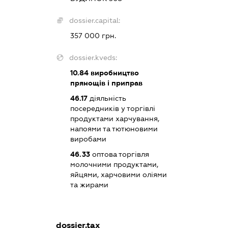
dossier.capital:
357 000 грн.
dossier.kveds:
10.84
виробництво
прянощів і приправ
46.17
діяльність
посередників у торгівлі
продуктами харчування,
напоями та тютюновими
виробами
46.33
оптова торгівля
молочними продуктами,
яйцями, харчовими оліями
та жирами
dossier.tax