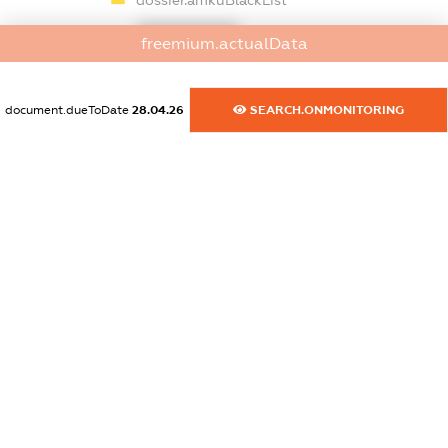
dossier.amkuBlackList
XXXXXXXXXX
freemium.actualData
dossier.ofacSanctions
XXXXXXXXXX
document.dueToDate
28.04.26
SEARCH.ONMONITORING
dossier.ofacNonSdnSanctions
XXXXXXXXXX
dossier.gbSanctions
XXXXXXXXXX
dossier.ausSanctions
XXXXXXXXXX
dossier.euSanctions
XXXXXXXXXX
dossier.japanSanctions