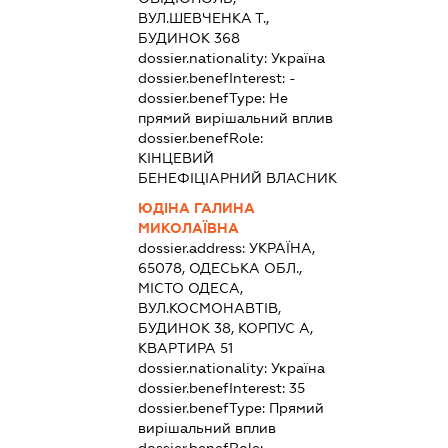
ВУЛ.ШЕВЧЕНКА Т.,
БУДИНОК 368
dossier.nationality:
Україна
dossier.benefInterest:
-
dossier.benefType:
Не
прямий вирішальний вплив
dossier.benefRole:
КІНЦЕВИЙ
БЕНЕФІЦІАРНИЙ ВЛАСНИК
ЮДІНА ГАЛИНА
МИКОЛАЇВНА
dossier.address:
УКРАЇНА,
65078, ОДЕСЬКА ОБЛ.,
МІСТО ОДЕСА,
ВУЛ.КОСМОНАВТІВ,
БУДИНОК 38, КОРПУС А,
КВАРТИРА 51
dossier.nationality:
Україна
dossier.benefInterest:
35
dossier.benefType:
Прямий
вирішальний вплив