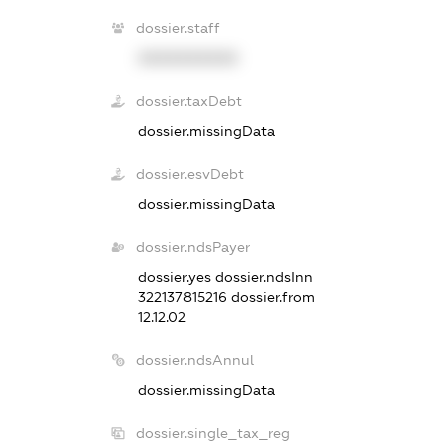
dossier.staff
XXXXXXXXXX
dossier.taxDebt
dossier.missingData
dossier.esvDebt
dossier.missingData
dossier.ndsPayer
dossier.yes
dossier.ndsInn
322137815216
dossier.from
12.12.02
dossier.ndsAnnul
dossier.missingData
dossier.single_tax_reg