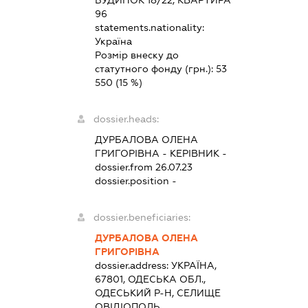
БУДИНОК 18/22, КВАРТИРА
96
statements.nationality:
Україна
Розмір внеску до
статутного фонду (грн.):
53
550
(15 %)
dossier.heads:
ДУРБАЛОВА ОЛЕНА
ГРИГОРІВНА
-
КЕРІВНИК
-
dossier.from 26.07.23
dossier.position -
dossier.beneficiaries:
ДУРБАЛОВА ОЛЕНА
ГРИГОРІВНА
dossier.address:
УКРАЇНА,
67801, ОДЕСЬКА ОБЛ.,
ОДЕСЬКИЙ Р-Н, СЕЛИЩЕ
ОВІДІОПОЛЬ,