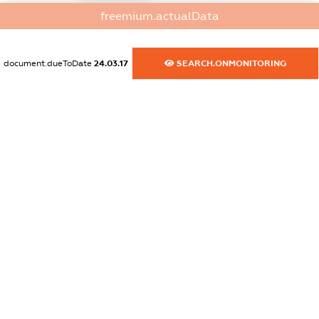
freemium.actualData
dossier.commercial_info.activity
XXXXXXXXXX
document.dueToDate
24.03.17
SEARCH.ONMONITORING
freemium.exampleText_1
freemium.exampleText_2
freemium.anonymousPerSearch2
FREEMIUM.DETAILS
FREEMIUM.REGISTER