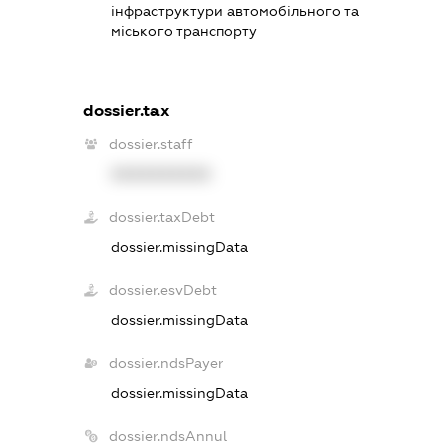
інфраструктури автомобільного та
міського транспорту
dossier.tax
dossier.staff
XXXXXXXXXX
dossier.taxDebt
dossier.missingData
dossier.esvDebt
dossier.missingData
dossier.ndsPayer
dossier.missingData
dossier.ndsAnnul