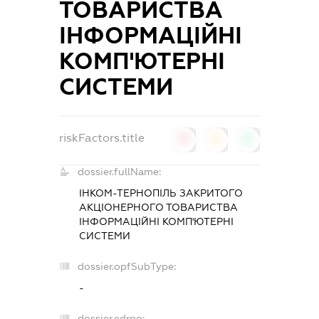
ТОВАРИСТВА
ІНФОРМАЦІЙНІ
КОМП'ЮТЕРНІ
СИСТЕМИ
riskFactors.title
0
0
0
dossier.fullName:
ІНКОМ-ТЕРНОПІЛЬ ЗАКРИТОГО
АКЦІОНЕРНОГО ТОВАРИСТВА
ІНФОРМАЦІЙНІ КОМП'ЮТЕРНІ
СИСТЕМИ
dossier.opfSubType:
-
dossier.edrpo: