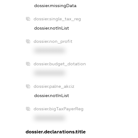
dossier.missingData
dossier.single_tax_reg
dossier.notInList
dossier.non_profit
XXXXXXXXXX
dossier.budget_dotation
XXXXXXXXXX
dossier.palne_akciz
dossier.notInList
dossier.bigTaxPayerReg
XXXXXXXXXX
dossier.declarations.title