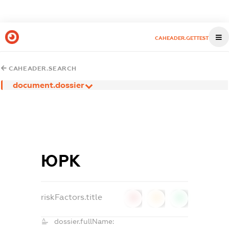
CAHEADER.GETTEST
CAHEADER.SEARCH
document.dossier
ЮРК
riskFactors.title
0
0
0
dossier.fullName: