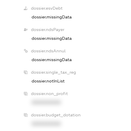
dossier.esvDebt
dossier.missingData
dossier.ndsPayer
dossier.missingData
dossier.ndsAnnul
dossier.missingData
dossier.single_tax_reg
dossier.notInList
dossier.non_profit
XXXXXXXXXX
dossier.budget_dotation
XXXXXXXXXX