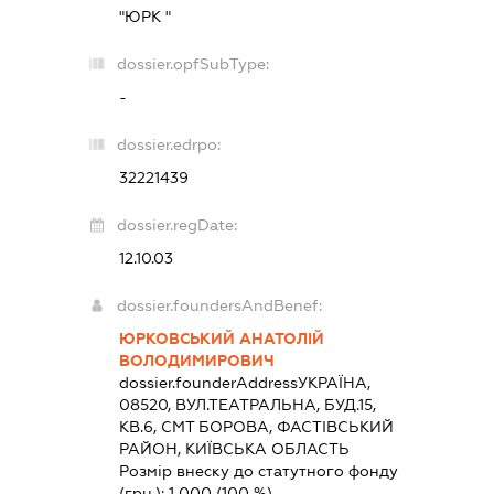
"ЮРК "
dossier.opfSubType:
-
dossier.edrpo:
32221439
dossier.regDate:
12.10.03
dossier.foundersAndBenef:
ЮРКОВСЬКИЙ АНАТОЛІЙ
ВОЛОДИМИРОВИЧ
dossier.founderAddress
УКРАЇНА,
08520, ВУЛ.ТЕАТРАЛЬНА, БУД.15,
КВ.6, СМТ БОРОВА, ФАСТІВСЬКИЙ
РАЙОН, КИЇВСЬКА ОБЛАСТЬ
Розмір внеску до статутного фонду
(грн.):
1 000
(100 %)