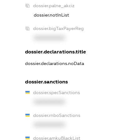
dossier.palne_akciz
dossier.notInList
dossier.bigTaxPayerReg
XXXXXXXXXX
dossier.declarations.title
dossier.declarations.noData
dossier.sanctions
dossier.specSanctions
XXXXXXXXXX
dossier.rnboSanctions
XXXXXXXXXX
dossier.amkuBlackList