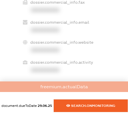
dossier.commercial_info.fax
XXXXXXXXXX
dossier.commercial_info.email
XXXXXXXXXX
dossier.commercial_info.website
XXXXXXXXXX
dossier.commercial_info.activity
XXXXXXXXXX
freemium.actualData
freemium.exampleText_1
freemium.exampleText_2
freemium.anonymousPerSearch2
document.dueToDate
29.06.25
SEARCH.ONMONITORING
FREEMIUM.DETAILS
FREEMIUM.REGISTER