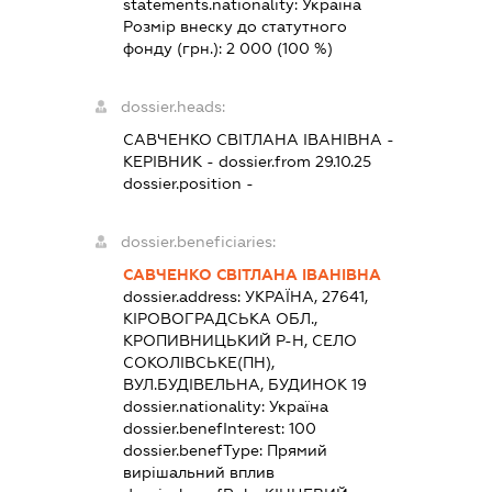
statements.nationality:
Україна
Розмір внеску до статутного
фонду (грн.):
2 000
(100 %)
dossier.heads:
САВЧЕНКО СВІТЛАНА ІВАНІВНА
-
КЕРІВНИК
- dossier.from 29.10.25
dossier.position -
dossier.beneficiaries:
САВЧЕНКО СВІТЛАНА ІВАНІВНА
dossier.address:
УКРАЇНА, 27641,
КІРОВОГРАДСЬКА ОБЛ.,
КРОПИВНИЦЬКИЙ Р-Н, СЕЛО
СОКОЛІВСЬКЕ(ПН),
ВУЛ.БУДІВЕЛЬНА, БУДИНОК 19
dossier.nationality:
Україна
dossier.benefInterest:
100
dossier.benefType:
Прямий
вирішальний вплив