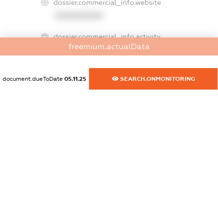
dossier.commercial_info.website
XXXXXXXXXX
dossier.commercial_info.activity
freemium.actualData
XXXXXXXXXX
document.dueToDate
05.11.25
SEARCH.ONMONITORING
freemium.exampleText_1
freemium.exampleText_2
freemium.anonymousPerSearch2
FREEMIUM.DETAILS
FREEMIUM.REGISTER