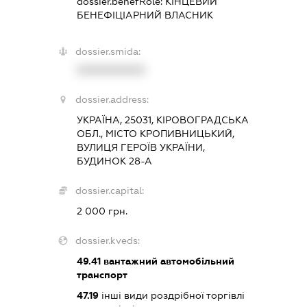
dossier.benefRole:
КІНЦЕВИЙ
БЕНЕФІЦІАРНИЙ ВЛАСНИК
dossier.smida:
XXXXXXXXXX
dossier.address:
УКРАЇНА, 25031, КІРОВОГРАДСЬКА
ОБЛ., МІСТО КРОПИВНИЦЬКИЙ,
ВУЛИЦЯ ГЕРОЇВ УКРАЇНИ,
БУДИНОК 28-А
dossier.capital:
2 000 грн.
dossier.kveds:
49.41
вантажний автомобільний
транспорт
47.19
інші види роздрібної торгівлі