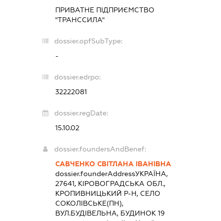
ПРИВАТНЕ ПІДПРИЄМСТВО
"ТРАНССИЛА"
dossier.opfSubType:
-
dossier.edrpo:
32222081
dossier.regDate:
15.10.02
dossier.foundersAndBenef:
САВЧЕНКО СВІТЛАНА ІВАНІВНА
dossier.founderAddress
УКРАЇНА,
27641, КІРОВОГРАДСЬКА ОБЛ.,
КРОПИВНИЦЬКИЙ Р-Н, СЕЛО
СОКОЛІВСЬКЕ(ПН),
ВУЛ.БУДІВЕЛЬНА, БУДИНОК 19