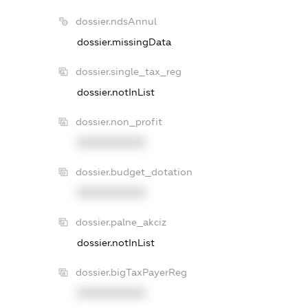
dossier.ndsAnnul
dossier.missingData
dossier.single_tax_reg
dossier.notInList
dossier.non_profit
XXXXXXXXXX
dossier.budget_dotation
XXXXXXXXXX
dossier.palne_akciz
dossier.notInList
dossier.bigTaxPayerReg
XXXXXXXXXX