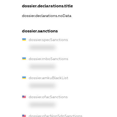
dossier.declarations.title
dossier.declarations.noData
dossier.sanctions
dossier.specSanctions
XXXXXXXXXX
dossier.rnboSanctions
XXXXXXXXXX
dossier.amkuBlackList
XXXXXXXXXX
dossier.ofacSanctions
XXXXXXXXXX
dossier.ofacNonSdnSanctions