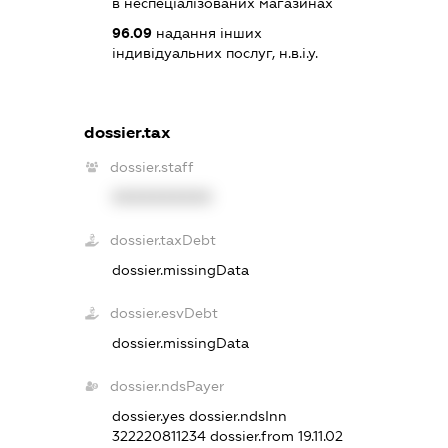
в неспеціалізованих магазинах
96.09
надання інших
індивідуальних послуг, н.в.і.у.
dossier.tax
dossier.staff
XXXXXXXXXX
dossier.taxDebt
dossier.missingData
dossier.esvDebt
dossier.missingData
dossier.ndsPayer
dossier.yes
dossier.ndsInn
322220811234
dossier.from 19.11.02