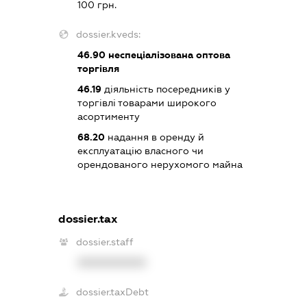
100 грн.
dossier.kveds:
46.90
неспеціалізована оптова
торгівля
46.19
діяльність посередників у
торгівлі товарами широкого
асортименту
68.20
надання в оренду й
експлуатацію власного чи
орендованого нерухомого майна
dossier.tax
dossier.staff
XXXXXXXXXX
dossier.taxDebt