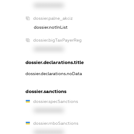
XXXXXXXXXX
dossier.palne_akciz
dossier.notInList
dossier.bigTaxPayerReg
XXXXXXXXXX
dossier.declarations.title
dossier.declarations.noData
dossier.sanctions
dossier.specSanctions
XXXXXXXXXX
dossier.rnboSanctions
XXXXXXXXXX