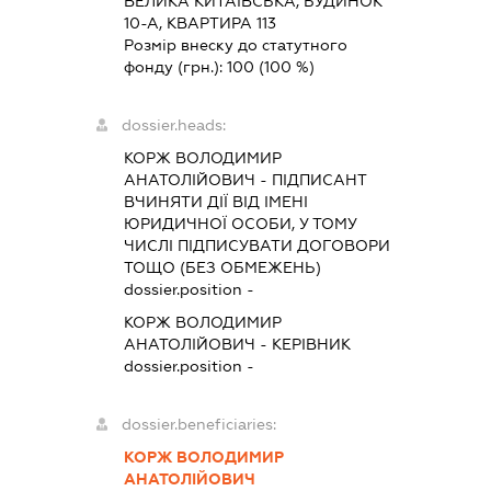
ВЕЛИКА КИТАЇВСЬКА, БУДИНОК
10-А, КВАРТИРА 113
Розмір внеску до статутного
фонду (грн.):
100
(100 %)
dossier.heads:
КОРЖ ВОЛОДИМИР
АНАТОЛІЙОВИЧ
-
ПІДПИСАНТ
ВЧИНЯТИ ДІЇ ВІД ІМЕНІ
ЮРИДИЧНОЇ ОСОБИ, У ТОМУ
ЧИСЛІ ПІДПИСУВАТИ ДОГОВОРИ
ТОЩО (БЕЗ ОБМЕЖЕНЬ)
dossier.position -
КОРЖ ВОЛОДИМИР
АНАТОЛІЙОВИЧ
-
КЕРІВНИК
dossier.position -
dossier.beneficiaries:
КОРЖ ВОЛОДИМИР
АНАТОЛІЙОВИЧ