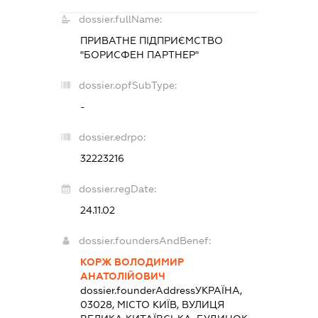
dossier.fullName:
ПРИВАТНЕ ПІДПРИЄМСТВО
"БОРИСФЕН ПАРТНЕР"
dossier.opfSubType:
-
dossier.edrpo:
32223216
dossier.regDate:
24.11.02
dossier.foundersAndBenef:
КОРЖ ВОЛОДИМИР
АНАТОЛІЙОВИЧ
dossier.founderAddress
УКРАЇНА,
03028, МІСТО КИЇВ, ВУЛИЦЯ