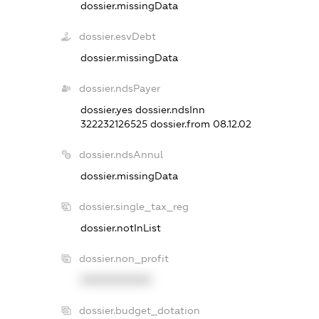
dossier.missingData
dossier.esvDebt
dossier.missingData
dossier.ndsPayer
dossier.yes
dossier.ndsInn
322232126525
dossier.from 08.12.02
dossier.ndsAnnul
dossier.missingData
dossier.single_tax_reg
dossier.notInList
dossier.non_profit
XXXXXXXXXX
dossier.budget_dotation