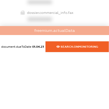
XXXXXXXXXX
dossier.commercial_info.fax
XXXXXXXXXX
dossier.commercial_info.email
freemium.actualData
XXXXXXXXXX
dossier.commercial_info.website
document.dueToDate
01.04.23
SEARCH.ONMONITORING
XXXXXXXXXX
dossier.commercial_info.activity
XXXXXXXXXX
freemium.exampleText_1
freemium.exampleText_2
freemium.anonymousPerSearch2
FREEMIUM.DETAILS