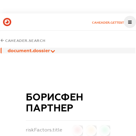
CAHEADER.GETTEST
CAHEADER.SEARCH
document.dossier
БОРИСФЕН
ПАРТНЕР
riskFactors.title
0
0
0