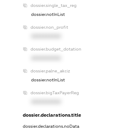
dossier.single_tax_reg
dossier.notInList
dossier.non_profit
XXXXXXXXXX
dossier.budget_dotation
XXXXXXXXXX
dossier.palne_akciz
dossier.notInList
dossier.bigTaxPayerReg
XXXXXXXXXX
dossier.declarations.title
dossier.declarations.noData