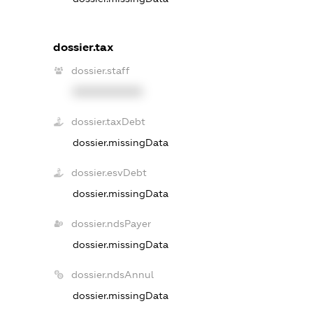
dossier.tax
dossier.staff
XXXXXXXXXX
dossier.taxDebt
dossier.missingData
dossier.esvDebt
dossier.missingData
dossier.ndsPayer
dossier.missingData
dossier.ndsAnnul
dossier.missingData