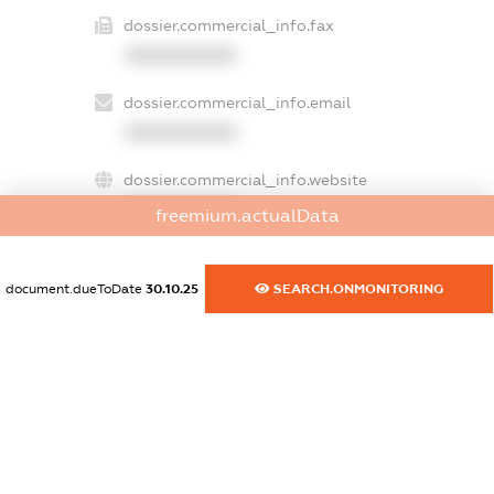
dossier.commercial_info.fax
XXXXXXXXXX
dossier.commercial_info.email
XXXXXXXXXX
dossier.commercial_info.website
XXXXXXXXXX
freemium.actualData
dossier.commercial_info.activity
XXXXXXXXXX
document.dueToDate
30.10.25
SEARCH.ONMONITORING
freemium.exampleText_1
freemium.exampleText_2
freemium.anonymousPerSearch2
FREEMIUM.DETAILS
FREEMIUM.REGISTER