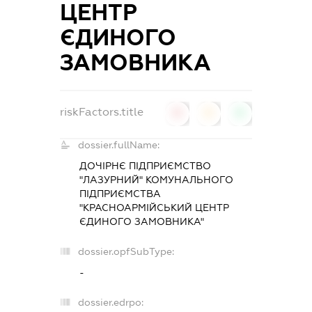
ЦЕНТР
ЄДИНОГО
ЗАМОВНИКА
riskFactors.title
0
0
0
dossier.fullName:
ДОЧІРНЄ ПІДПРИЄМСТВО
"ЛАЗУРНИЙ" КОМУНАЛЬНОГО
ПІДПРИЄМСТВА
"КРАСНОАРМІЙСЬКИЙ ЦЕНТР
ЄДИНОГО ЗАМОВНИКА"
dossier.opfSubType:
-
dossier.edrpo: