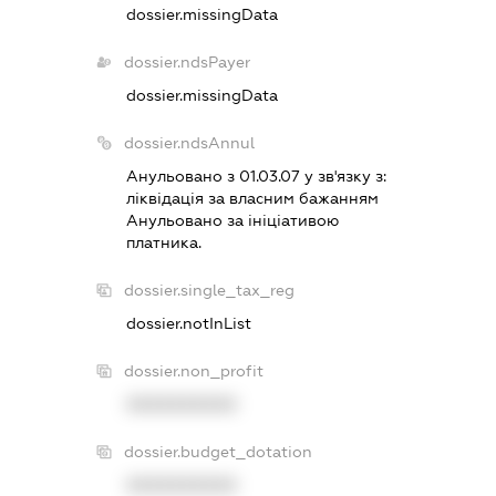
dossier.missingData
dossier.ndsPayer
dossier.missingData
dossier.ndsAnnul
Анульовано з 01.03.07 у зв'язку з:
лiквiдацiя за власним бажанням
Анульовано за iнiцiативою
платника.
dossier.single_tax_reg
dossier.notInList
dossier.non_profit
XXXXXXXXXX
dossier.budget_dotation
XXXXXXXXXX