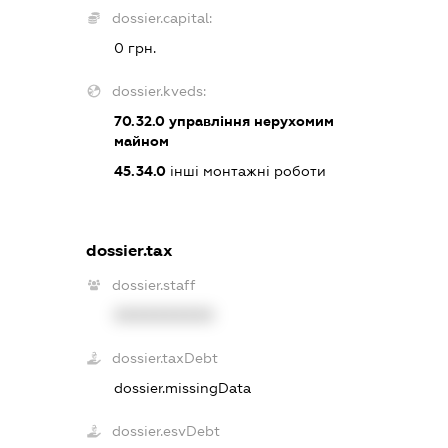
dossier.capital:
0 грн.
dossier.kveds:
70.32.0
управління нерухомим
майном
45.34.0
інші монтажні роботи
dossier.tax
dossier.staff
XXXXXXXXXX
dossier.taxDebt
dossier.missingData
dossier.esvDebt