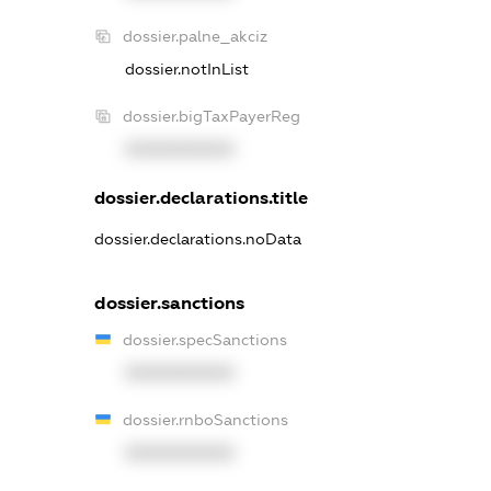
dossier.palne_akciz
dossier.notInList
dossier.bigTaxPayerReg
XXXXXXXXXX
dossier.declarations.title
dossier.declarations.noData
dossier.sanctions
dossier.specSanctions
XXXXXXXXXX
dossier.rnboSanctions
XXXXXXXXXX