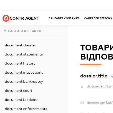
CONTR AGENT
CAHEADER.COMPANIES
CAHEADER.PERSONS
CAHEADER.SEARCH
ТОВАР
document.dossier
ВІДПОВ
document.statements
document.history
document.inspections
dossier.title
document.bankruptcy
dossier.fullNam
document.court
document.taxdebts
dossier.opfSub
document.enforcements