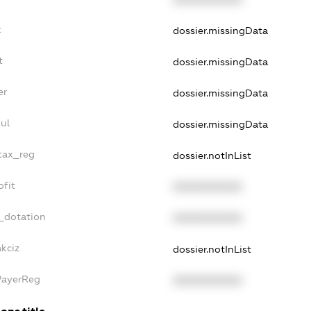
t
dossier.missingData
t
dossier.missingData
er
dossier.missingData
ul
dossier.missingData
_tax_reg
dossier.notInList
ofit
XXXXXXXXXX
_dotation
XXXXXXXXXX
akciz
dossier.notInList
PayerReg
XXXXXXXXXX