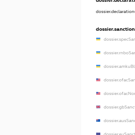
dossier.declarati
dossier.declaratio
dossier.sanction
dossier.specSa
dossier.rnboSa
dossier.amkuBl
dossier.ofacSa
dossier.ofacN
dossier.gbSanc
dossier.ausSan
dossier.euSanc