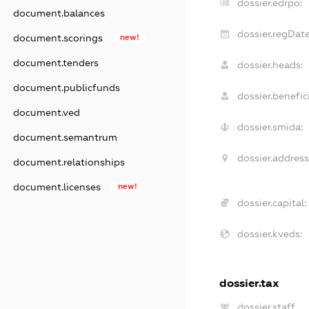
dossier.edrpo:
document.balances
dossier.regDate
document.scorings
new!
document.tenders
dossier.heads:
document.publicfunds
dossier.benefici
document.ved
dossier.smida:
document.semantrum
dossier.address
document.relationships
document.licenses
new!
dossier.capital:
dossier.kveds:
dossier.tax
dossier.staff