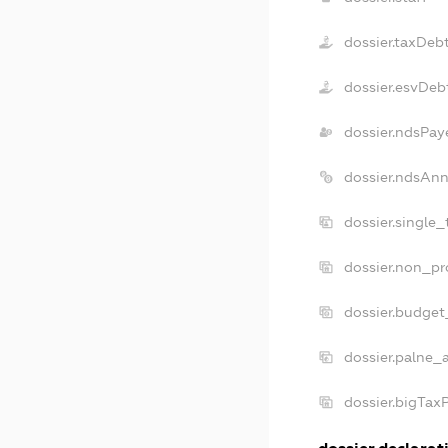
dossier.taxDeb
dossier.esvDeb
dossier.ndsPay
dossier.ndsAnn
dossier.single
dossier.non_pr
dossier.budget
dossier.palne_
dossier.bigTax