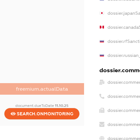
dossier.japanS
dossier.canada
dossier.rfSanct
dossier.russian
dossier.comme
dossier.commer
freemium.actualData
dossier.commer
document.dueToDate
11.10.25
dossier.commer
SEARCH.ONMONITORING
dossier.commer
dossier.commer