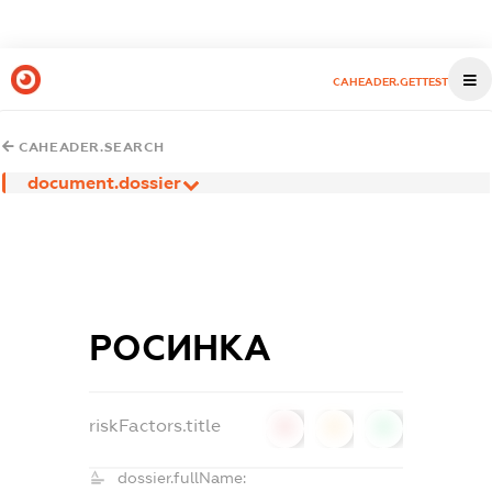
CAHEADER.GETTEST
CAHEADER.SEARCH
document.dossier
РОСИНКА
riskFactors.title
0
0
0
dossier.fullName: