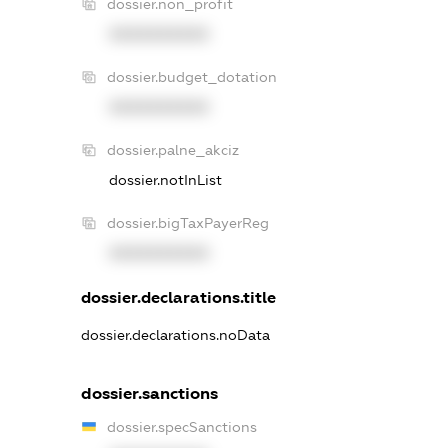
dossier.non_profit
XXXXXXXXXX
dossier.budget_dotation
XXXXXXXXXX
dossier.palne_akciz
dossier.notInList
dossier.bigTaxPayerReg
XXXXXXXXXX
dossier.declarations.title
dossier.declarations.noData
dossier.sanctions
dossier.specSanctions