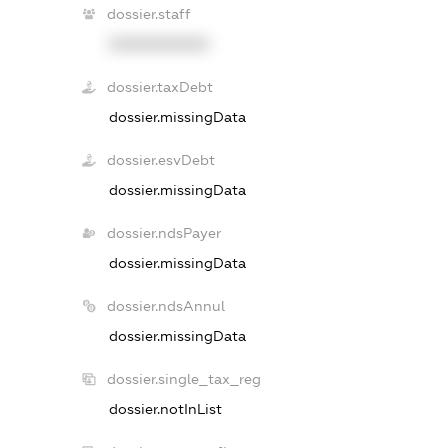
dossier.staff
XXXXXXXXXX
dossier.taxDebt
dossier.missingData
dossier.esvDebt
dossier.missingData
dossier.ndsPayer
dossier.missingData
dossier.ndsAnnul
dossier.missingData
dossier.single_tax_reg
dossier.notInList