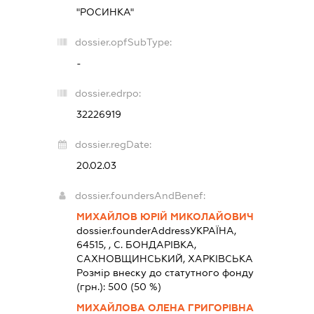
"РОСИНКА"
dossier.opfSubType:
-
dossier.edrpo:
32226919
dossier.regDate:
20.02.03
dossier.foundersAndBenef:
МИХАЙЛОВ ЮРІЙ МИКОЛАЙОВИЧ
dossier.founderAddress
УКРАЇНА,
64515, , С. БОНДАРІВКА,
САХНОВЩИНСЬКИЙ, ХАРКІВСЬКА
Розмір внеску до статутного фонду
(грн.):
500
(50 %)
МИХАЙЛОВА ОЛЕНА ГРИГОРІВНА