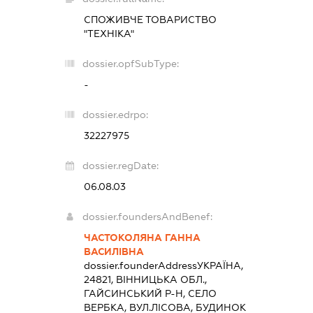
СПОЖИВЧЕ ТОВАРИСТВО
"ТЕХНІКА"
dossier.opfSubType:
-
dossier.edrpo:
32227975
dossier.regDate:
06.08.03
dossier.foundersAndBenef:
ЧАСТОКОЛЯНА ГАННА
ВАСИЛІВНА
dossier.founderAddress
УКРАЇНА,
24821, ВІННИЦЬКА ОБЛ.,
ГАЙСИНСЬКИЙ Р-Н, СЕЛО
ВЕРБКА, ВУЛ.ЛІСОВА, БУДИНОК