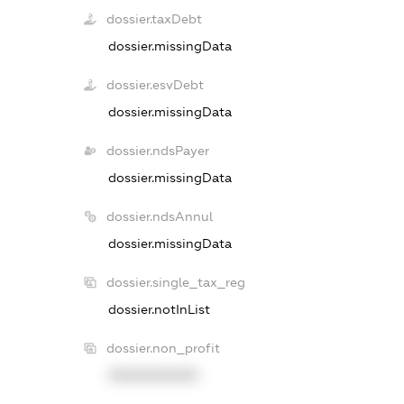
dossier.taxDebt
dossier.missingData
dossier.esvDebt
dossier.missingData
dossier.ndsPayer
dossier.missingData
dossier.ndsAnnul
dossier.missingData
dossier.single_tax_reg
dossier.notInList
dossier.non_profit
XXXXXXXXXX