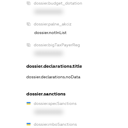
dossier.budget_dotation
XXXXXXXXXX
dossier.palne_akciz
dossier.notInList
dossier.bigTaxPayerReg
XXXXXXXXXX
dossier.declarations.title
dossier.declarations.noData
dossier.sanctions
dossier.specSanctions
XXXXXXXXXX
dossier.rnboSanctions