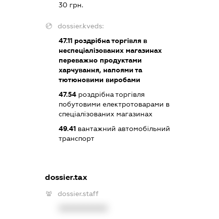
30 грн.
dossier.kveds:
47.11
роздрібна торгівля в
неспеціалізованих магазинах
переважно продуктами
харчування, напоями та
тютюновими виробами
47.54
роздрібна торгівля
побутовими електротоварами в
спеціалізованих магазинах
49.41
вантажний автомобільний
транспорт
dossier.tax
dossier.staff
XXXXXXXXXX