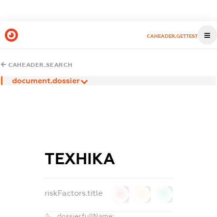
CAHEADER.GETTEST
CAHEADER.SEARCH
document.dossier
ТЕХНІКА
riskFactors.title
0
0
0
dossier.fullName: