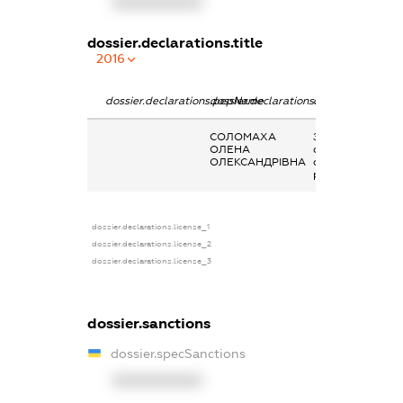
XXXXXXXXXX
dossier.declarations.title
2016
dossier.declarations.pepName
dossier.declarations.personName
dossier.declarati
СОЛОМАХА
Заробітна плата
ОЛЕНА
отримана за
ОЛЕКСАНДРІВНА
основним місцем
роботи
dossier.declarations.license_1
dossier.declarations.license_2
dossier.declarations.license_3
dossier.sanctions
dossier.specSanctions
XXXXXXXXXX