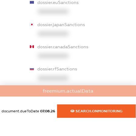
dossier.euSanctions
XXXXXXXXXX
dossier.japanSanctions
XXXXXXXXXX
dossier.canadaSanctions
XXXXXXXXXX
dossier.rfSanctions
XXXXXXXXXX
freemium.actualData
dossier.russian_reg_title
XXXXXXXXXX
document.dueToDate
07.08.26
SEARCH.ONMONITORING
dossier.commercial_info.title
dossier.commercial_info.postal_address
XXXXXXXXXX