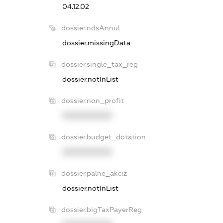
04.12.02
dossier.ndsAnnul
dossier.missingData
dossier.single_tax_reg
dossier.notInList
dossier.non_profit
XXXXXXXXXX
dossier.budget_dotation
XXXXXXXXXX
dossier.palne_akciz
dossier.notInList
dossier.bigTaxPayerReg