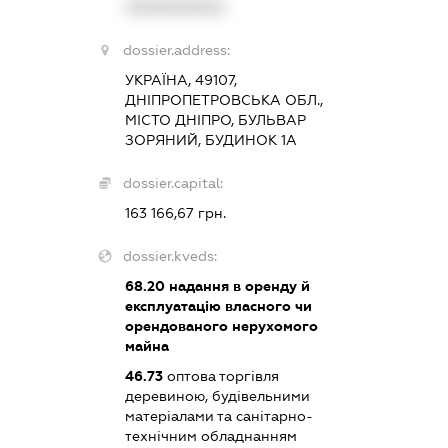
XXXXXXXXXX
dossier.address:
УКРАЇНА, 49107,
ДНІПРОПЕТРОВСЬКА ОБЛ.,
МІСТО ДНІПРО, БУЛЬВАР
ЗОРЯНИЙ, БУДИНОК 1А
dossier.capital:
163 166,67 грн.
dossier.kveds:
68.20
надання в оренду й
експлуатацію власного чи
орендованого нерухомого
майна
46.73
оптова торгівля
деревиною, будівельними
матеріалами та санітарно-
технічним обладнанням