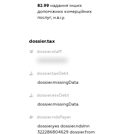
82.99
надання інших
допоміжних комерційних
послуг, н.в.і.у.
dossier.tax
dossier.staff
XXXXXXXXXX
dossier.taxDebt
dossier.missingData
dossier.esvDebt
dossier.missingData
dossier.ndsPayer
dossier.yes
dossier.ndsInn
322286804629
dossier.from