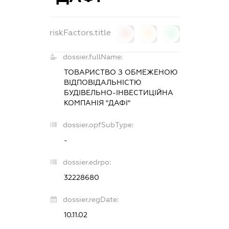
riskFactors.title
0
0
0
dossier.fullName:
ТОВАРИСТВО З ОБМЕЖЕНОЮ
ВІДПОВІДАЛЬНІСТЮ
БУДІВЕЛЬНО-ІНВЕСТИЦІЙНА
КОМПАНІЯ "ДАФІ"
dossier.opfSubType:
-
dossier.edrpo:
32228680
dossier.regDate:
10.11.02