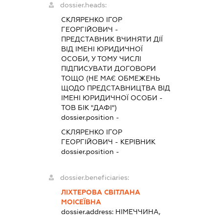
dossier.heads:
СКЛЯРЕНКО ІГОР
ГЕОРГІЙОВИЧ
-
ПРЕДСТАВНИК
ВЧИНЯТИ ДІЇ
ВІД ІМЕНІ ЮРИДИЧНОЇ
ОСОБИ, У ТОМУ ЧИСЛІ
ПІДПИСУВАТИ ДОГОВОРИ
ТОЩО (НЕ МАЄ ОБМЕЖЕНЬ
ЩОДО ПРЕДСТАВНИЦТВА ВІД
ІМЕНІ ЮРИДИЧНОЇ ОСОБИ -
ТОВ БІК "ДАФІ")
dossier.position -
СКЛЯРЕНКО ІГОР
ГЕОРГІЙОВИЧ
-
КЕРІВНИК
dossier.position -
dossier.beneficiaries:
ЛІХТЕРОВА СВІТЛАНА
МОІСЕЇВНА
dossier.address:
НІМЕЧЧИНА,