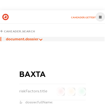
CAHEADER.GETTEST
CAHEADER.SEARCH
document.dossier
ВАХТА
riskFactors.title
0
0
0
dossier.fullName: