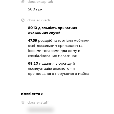
dossier.capital:
500 грн.
dossier.kveds:
80.10
діяльність приватних
охоронних служб
47.59
роздрібна торгівля меблями,
освітлювальним приладдям та
іншими товарами для дому в
спеціалізованих магазинах
68.20
надання в оренду й
експлуатацію власного чи
орендованого нерухомого майна
dossier.tax
dossier.staff
XXXXXXXXXX