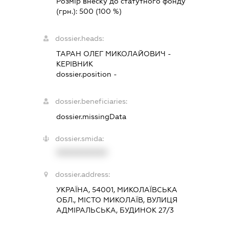
Розмір внеску до статутного фонду
(грн.):
500
(100 %)
dossier.heads:
ТАРАН ОЛЕГ МИКОЛАЙОВИЧ
-
КЕРІВНИК
dossier.position -
dossier.beneficiaries:
dossier.missingData
dossier.smida:
XXXXXXXXXX
dossier.address:
УКРАЇНА, 54001, МИКОЛАЇВСЬКА
ОБЛ., МІСТО МИКОЛАЇВ, ВУЛИЦЯ
АДМІРАЛЬСЬКА, БУДИНОК 27/3