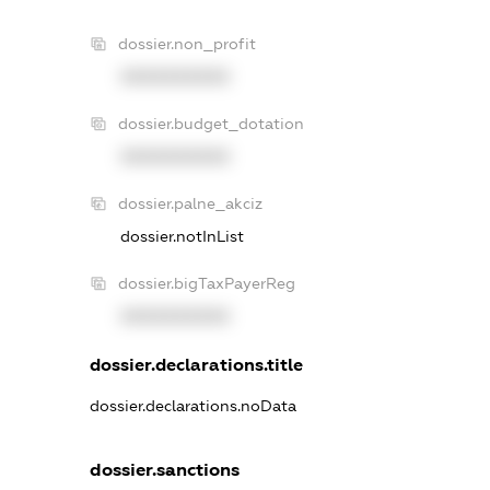
dossier.non_profit
XXXXXXXXXX
dossier.budget_dotation
XXXXXXXXXX
dossier.palne_akciz
dossier.notInList
dossier.bigTaxPayerReg
XXXXXXXXXX
dossier.declarations.title
dossier.declarations.noData
dossier.sanctions