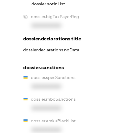
dossier.notInList
dossier.bigTaxPayerReg
XXXXXXXXXX
dossier.declarations.title
dossier.declarations.noData
dossier.sanctions
dossier.specSanctions
XXXXXXXXXX
dossier.rnboSanctions
XXXXXXXXXX
dossier.amkuBlackList
XXXXXXXXXX