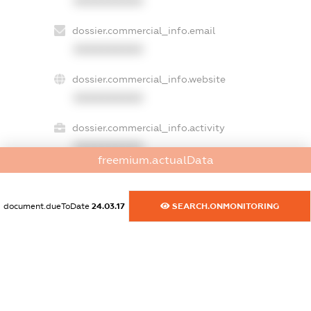
XXXXXXXXXX
dossier.commercial_info.email
XXXXXXXXXX
dossier.commercial_info.website
XXXXXXXXXX
dossier.commercial_info.activity
XXXXXXXXXX
freemium.actualData
document.dueToDate
24.03.17
SEARCH.ONMONITORING
freemium.exampleText_1
freemium.exampleText_2
freemium.anonymousPerSearch2
FREEMIUM.DETAILS
FREEMIUM.REGISTER