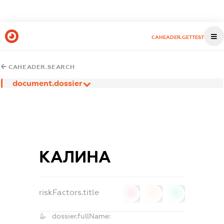
CAHEADER.GETTEST
CAHEADER.SEARCH
document.dossier
КАЛИНА
riskFactors.title
0
0
0
dossier.fullName: