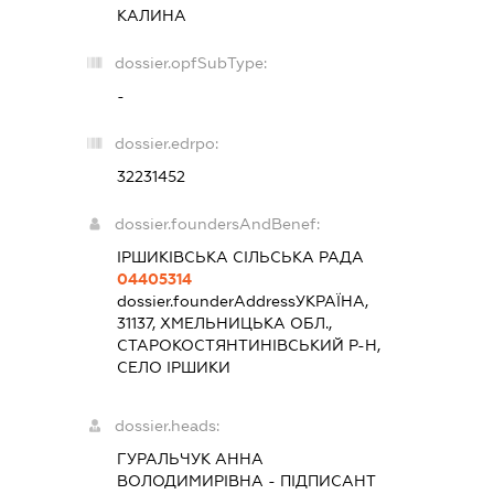
КАЛИНА
dossier.opfSubType:
-
dossier.edrpo:
32231452
dossier.foundersAndBenef:
ІРШИКІВСЬКА СІЛЬСЬКА РАДА
04405314
dossier.founderAddress
УКРАЇНА,
31137, ХМЕЛЬНИЦЬКА ОБЛ.,
СТАРОКОСТЯНТИНІВСЬКИЙ Р-Н,
СЕЛО ІРШИКИ
dossier.heads:
ГУРАЛЬЧУК АННА
ВОЛОДИМИРІВНА
-
ПІДПИСАНТ