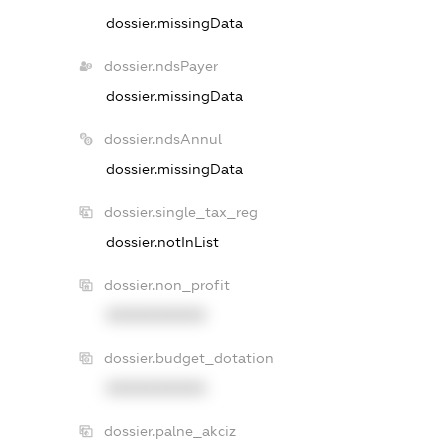
dossier.missingData
dossier.ndsPayer
dossier.missingData
dossier.ndsAnnul
dossier.missingData
dossier.single_tax_reg
dossier.notInList
dossier.non_profit
XXXXXXXXXX
dossier.budget_dotation
XXXXXXXXXX
dossier.palne_akciz