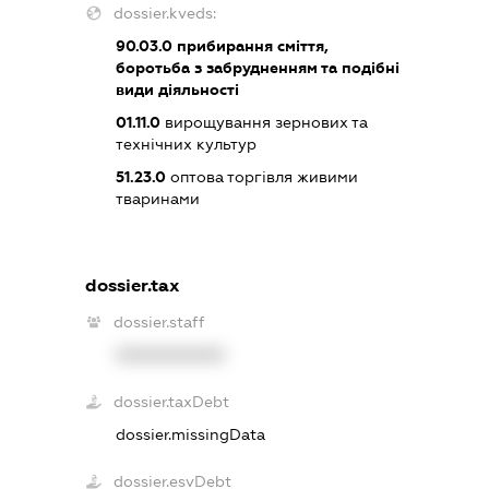
dossier.kveds:
90.03.0
прибирання сміття,
боротьба з забрудненням та подібні
види діяльності
01.11.0
вирощування зернових та
технічних культур
51.23.0
оптова торгівля живими
тваринами
dossier.tax
dossier.staff
XXXXXXXXXX
dossier.taxDebt
dossier.missingData
dossier.esvDebt