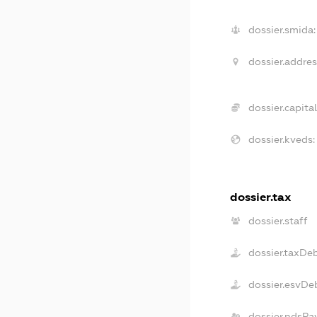
dossier.smida:
dossier.addres
dossier.capital
dossier.kveds:
dossier.tax
dossier.staff
dossier.taxDe
dossier.esvDe
dossier.ndsPa