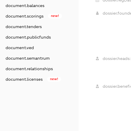
document.balances
dossier.found
document.scorings
new!
document.tenders
document.publicfunds
document.ved
document.semantrum
dossier.heads:
document.relationships
document.licenses
new!
dossier.benefic