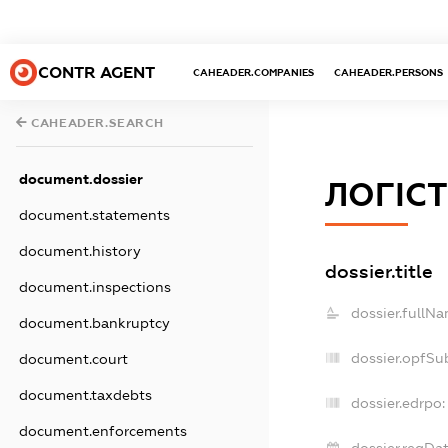
CONTR AGENT
CAHEADER.COMPANIES
CAHEADER.PERSONS
CAHEADER.SEARCH
document.dossier
ЛОГІСТ
document.statements
document.history
dossier.title
document.inspections
dossier.fullNa
document.bankruptcy
dossier.opfSu
document.court
document.taxdebts
dossier.edrpo:
document.enforcements
dossier.regDat