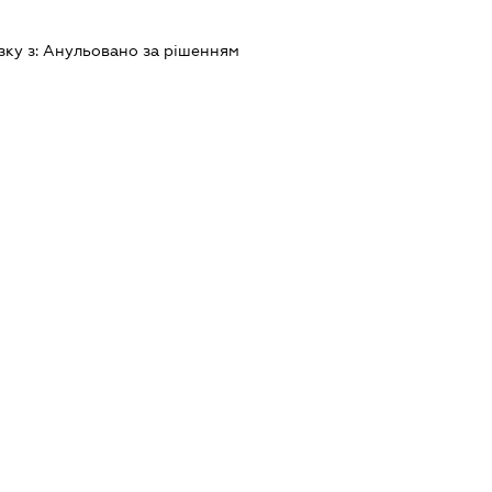
зку з:
Анульовано за рiшенням