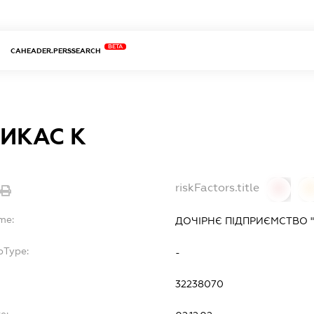
BETA
CAHEADER.PERSSEARCH
ИКАС К
riskFactors.title
0
0
me:
ДОЧІРНЄ ПІДПРИЄМСТВО "
bType:
-
32238070
e: