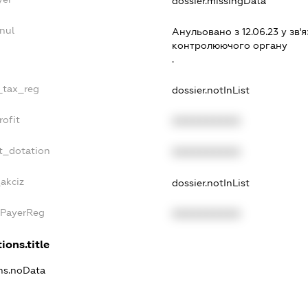
dossier.missingData
nul
Анульовано з 12.06.23 у зв'я
контролюючого органу
.
e_tax_reg
dossier.notInList
rofit
XXXXXXXXXX
t_dotation
XXXXXXXXXX
akciz
dossier.notInList
xPayerReg
XXXXXXXXXX
ions.title
ons.noData