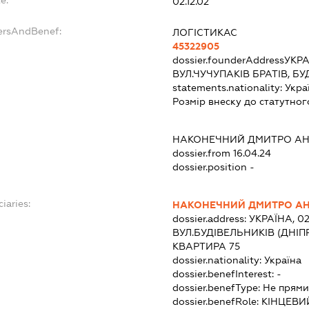
02.12.02
ersAndBenef:
ЛОГІСТИКАС
45322905
dossier.founderAddress
УКРА
ВУЛ.ЧУЧУПАКІВ БРАТІВ, Б
statements.nationality:
Укра
Розмір внеску до статутног
НАКОНЕЧНИЙ ДМИТРО АН
dossier.from 16.04.24
dossier.position -
iaries:
НАКОНЕЧНИЙ ДМИТРО А
dossier.address:
УКРАЇНА, 02
ВУЛ.БУДІВЕЛЬНИКІВ (ДНІПР
КВАРТИРА 75
dossier.nationality:
Україна
dossier.benefInterest:
-
dossier.benefType:
Не прями
dossier.benefRole:
КІНЦЕВИ