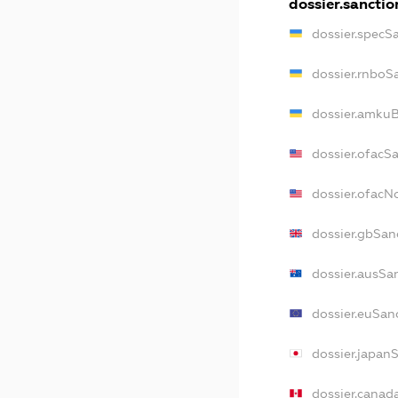
dossier.sanctio
dossier.specS
dossier.rnboS
dossier.amkuB
dossier.ofacS
dossier.ofac
dossier.gbSan
dossier.ausSa
dossier.euSan
dossier.japan
dossier.canad