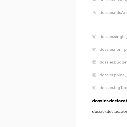
dossier.ndsAn
dossier.singl
dossier.non_p
dossier.budge
dossier.palne_
dossier.bigTa
dossier.declarat
dossier.declarati