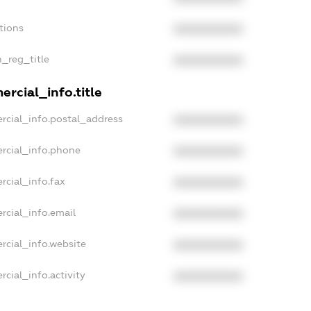
tions
XXXXXXXXXX
n_reg_title
XXXXXXXXXX
rcial_info.title
rcial_info.postal_address
XXXXXXXXXX
rcial_info.phone
XXXXXXXXXX
rcial_info.fax
XXXXXXXXXX
rcial_info.email
XXXXXXXXXX
rcial_info.website
XXXXXXXXXX
cial_info.activity
XXXXXXXXXX