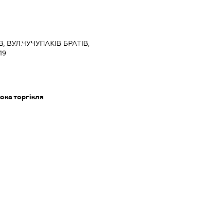
В, ВУЛ.ЧУЧУПАКІВ БРАТІВ,
19
ова торгівля