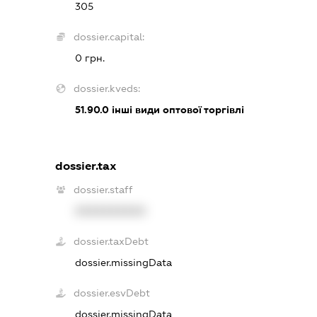
305
dossier.capital:
0 грн.
dossier.kveds:
51.90.0
інші види оптової торгівлі
dossier.tax
dossier.staff
XXXXXXXXXX
dossier.taxDebt
dossier.missingData
dossier.esvDebt
dossier.missingData