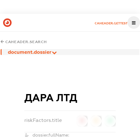
CAHEADER.GETTEST
CAHEADER.SEARCH
document.dossier
ДАРА ЛТД
riskFactors.title
0
0
0
dossier.fullName: