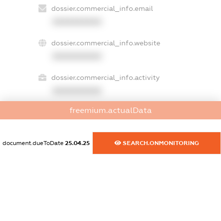
dossier.commercial_info.email
XXXXXXXXXX
dossier.commercial_info.website
XXXXXXXXXX
dossier.commercial_info.activity
XXXXXXXXXX
freemium.actualData
freemium.exampleText_1
freemium.exampleText_2
document.dueToDate
25.04.25
SEARCH.ONMONITORING
freemium.anonymousPerSearch2
FREEMIUM.DETAILS
FREEMIUM.REGISTER