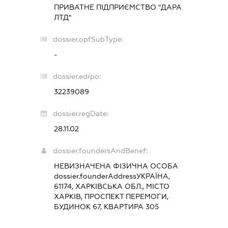
ПРИВАТНЕ ПІДПРИЄМСТВО "ДАРА
ЛТД"
dossier.opfSubType:
-
dossier.edrpo:
32239089
dossier.regDate:
28.11.02
dossier.foundersAndBenef:
НЕВИЗНАЧЕНА ФІЗИЧНА ОСОБА
dossier.founderAddress
УКРАЇНА,
61174, ХАРКІВСЬКА ОБЛ., МІСТО
ХАРКІВ, ПРОСПЕКТ ПЕРЕМОГИ,
БУДИНОК 67, КВАРТИРА 305