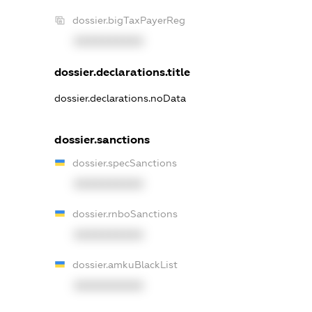
dossier.bigTaxPayerReg
XXXXXXXXXX
dossier.declarations.title
dossier.declarations.noData
dossier.sanctions
dossier.specSanctions
XXXXXXXXXX
dossier.rnboSanctions
XXXXXXXXXX
dossier.amkuBlackList
XXXXXXXXXX