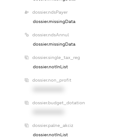
dossier.ndsPayer
dossier.missingData
dossier.ndsAnnul
dossier.missingData
dossier.single_tax_reg
dossier.notInList
dossier.non_profit
XXXXXXXXXX
dossier.budget_dotation
XXXXXXXXXX
dossier.palne_akciz
dossier.notInList