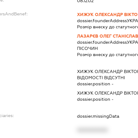
e:
08.12.02
ersAndBenef:
ХИЖУК ОЛЕКСАНДР ВІКТ
dossier.founderAddress
УКРА
Розмір внеску до статутног
ЛАЗАРЄВ ОЛЕГ СТАНІСЛА
dossier.founderAddress
УКРА
ПІСОЧИН
Розмір внеску до статутног
ХИЖУК ОЛЕКСАНДР ВІКТ
ВІДОМОСТІ ВІДСУТНІ
dossier.position -
ХИЖУК ОЛЕКСАНДР ВІКТ
dossier.position -
iaries:
dossier.missingData
XXXXXXXXXX