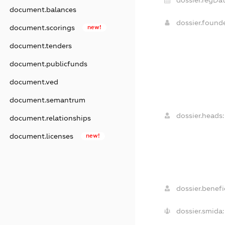
dossier.regDat
document.balances
dossier.found
document.scorings
new!
document.tenders
document.publicfunds
document.ved
document.semantrum
dossier.heads:
document.relationships
document.licenses
new!
dossier.benefic
dossier.smida: