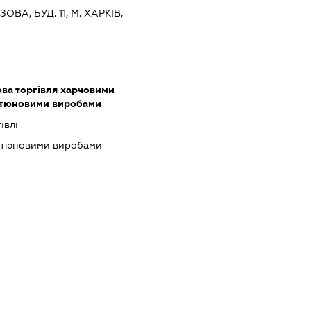
ОВА, БУД. 11, М. ХАРКІВ,
ова торгівля харчовими
ютюновими виробами
івлі
тютюновими виробами