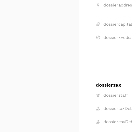
dossier.addres
dossier.capital
dossier.kveds:
dossier.tax
dossier.staff
dossier.taxDe
dossier.esvDe