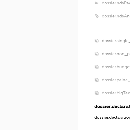
dossier.ndsPa
dossier.ndsAn
dossier.singl
dossier.non_p
dossier.budge
dossier.palne
dossier.bigTa
dossier.declarat
dossier.declarati