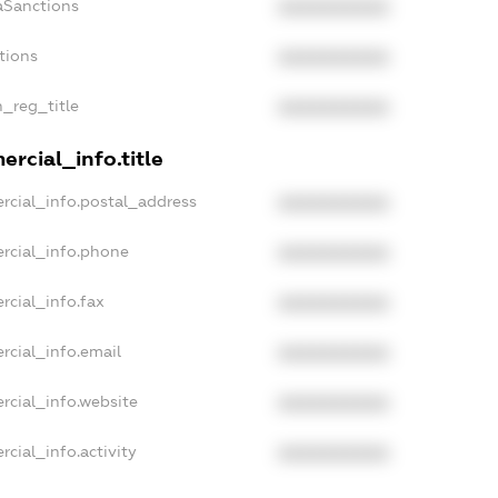
aSanctions
XXXXXXXXXX
tions
XXXXXXXXXX
n_reg_title
XXXXXXXXXX
rcial_info.title
rcial_info.postal_address
XXXXXXXXXX
rcial_info.phone
XXXXXXXXXX
rcial_info.fax
XXXXXXXXXX
rcial_info.email
XXXXXXXXXX
rcial_info.website
XXXXXXXXXX
cial_info.activity
XXXXXXXXXX