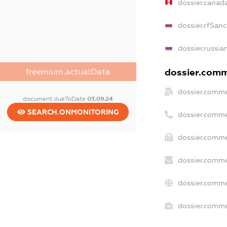
dossier.canad
dossier.rfSanc
dossier.russia
dossier.comme
freemium.actualData
dossier.comme
document.dueToDate
03.09.24
SEARCH.ONMONITORING
dossier.comme
dossier.comme
dossier.comme
dossier.comme
dossier.commer