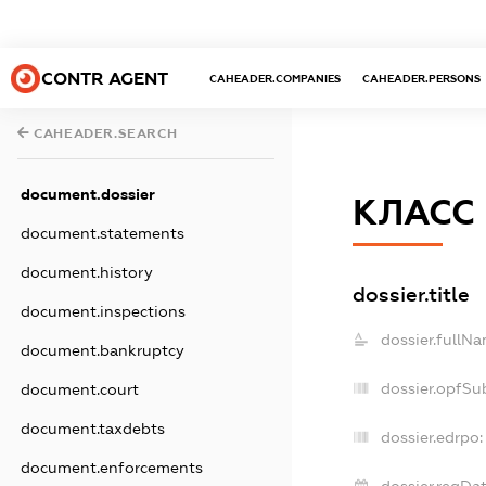
CONTR AGENT
CAHEADER.COMPANIES
CAHEADER.PERSONS
CAHEADER.SEARCH
document.dossier
КЛАСС
document.statements
document.history
dossier.title
document.inspections
dossier.fullNa
document.bankruptcy
dossier.opfSu
document.court
document.taxdebts
dossier.edrpo:
document.enforcements