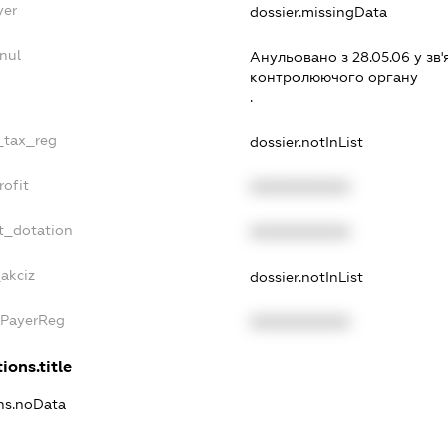
yer
dossier.missingData
nul
Анульовано з 28.05.06 у зв'
контролюючого органу
.
e_tax_reg
dossier.notInList
rofit
XXXXXXXXXX
t_dotation
XXXXXXXXXX
_akciz
dossier.notInList
xPayerReg
XXXXXXXXXX
ions.title
ons.noData