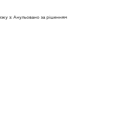
язку з:
Анульовано за рiшенням