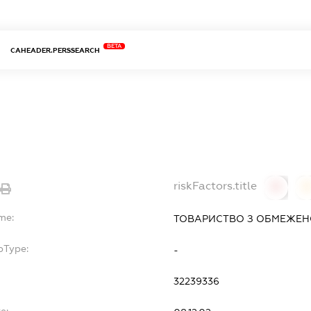
BETA
CAHEADER.PERSSEARCH
riskFactors.title
0
me:
ТОВАРИСТВО З ОБМЕЖЕНО
bType:
-
32239336