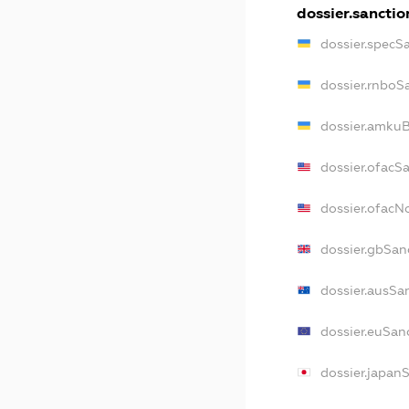
dossier.sanctio
dossier.specS
dossier.rnboS
dossier.amkuB
dossier.ofacS
dossier.ofac
dossier.gbSan
dossier.ausSa
dossier.euSan
dossier.japan