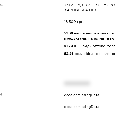
s:
УКРАЇНА, 61036, ВУЛ. МОРОЗ
ХАРКІВСЬКА ОБЛ.
:
16 500 грн.
51.39
неспеціалізована опт
продуктами, напоями та т
51.70
інші види оптової торг
52.26
роздрібна торгівля 
XXXXXXXXXX
bt
dossier.missingData
bt
dossier.missingData