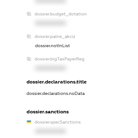
XXXXXXXXXX
dossier.budget_dotation
XXXXXXXXXX
dossier.palne_akciz
dossier.notInList
dossier.bigTaxPayerReg
XXXXXXXXXX
dossier.declarations.title
dossier.declarations.noData
dossier.sanctions
dossier.specSanctions
XXXXXXXXXX