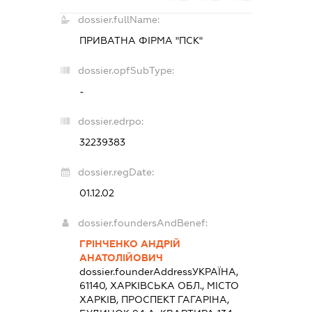
dossier.fullName:
ПРИВАТНА ФІРМА "ПСК"
dossier.opfSubType:
-
dossier.edrpo:
32239383
dossier.regDate:
01.12.02
dossier.foundersAndBenef:
ГРІНЧЕНКО АНДРІЙ
АНАТОЛІЙОВИЧ
dossier.founderAddress
УКРАЇНА,
61140, ХАРКІВСЬКА ОБЛ., МІСТО
ХАРКІВ, ПРОСПЕКТ ГАГАРІНА,