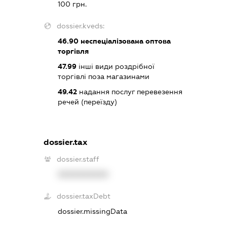
100 грн.
dossier.kveds:
46.90
неспеціалізована оптова
торгівля
47.99
інші види роздрібної
торгівлі поза магазинами
49.42
надання послуг перевезення
речей (переїзду)
dossier.tax
dossier.staff
XXXXXXXXXX
dossier.taxDebt
dossier.missingData