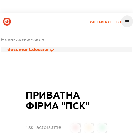
CAHEADER.GETTEST
CAHEADER.SEARCH
document.dossier
ПРИВАТНА
ФІРМА "ПСК"
riskFactors.title
0
0
0