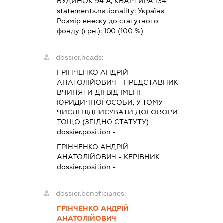
БУДИНОК 94 А, КВАРТИРА 134
statements.nationality:
Україна
Розмір внеску до статутного
фонду (грн.):
100
(100 %)
dossier.heads:
ГРІНЧЕНКО АНДРІЙ
АНАТОЛІЙОВИЧ
-
ПРЕДСТАВНИК
ВЧИНЯТИ ДІЇ ВІД ІМЕНІ
ЮРИДИЧНОЇ ОСОБИ, У ТОМУ
ЧИСЛІ ПІДПИСУВАТИ ДОГОВОРИ
ТОЩО (ЗГІДНО СТАТУТУ)
dossier.position -
ГРІНЧЕНКО АНДРІЙ
АНАТОЛІЙОВИЧ
-
КЕРІВНИК
dossier.position -
dossier.beneficiaries:
ГРІНЧЕНКО АНДРІЙ
АНАТОЛІЙОВИЧ