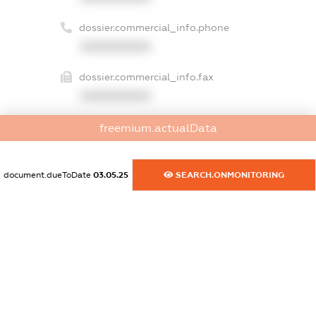
dossier.commercial_info.phone
XXXXXXXXXX
dossier.commercial_info.fax
XXXXXXXXXX
dossier.commercial_info.email
freemium.actualData
XXXXXXXXXX
dossier.commercial_info.website
document.dueToDate
03.05.25
SEARCH.ONMONITORING
XXXXXXXXXX
dossier.commercial_info.activity
XXXXXXXXXX
freemium.exampleText_1