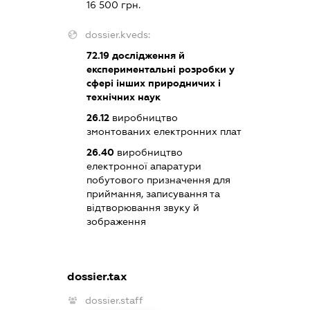
16 500 грн.
dossier.kveds:
72.19
дослідження й
експериментальні розробки у
сфері інших природничих і
технічних наук
26.12
виробництво
змонтованих електронних плат
26.40
виробництво
електронної апаратури
побутового призначення для
приймання, записування та
відтворювання звуку й
зображення
dossier.tax
dossier.staff