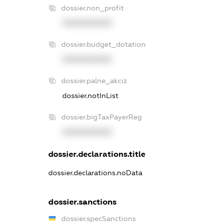
dossier.non_profit
XXXXXXXXXX
dossier.budget_dotation
XXXXXXXXXX
dossier.palne_akciz
dossier.notInList
dossier.bigTaxPayerReg
XXXXXXXXXX
dossier.declarations.title
dossier.declarations.noData
dossier.sanctions
dossier.specSanctions