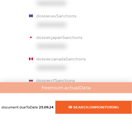
XXXXXXXXXX
dossier.euSanctions
XXXXXXXXXX
dossier.japanSanctions
XXXXXXXXXX
dossier.canadaSanctions
XXXXXXXXXX
dossier.rfSanctions
freemium.actualData
XXXXXXXXXX
dossier.russian_reg_title
document.dueToDate
23.09.24
SEARCH.ONMONITORING
XXXXXXXXXX
dossier.commercial_info.title