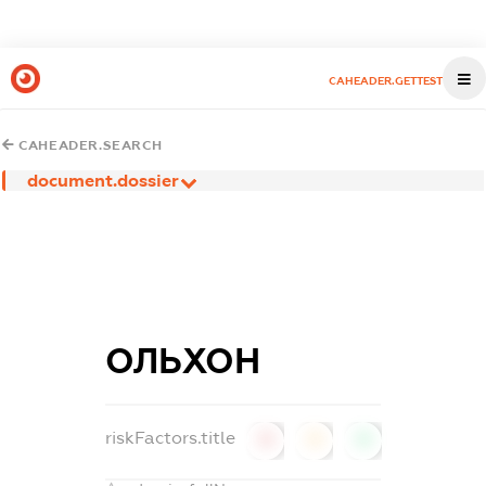
CAHEADER.GETTEST
CAHEADER.SEARCH
document.dossier
ОЛЬХОН
riskFactors.title
0
0
0