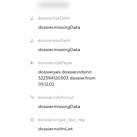
XXXXXXXXXX
dossier.taxDebt
dossier.missingData
dossier.esvDebt
dossier.missingData
dossier.ndsPayer
dossier.yes
dossier.ndsInn
322394120303
dossier.from
05.12.02
dossier.ndsAnnul
dossier.missingData
dossier.single_tax_reg
dossier.notInList