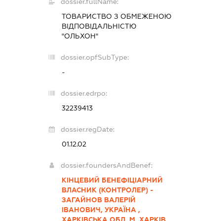
dossier.fullName:
ТОВАРИСТВО З ОБМЕЖЕНОЮ
ВІДПОВІДАЛЬНІСТЮ
"ОЛЬХОН"
dossier.opfSubType:
-
dossier.edrpo:
32239413
dossier.regDate:
01.12.02
dossier.foundersAndBenef:
КІНЦЕВИЙ БЕНЕФІЦІАРНИЙ
ВЛАСНИК (КОНТРОЛЕР) -
ЗАГАЙНОВ ВАЛЕРІЙ
ІВАНОВИЧ, УКРАЇНА ,
ХАРКІВСЬКА ОБЛ. М. ХАРКІВ