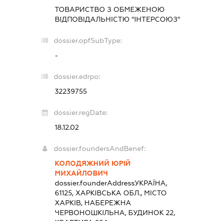
ТОВАРИСТВО З ОБМЕЖЕНОЮ
ВІДПОВІДАЛЬНІСТЮ "ІНТЕРСОЮЗ"
dossier.opfSubType:
-
dossier.edrpo:
32239755
dossier.regDate:
18.12.02
dossier.foundersAndBenef:
КОЛОДЯЖНИЙ ЮРІЙ
МИХАЙЛОВИЧ
dossier.founderAddress
УКРАЇНА,
61125, ХАРКІВСЬКА ОБЛ., МІСТО
ХАРКІВ, НАБЕРЕЖНА
ЧЕРВОНОШКІЛЬНА, БУДИНОК 22,