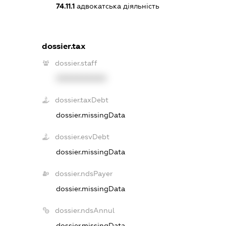
74.11.1
адвокатська діяльність
dossier.tax
dossier.staff
XXXXXXXXXX
dossier.taxDebt
dossier.missingData
dossier.esvDebt
dossier.missingData
dossier.ndsPayer
dossier.missingData
dossier.ndsAnnul
dossier.missingData