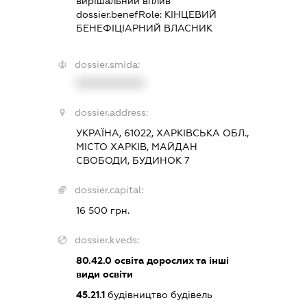
вирішальний вплив
dossier.benefRole:
КІНЦЕВИЙ
БЕНЕФІЦІАРНИЙ ВЛАСНИК
dossier.smida:
XXXXXXXXXX
dossier.address:
УКРАЇНА, 61022, ХАРКІВСЬКА ОБЛ.,
МІСТО ХАРКІВ, МАЙДАН
СВОБОДИ, БУДИНОК 7
dossier.capital:
16 500 грн.
dossier.kveds:
80.42.0
освіта дорослих та інші
види освіти
45.21.1
будівництво будівель