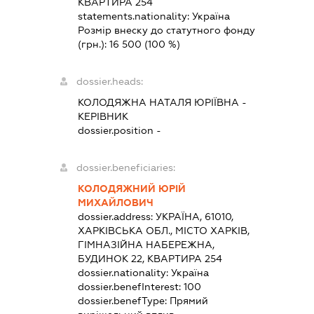
КВАРТИРА 254
statements.nationality:
Україна
Розмір внеску до статутного фонду
(грн.):
16 500
(100 %)
dossier.heads:
КОЛОДЯЖНА НАТАЛЯ ЮРІЇВНА
-
КЕРІВНИК
dossier.position -
dossier.beneficiaries:
КОЛОДЯЖНИЙ ЮРІЙ
МИХАЙЛОВИЧ
dossier.address:
УКРАЇНА, 61010,
ХАРКІВСЬКА ОБЛ., МІСТО ХАРКІВ,
ГІМНАЗІЙНА НАБЕРЕЖНА,
БУДИНОК 22, КВАРТИРА 254
dossier.nationality:
Україна
dossier.benefInterest:
100
dossier.benefType:
Прямий