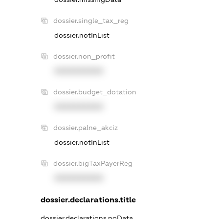
dossier.single_tax_reg
dossier.notInList
dossier.non_profit
XXXXXXXXXX
dossier.budget_dotation
XXXXXXXXXX
dossier.palne_akciz
dossier.notInList
dossier.bigTaxPayerReg
XXXXXXXXXX
dossier.declarations.title
dossier.declarations.noData