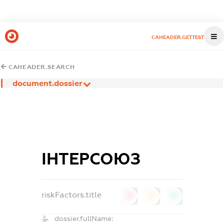
CAHEADER.GETTEST
CAHEADER.SEARCH
document.dossier
ІНТЕРСОЮЗ
riskFactors.title
0
0
0
dossier.fullName: