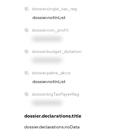
dossier.single_tax_reg
dossier.notInList
dossier.non_profit
XXXXXXXXXX
dossier.budget_dotation
XXXXXXXXXX
dossier.palne_akciz
dossier.notInList
dossier.bigTaxPayerReg
XXXXXXXXXX
dossier.declarations.title
dossier.declarations.noData