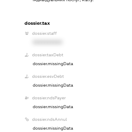
dossier.tax
dossier.staff
XXXXXXXXXX
dossier.taxDebt
dossier.missingData
dossier.esvDebt
dossier.missingData
dossier.ndsPayer
dossier.missingData
dossier.ndsAnnul
dossier.missingData