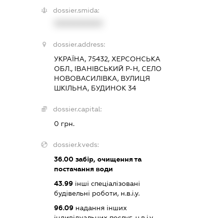
dossier.smida:
XXXXXXXXXX
dossier.address:
УКРАЇНА, 75432, ХЕРСОНСЬКА
ОБЛ., ІВАНІВСЬКИЙ Р-Н, СЕЛО
НОВОВАСИЛІВКА, ВУЛИЦЯ
ШКІЛЬНА, БУДИНОК 34
dossier.capital:
0 грн.
dossier.kveds:
36.00
забір, очищення та
постачання води
43.99
інші спеціалізовані
будівельні роботи, н.в.і.у.
96.09
надання інших
індивідуальних послуг, н.в.і.у.