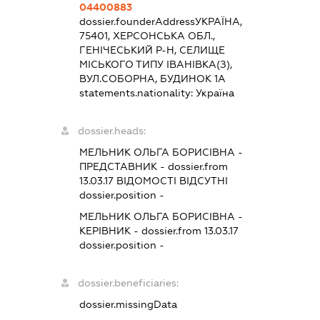
04400883
dossier.founderAddress
УКРАЇНА,
75401, ХЕРСОНСЬКА ОБЛ.,
ГЕНІЧЕСЬКИЙ Р-Н, СЕЛИЩЕ
МІСЬКОГО ТИПУ ІВАНІВКА(З),
ВУЛ.СОБОРНА, БУДИНОК 1А
statements.nationality:
Україна
dossier.heads:
МЕЛЬНИК ОЛЬГА БОРИСІВНА
-
ПРЕДСТАВНИК
- dossier.from
13.03.17
ВІДОМОСТІ ВІДСУТНІ
dossier.position -
МЕЛЬНИК ОЛЬГА БОРИСІВНА
-
КЕРІВНИК
- dossier.from 13.03.17
dossier.position -
dossier.beneficiaries:
dossier.missingData