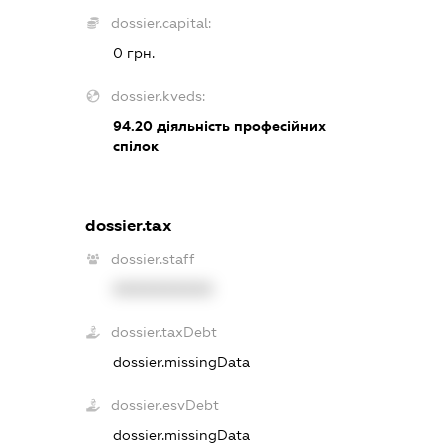
dossier.capital:
0 грн.
dossier.kveds:
94.20
діяльність професійних
спілок
dossier.tax
dossier.staff
XXXXXXXXXX
dossier.taxDebt
dossier.missingData
dossier.esvDebt
dossier.missingData