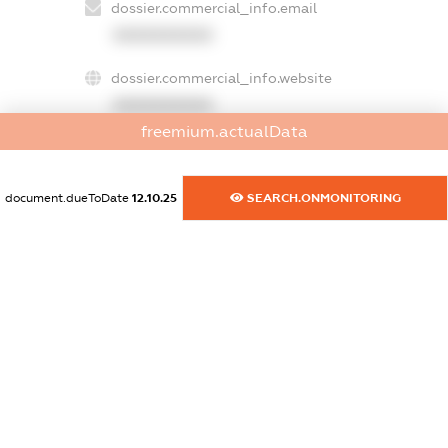
dossier.commercial_info.email
XXXXXXXXXX
dossier.commercial_info.website
XXXXXXXXXX
freemium.actualData
dossier.commercial_info.activity
XXXXXXXXXX
document.dueToDate
12.10.25
SEARCH.ONMONITORING
freemium.exampleText_1
freemium.exampleText_2
freemium.anonymousPerSearch2
FREEMIUM.DETAILS
FREEMIUM.REGISTER