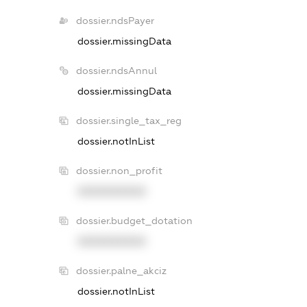
dossier.ndsPayer
dossier.missingData
dossier.ndsAnnul
dossier.missingData
dossier.single_tax_reg
dossier.notInList
dossier.non_profit
XXXXXXXXXX
dossier.budget_dotation
XXXXXXXXXX
dossier.palne_akciz
dossier.notInList