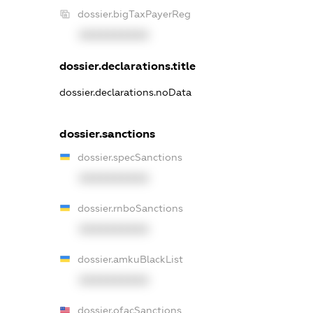
dossier.bigTaxPayerReg
XXXXXXXXXX
dossier.declarations.title
dossier.declarations.noData
dossier.sanctions
dossier.specSanctions
XXXXXXXXXX
dossier.rnboSanctions
XXXXXXXXXX
dossier.amkuBlackList
XXXXXXXXXX
dossier.ofacSanctions