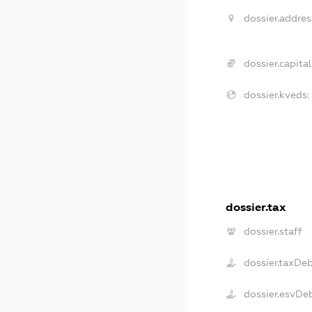
dossier.addres
dossier.capital
dossier.kveds:
dossier.tax
dossier.staff
dossier.taxDe
dossier.esvDe