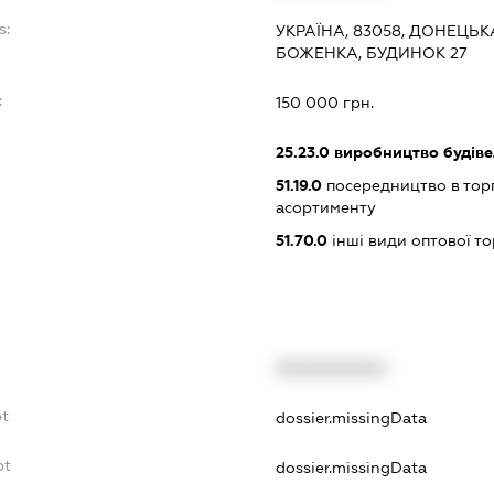
s:
УКРАЇНА, 83058, ДОНЕЦЬК
БОЖЕНКА, БУДИНОК 27
:
150 000 грн.
25.23.0
виробництво будіве
51.19.0
посередництво в тор
асортименту
51.70.0
інші види оптової то
XXXXXXXXXX
bt
dossier.missingData
bt
dossier.missingData