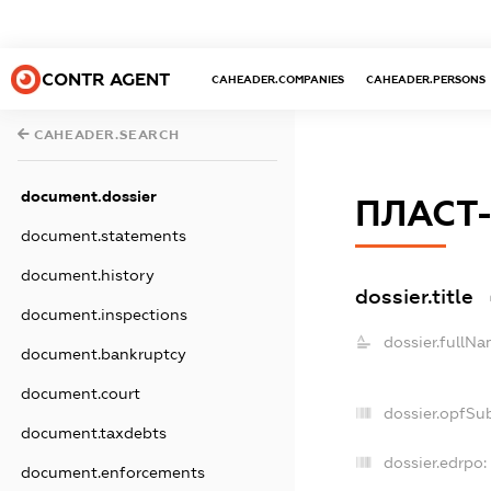
CONTR AGENT
CAHEADER.COMPANIES
CAHEADER.PERSONS
CAHEADER.SEARCH
document.dossier
ПЛАСТ
document.statements
document.history
dossier.title
document.inspections
dossier.fullNa
document.bankruptcy
document.court
dossier.opfSu
document.taxdebts
dossier.edrpo:
document.enforcements