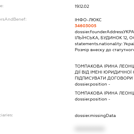
e:
19.12.02
ersAndBenef:
ІНФО-ЛЮКС
34603005
dossier.founderAddress
УКРА
ІЛЬЇНСЬКА, БУДИНОК 12, ОФ
statements.nationality:
Укра
Розмір внеску до статутног
ТОМПАКОВА ІРИНА ЛЕОНІ
ДІЇ ВІД ІМЕНІ ЮРИДИЧНОЇ
ПІДПИСУВАТИ ДОГОВОРИ 
dossier.position -
ТОМПАКОВА ІРИНА ЛЕОНІ
dossier.position -
iaries:
dossier.missingData
XXXXXXXXXX