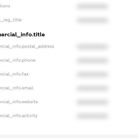
tions
XXXXXXXXXX
n_reg_title
XXXXXXXXXX
rcial_info.title
rcial_info.postal_address
XXXXXXXXXX
rcial_info.phone
XXXXXXXXXX
rcial_info.fax
XXXXXXXXXX
rcial_info.email
XXXXXXXXXX
rcial_info.website
XXXXXXXXXX
cial_info.activity
XXXXXXXXXX