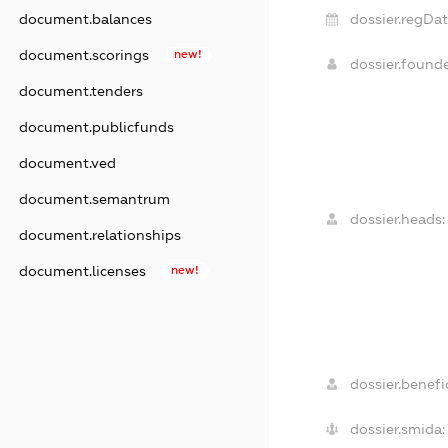
document.balances
dossier.regDat
document.scorings
new!
dossier.found
document.tenders
document.publicfunds
document.ved
document.semantrum
dossier.heads:
document.relationships
document.licenses
new!
dossier.benefic
dossier.smida: