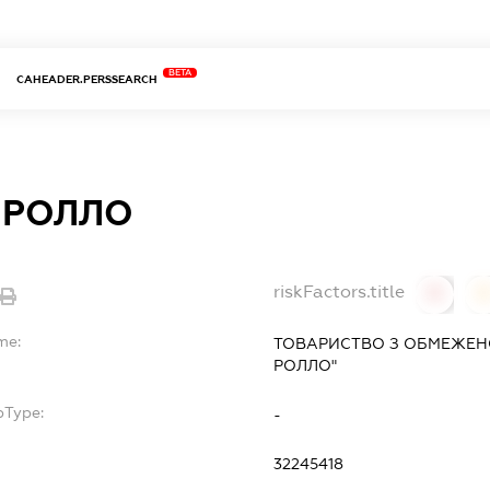
BETA
CAHEADER.PERSSEARCH
-РОЛЛО
riskFactors.title
0
0
me:
ТОВАРИСТВО З ОБМЕЖЕНО
РОЛЛО"
bType:
-
32245418