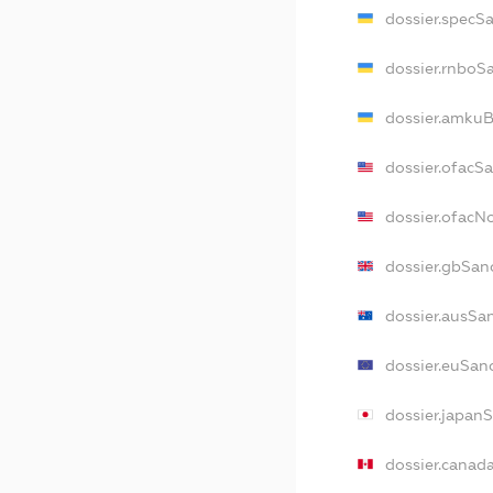
dossier.specS
dossier.rnboS
dossier.amkuB
dossier.ofacS
dossier.ofac
dossier.gbSan
dossier.ausSa
dossier.euSan
dossier.japan
dossier.canad