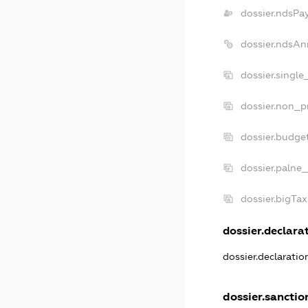
dossier.ndsPa
dossier.ndsAn
dossier.singl
dossier.non_p
dossier.budge
dossier.palne_
dossier.bigTa
dossier.declarat
dossier.declarati
dossier.sanctio