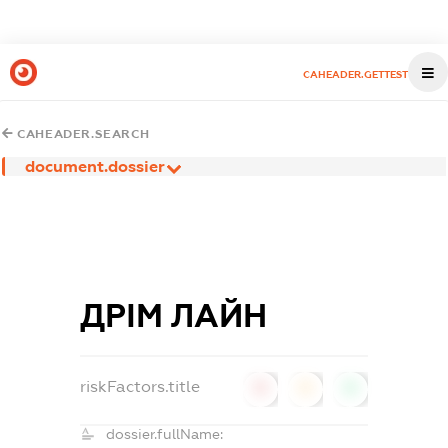
CAHEADER.GETTEST
CAHEADER.SEARCH
document.dossier
ДРІМ ЛАЙН
riskFactors.title
0
0
0
dossier.fullName: