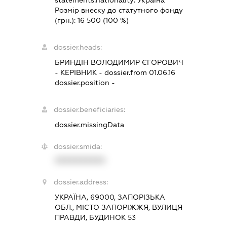
statements.nationality:
Україна
Розмір внеску до статутного фонду
(грн.):
16 500
(100 %)
dossier.heads:
БРИНДІН ВОЛОДИМИР ЄГОРОВИЧ
-
КЕРІВНИК
- dossier.from 01.06.16
dossier.position -
dossier.beneficiaries:
dossier.missingData
dossier.smida:
XXXXXXXXXX
dossier.address:
УКРАЇНА, 69000, ЗАПОРІЗЬКА
ОБЛ., МІСТО ЗАПОРІЖЖЯ, ВУЛИЦЯ
ПРАВДИ, БУДИНОК 53