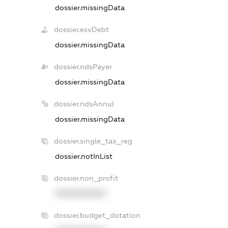
dossier.missingData
dossier.esvDebt
dossier.missingData
dossier.ndsPayer
dossier.missingData
dossier.ndsAnnul
dossier.missingData
dossier.single_tax_reg
dossier.notInList
dossier.non_profit
XXXXXXXXXX
dossier.budget_dotation