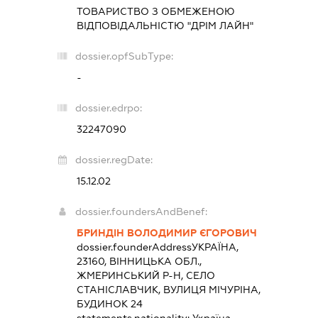
ТОВАРИСТВО З ОБМЕЖЕНОЮ
ВІДПОВІДАЛЬНІСТЮ "ДРІМ ЛАЙН"
dossier.opfSubType:
-
dossier.edrpo:
32247090
dossier.regDate:
15.12.02
dossier.foundersAndBenef:
БРИНДІН ВОЛОДИМИР ЄГОРОВИЧ
dossier.founderAddress
УКРАЇНА,
23160, ВІННИЦЬКА ОБЛ.,
ЖМЕРИНСЬКИЙ Р-Н, СЕЛО
СТАНІСЛАВЧИК, ВУЛИЦЯ МІЧУРІНА,
БУДИНОК 24