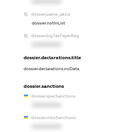
XXXXXXXXXX
dossier.palne_akciz
dossier.notInList
dossier.bigTaxPayerReg
XXXXXXXXXX
dossier.declarations.title
dossier.declarations.noData
dossier.sanctions
dossier.specSanctions
XXXXXXXXXX
dossier.rnboSanctions
XXXXXXXXXX