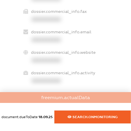
dossier.commercial_info.fax
XXXXXXXXXX
dossier.commercial_info.email
XXXXXXXXXX
dossier.commercial_info.website
XXXXXXXXXX
dossier.commercial_info.activity
XXXXXXXXXX
freemium.actualData
freemium.exampleText_1
freemium.exampleText_2
freemium.anonymousPerSearch2
document.dueToDate
18.09.25
SEARCH.ONMONITORING
FREEMIUM.DETAILS