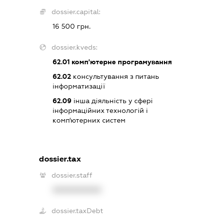
dossier.capital:
16 500 грн.
dossier.kveds:
62.01
комп'ютерне програмування
62.02
консультування з питань
інформатизації
62.09
інша діяльність у сфері
інформаційних технологій і
комп'ютерних систем
dossier.tax
dossier.staff
XXXXXXXXXX
dossier.taxDebt