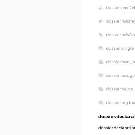
dossier.esvDe
dossier.ndsPa
dossier.ndsAn
dossier.singl
dossier.non_p
dossier.budge
dossier.palne
dossier.bigTa
dossier.declarat
dossier.declarati