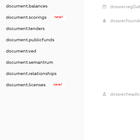
document.balances
dossier.regDat
document.scorings
new!
dossier.foun
document.tenders
document.publicfunds
document.ved
document.semantrum
document.relationships
document.licenses
new!
dossier.heads: