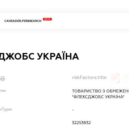
BETA
CAHEADER.PERSSEARCH
ДЖОБС УКРАЇНА
riskFactors.title
0
ame:
ТОВАРИСТВО З ОБМЕЖЕН
"ФЛЕКСДЖОБС УКРАЇНА"
bType:
-
32253832