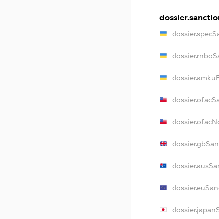
dossier.sanctio
dossier.specS
dossier.rnboS
dossier.amkuB
dossier.ofacS
dossier.ofac
dossier.gbSan
dossier.ausSa
dossier.euSan
dossier.japan