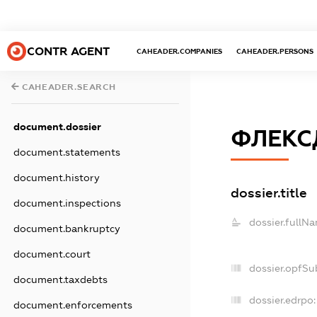
CONTR AGENT
CAHEADER.COMPANIES
CAHEADER.PERSONS
CAHEADER.SEARCH
document.dossier
ФЛЕКС
document.statements
document.history
dossier.title
document.inspections
dossier.fullN
document.bankruptcy
document.court
dossier.opfSu
document.taxdebts
dossier.edrpo:
document.enforcements