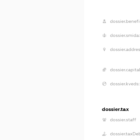
dossier.benefic
dossier.smida:
dossier.addres
dossier.capital
dossier.kveds:
dossier.tax
dossier.staff
dossier.taxDe