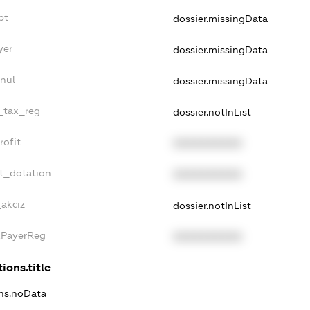
bt
dossier.missingData
yer
dossier.missingData
nul
dossier.missingData
e_tax_reg
dossier.notInList
rofit
XXXXXXXXXX
t_dotation
XXXXXXXXXX
_akciz
dossier.notInList
xPayerReg
XXXXXXXXXX
ions.title
ons.noData