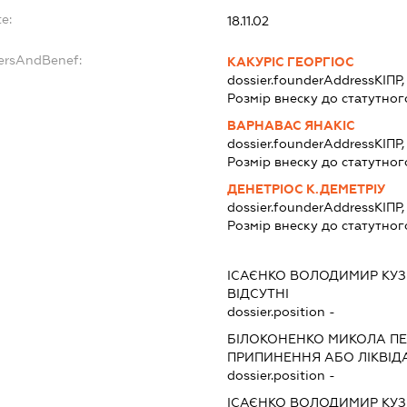
e:
18.11.02
dersAndBenef:
КАКУРІС ГЕОРГІОС
dossier.founderAddress
КІПР
Розмір внеску до статутног
ВАРНАВАС ЯНАКІС
dossier.founderAddress
КІПР
Розмір внеску до статутног
ДЕНЕТРІОС К.ДЕМЕТРІУ
dossier.founderAddress
КІПР
Розмір внеску до статутног
ІСАЄНКО ВОЛОДИМИР КУ
ВІДСУТНІ
dossier.position -
БІЛОКОНЕНКО МИКОЛА П
ПРИПИНЕННЯ АБО ЛІКВІД
dossier.position -
ІСАЄНКО ВОЛОДИМИР КУ