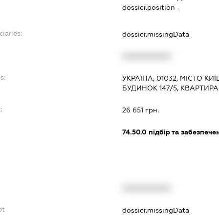
dossier.position -
iaries:
dossier.missingData
XXXXXXXXXX
s:
УКРАЇНА, 01032, МІСТО К
БУДИНОК 147/5, КВАРТИРА
:
26 651 грн.
74.50.0
підбір та забезпеч
XXXXXXXXXX
bt
dossier.missingData