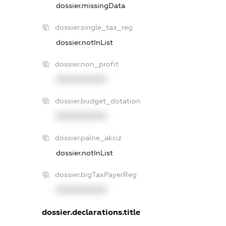
dossier.missingData
dossier.single_tax_reg
dossier.notInList
dossier.non_profit
XXXXXXXXXX
dossier.budget_dotation
XXXXXXXXXX
dossier.palne_akciz
dossier.notInList
dossier.bigTaxPayerReg
XXXXXXXXXX
dossier.declarations.title