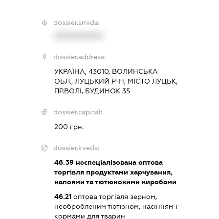
dossier.smida:
XXXXXXXXXX
dossier.address:
УКРАЇНА, 43010, ВОЛИНСЬКА
ОБЛ., ЛУЦЬКИЙ Р-Н, МІСТО ЛУЦЬК,
ПР.ВОЛІ, БУДИНОК 35
dossier.capital:
200 грн.
dossier.kveds:
46.39
неспеціалізована оптова
торгівля продуктами харчування,
напоями та тютюновими виробами
46.21
оптова торгівля зерном,
необробленим тютюном, насінням і
кормами для тварин