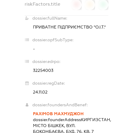
riskFactors.title
0
0
0
dossier.fullName:
ПРИВАТНЕ ПІДПРИЄМСТВО "О.І.Т."
dossier.opfSubType:
-
dossier.edrpo:
32254003
dossier.regDate:
24.11.02
dossier.foundersAndBenef:
РАХІМОВ МАХМУДЖОН
dossier.founderAddress
КИРГИЗСТАН,
МІСТО БІШКЕК, ВУЛ.
БОКОНБАЄВА, БУД. 76, КВ. 7