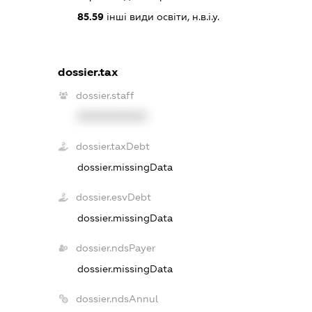
85.59
інші види освіти, н.в.і.у.
dossier.tax
dossier.staff
XXXXXXXXXX
dossier.taxDebt
dossier.missingData
dossier.esvDebt
dossier.missingData
dossier.ndsPayer
dossier.missingData
dossier.ndsAnnul