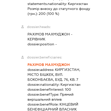
statements.nationality:
Киргизстан
Розмір внеску до статутного фонду
(грн.):
200
(100 %)
dossier.heads:
РАХІМОВ МАХМУДЖОН
-
КЕРІВНИК
dossier.position -
dossier.beneficiaries:
РАХІМОВ МАХМУДЖОН
dossier.address:
КИРГИЗСТАН,
МІСТО БІШКЕК, ВУЛ.
БОКОНБАЄВА, БУД. 76, КВ. 7
dossier.nationality:
Киргизстан
dossier.benefInterest:
100
dossier.benefType:
Прямий
вирішальний вплив
dossier.benefRole:
КІНЦЕВИЙ
БЕНЕФІЦІАРНИЙ ВЛАСНИК