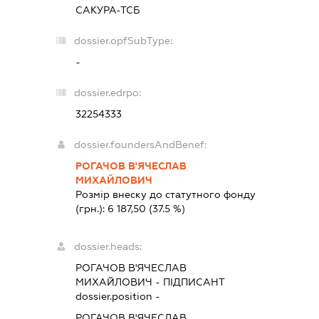
САКУРА-ТСБ
dossier.opfSubType:
-
dossier.edrpo:
32254333
dossier.foundersAndBenef:
РОГАЧОВ В'ЯЧЕСЛАВ
МИХАЙЛОВИЧ
Розмір внеску до статутного фонду
(грн.):
6 187,50
(37.5 %)
dossier.heads:
РОГАЧОВ В'ЯЧЕСЛАВ
МИХАЙЛОВИЧ
-
ПІДПИСАНТ
dossier.position -
РОГАЧОВ В'ЯЧЕСЛАВ