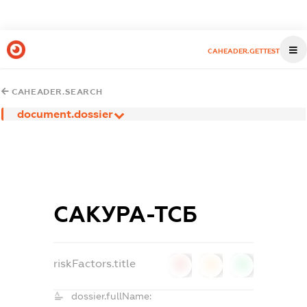
CAHEADER.GETTEST
CAHEADER.SEARCH
document.dossier
САКУРА-ТСБ
riskFactors.title
0
0
0
dossier.fullName: