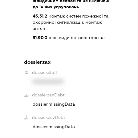
юридичним особам та не включені
до інших угруповань
45.31.2
монтаж систем пожежної та
охоронної сигналізації; монтаж
антен
51.90.0
інші види оптової торгівлі
dossier.tax
dossier.staff
XXXXXXXXXX
dossier.taxDebt
dossier.missingData
dossier.esvDebt
dossier.missingData