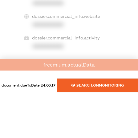
XXXXXXXXXX
dossier.commercial_info.website
XXXXXXXXXX
dossier.commercial_info.activity
XXXXXXXXXX
freemium.actualData
freemium.exampleText_1
freemium.exampleText_2
freemium.anonymousPerSearch2
document.dueToDate
24.03.17
SEARCH.ONMONITORING
FREEMIUM.DETAILS
FREEMIUM.REGISTER