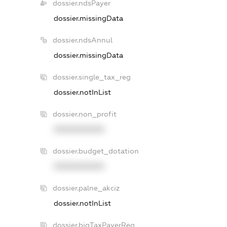
dossier.ndsPayer
dossier.missingData
dossier.ndsAnnul
dossier.missingData
dossier.single_tax_reg
dossier.notInList
dossier.non_profit
XXXXXXXXXX
dossier.budget_dotation
XXXXXXXXXX
dossier.palne_akciz
dossier.notInList
dossier.bigTaxPayerReg