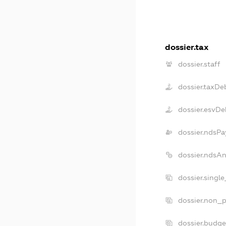
dossier.tax
dossier.staff
dossier.taxDe
dossier.esvDe
dossier.ndsPa
dossier.ndsA
dossier.singl
dossier.non_p
dossier.budg