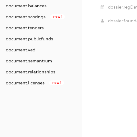
document.balances
dossier.regDa
document.scorings
new!
dossier.foun
document.tenders
document.publicfunds
document.ved
document.semantrum
document.relationships
document.licenses
new!