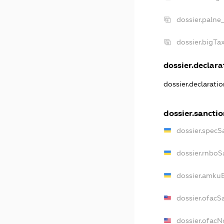
dossier.palne
dossier.bigT
dossier.declarat
dossier.declarati
dossier.sancti
dossier.specS
dossier.rnboS
dossier.amkuB
dossier.ofacS
dossier.ofac