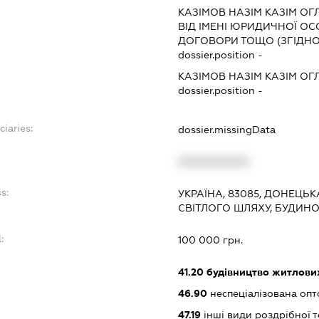
:
КАЗІМОВ НАЗІМ КАЗІМ ОГ
ВІД ІМЕНІ ЮРИДИЧНОЇ ОС
ДОГОВОРИ ТОЩО (ЗГІДНО
dossier.position -
КАЗІМОВ НАЗІМ КАЗІМ ОГ
dossier.position -
ciaries:
dossier.missingData
:
XXXXXXXXXX
s:
УКРАЇНА, 83085, ДОНЕЦЬК
СВІТЛОГО ШЛЯХУ, БУДИНО
:
100 000 грн.
41.20
будівництво житлових
46.90
неспеціалізована опт
47.19
інші види роздрібної т