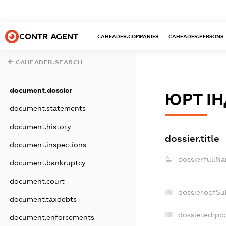
CONTR AGENT
CAHEADER.COMPANIES
CAHEADER.PERSONS
CAHEADER.SEARCH
document.dossier
ЮРТ І
document.statements
document.history
dossier.title
document.inspections
dossier.fullN
document.bankruptcy
document.court
dossier.opfSu
document.taxdebts
dossier.edrpo:
document.enforcements