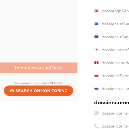
dossier.gbSan
dossier.ausSa
dossier.euSan
dossier.japan
dossier.cana
freemium.actualData
dossier.rfSan
document.dueToDate
11.09.25
dossier.russia
SEARCH.ONMONITORING
dossier.comm
dossier.comme
dossier.comm