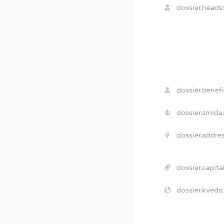
dossier.heads
dossier.benefi
dossier.smida
dossier.addres
dossier.capital
dossier.kveds: