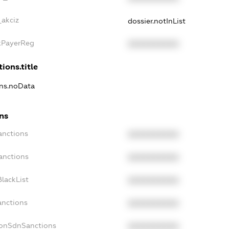
_akciz
dossier.notInList
axPayerReg
XXXXXXXXXX
ions.title
ons.noData
ons
anctions
XXXXXXXXXX
anctions
XXXXXXXXXX
lackList
XXXXXXXXXX
anctions
XXXXXXXXXX
NonSdnSanctions
XXXXXXXXXX