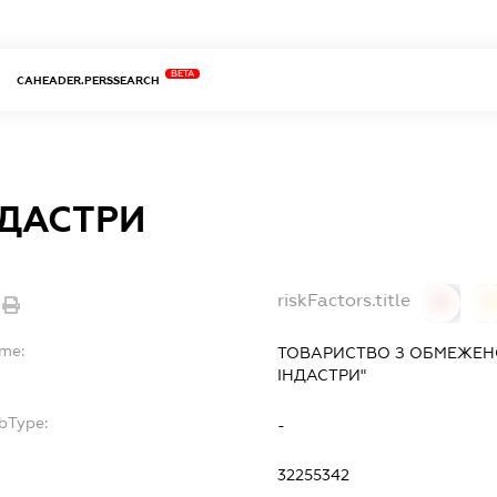
BETA
CAHEADER.PERSSEARCH
НДАСТРИ
riskFactors.title
0
ame:
ТОВАРИСТВО З ОБМЕЖЕН
ІНДАСТРИ"
bType:
-
32255342