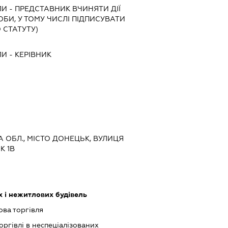
ЛИ
-
ПРЕДСТАВНИК
ВЧИНЯТИ ДІЇ
ОБИ, У ТОМУ ЧИСЛІ ПІДПИСУВАТИ
 СТАТУТУ)
ЛИ
-
КЕРІВНИК
А ОБЛ., МІСТО ДОНЕЦЬК, ВУЛИЦЯ
К 1В
 і нежитлових будівель
ова торгівля
оргівлі в неспеціалізованих