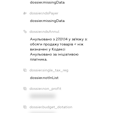
dossier.missingData
dossier.ndsPayer
dossier.missingData
dossier.ndsAnnul
Анульовано з 27.01.14 у зв'язку з:
обсяги продажу товарiв < нiж
визначенi у Кодексi
Анульовано за iнiцiативою
платника.
dossier.single_tax_reg
dossier.notInList
dossier.non_profit
XXXXXXXXXX
dossier.budget_dotation