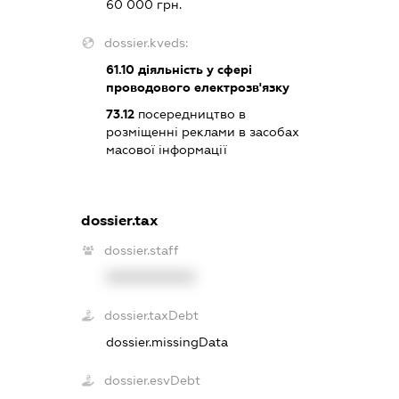
60 000 грн.
dossier.kveds:
61.10
діяльність у сфері
проводового електрозв'язку
73.12
посередництво в
розміщенні реклами в засобах
масової інформації
dossier.tax
dossier.staff
XXXXXXXXXX
dossier.taxDebt
dossier.missingData
dossier.esvDebt