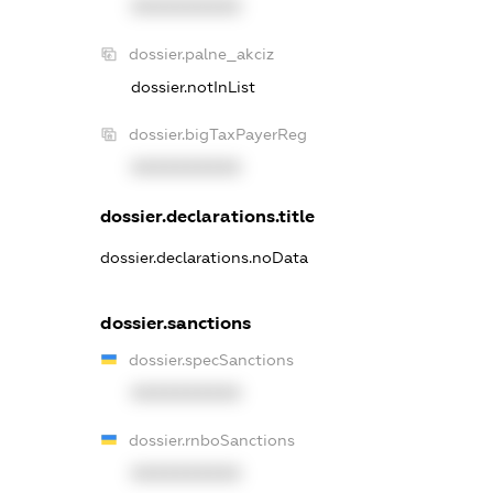
XXXXXXXXXX
dossier.palne_akciz
dossier.notInList
dossier.bigTaxPayerReg
XXXXXXXXXX
dossier.declarations.title
dossier.declarations.noData
dossier.sanctions
dossier.specSanctions
XXXXXXXXXX
dossier.rnboSanctions
XXXXXXXXXX