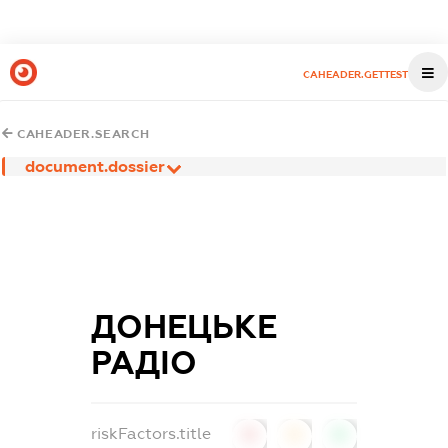
CAHEADER.GETTEST
CAHEADER.SEARCH
document.dossier
ДОНЕЦЬКЕ
РАДІО
riskFactors.title
0
0
0