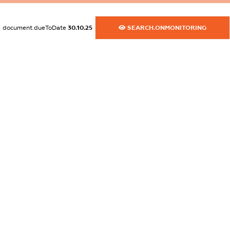
dossier.commercial_info.fax
document.dueToDate
30.10.25
SEARCH.ONMONITORING
XXXXXXXXXX
dossier.commercial_info.email
XXXXXXXXXX
dossier.commercial_info.website
XXXXXXXXXX
dossier.commercial_info.activity
XXXXXXXXXX
freemium.exampleText_1
freemium.exampleText_2
freemium.anonymousPerSearch2
FREEMIUM.DETAILS