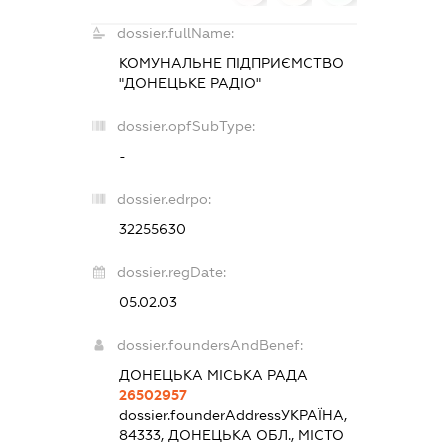
dossier.fullName:
КОМУНАЛЬНЕ ПІДПРИЄМСТВО
"ДОНЕЦЬКЕ РАДІО"
dossier.opfSubType:
-
dossier.edrpo:
32255630
dossier.regDate:
05.02.03
dossier.foundersAndBenef:
ДОНЕЦЬКА МІСЬКА РАДА
26502957
dossier.founderAddress
УКРАЇНА,
84333, ДОНЕЦЬКА ОБЛ., МІСТО