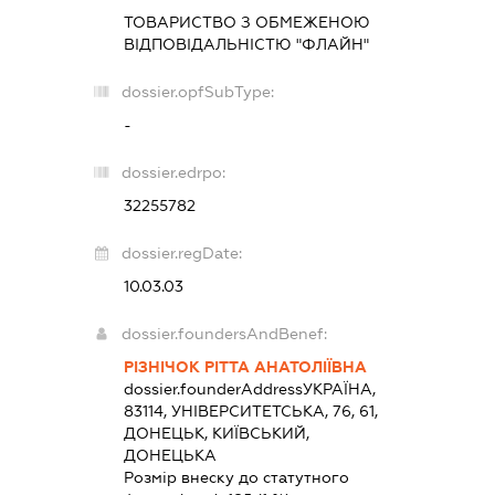
ТОВАРИСТВО З ОБМЕЖЕНОЮ
ВІДПОВІДАЛЬНІСТЮ "ФЛАЙН"
dossier.opfSubType:
-
dossier.edrpo:
32255782
dossier.regDate:
10.03.03
dossier.foundersAndBenef:
РІЗНІЧОК РІТТА АНАТОЛІЇВНА
dossier.founderAddress
УКРАЇНА,
83114, УНІВЕРСИТЕТСЬКА, 76, 61,
ДОНЕЦЬК, КИЇВСЬКИЙ,
ДОНЕЦЬКА
Розмір внеску до статутного