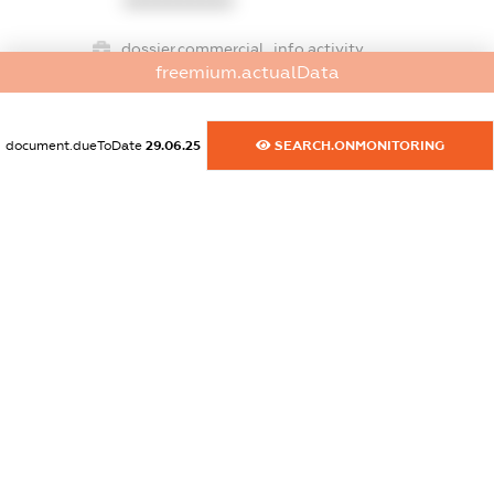
XXXXXXXXXX
dossier.commercial_info.activity
freemium.actualData
XXXXXXXXXX
document.dueToDate
29.06.25
SEARCH.ONMONITORING
freemium.exampleText_1
freemium.exampleText_2
freemium.anonymousPerSearch2
FREEMIUM.DETAILS
FREEMIUM.REGISTER