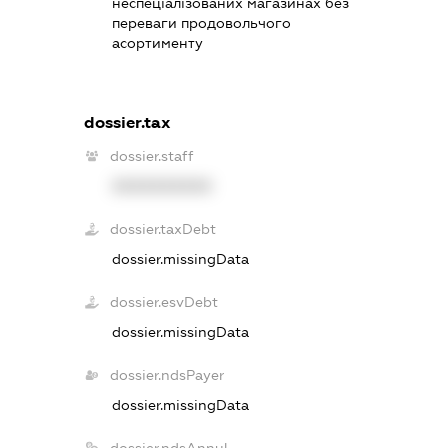
неспеціалізованих магазинах без
переваги продовольчого
асортименту
dossier.tax
dossier.staff
XXXXXXXXXX
dossier.taxDebt
dossier.missingData
dossier.esvDebt
dossier.missingData
dossier.ndsPayer
dossier.missingData
dossier.ndsAnnul