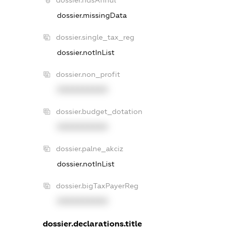
dossier.missingData
dossier.single_tax_reg
dossier.notInList
dossier.non_profit
XXXXXXXXXX
dossier.budget_dotation
XXXXXXXXXX
dossier.palne_akciz
dossier.notInList
dossier.bigTaxPayerReg
XXXXXXXXXX
dossier.declarations.title