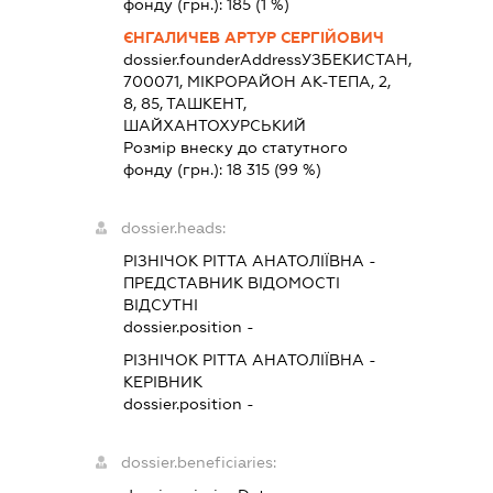
фонду (грн.):
185
(1 %)
ЄНГАЛИЧЕВ АРТУР СЕРГІЙОВИЧ
dossier.founderAddress
УЗБЕКИСТАН,
700071, МІКРОРАЙОН АК-ТЕПА, 2,
8, 85, ТАШКЕНТ,
ШАЙХАНТОХУРСЬКИЙ
Розмір внеску до статутного
фонду (грн.):
18 315
(99 %)
dossier.heads:
РІЗНІЧОК РІТТА АНАТОЛІЇВНА
-
ПРЕДСТАВНИК
ВІДОМОСТІ
ВІДСУТНІ
dossier.position -
РІЗНІЧОК РІТТА АНАТОЛІЇВНА
-
КЕРІВНИК
dossier.position -
dossier.beneficiaries: