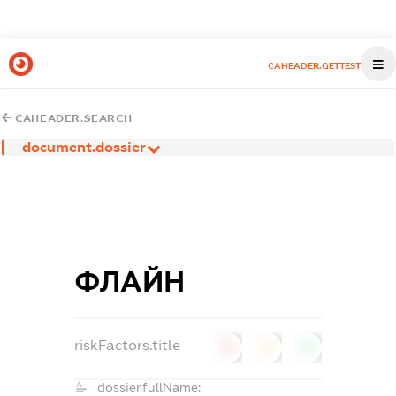
CAHEADER.GETTEST
CAHEADER.SEARCH
document.dossier
ФЛАЙН
riskFactors.title
0
0
0
dossier.fullName: