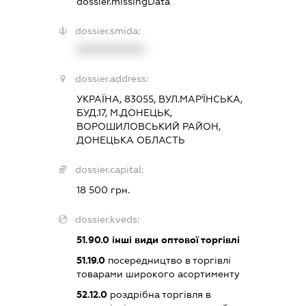
dossier.missingData
dossier.smida:
XXXXXXXXXX
dossier.address:
УКРАЇНА, 83055, ВУЛ.МАР'ЇНСЬКА,
БУД.17, М.ДОНЕЦЬК,
ВОРОШИЛОВСЬКИЙ РАЙОН,
ДОНЕЦЬКА ОБЛАСТЬ
dossier.capital:
18 500 грн.
dossier.kveds:
51.90.0
інші види оптової торгівлі
51.19.0
посередництво в торгівлі
товарами широкого асортименту
52.12.0
роздрібна торгівля в