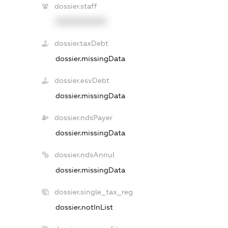
dossier.staff
XXXXXXXXXX
dossier.taxDebt
dossier.missingData
dossier.esvDebt
dossier.missingData
dossier.ndsPayer
dossier.missingData
dossier.ndsAnnul
dossier.missingData
dossier.single_tax_reg
dossier.notInList