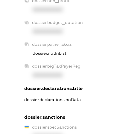
dossier.non_profit
XXXXXXXXXX
dossier.budget_dotation
XXXXXXXXXX
dossier.palne_akciz
dossier.notInList
dossier.bigTaxPayerReg
XXXXXXXXXX
dossier.declarations.title
dossier.declarations.noData
dossier.sanctions
dossier.specSanctions