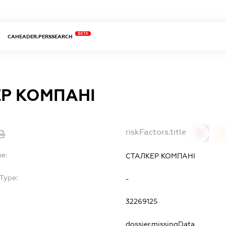
BETA
CAHEADER.PERSSEARCH
Р КОМПАНІ
riskFactors.title
0
0
e:
СТАЛКЕР КОМПАНІ
Type:
-
32269125
dossier.missingData