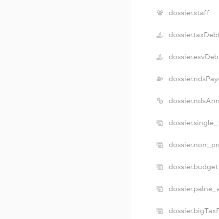
dossier.staff
dossier.taxDeb
dossier.esvDeb
dossier.ndsPay
dossier.ndsAnn
dossier.single
dossier.non_pr
dossier.budge
dossier.palne_
dossier.bigTax