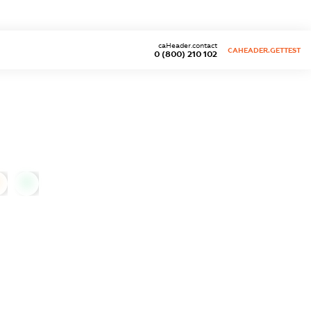
caHeader.contact
CAHEADER.GETTEST
0 (800) 210 102
0