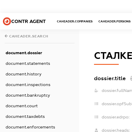
CONTR AGENT
CAHEADER.COMPANIES
CAHEADER.PERSONS
CAHEADER.SEARCH
document.dossier
СТАЛКЕ
document.statements
document.history
dossier.title
document.inspections
dossier.fullNam
document.bankruptcy
dossier.opfSub
document.court
document.taxdebts
dossier.edrpo:
document.enforcements
dossier.heads: