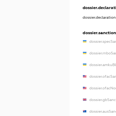
dossier.declarati
dossier.declaratio
dossier.sanction
dossier.specSa
dossier.rnboSa
dossier.amkuBl
dossier.ofacSa
dossier.ofacN
dossier.gbSanc
dossier.ausSan