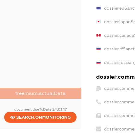
dossier.euSanc
dossier.japanS
dossier.canada
dossier.rfSanc
dossier.russian
dossier.comme
dossier.commer
freemium.actualData
dossier.commer
document.dueToDate
24.03.17
dossier.commer
SEARCH.ONMONITORING
dossier.commer