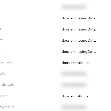
XXXXXXXXXX
t
dossier.missingData
t
dossier.missingData
er
dossier.missingData
ul
dossier.missingData
_tax_reg
dossier.notInList
ofit
XXXXXXXXXX
t_dotation
XXXXXXXXXX
akciz
dossier.notInList
PayerReg
XXXXXXXXXX