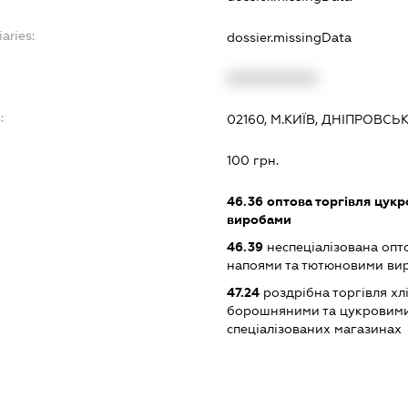
aries:
dossier.missingData
XXXXXXXXXX
:
02160, М.КИЇВ, ДНІПРОВС
100 грн.
46.36
оптова торгівля цукр
виробами
46.39
неспеціалізована опт
напоями та тютюновими ви
47.24
роздрібна торгівля х
борошняними та цукровими
спеціалізованих магазинах