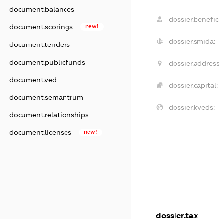
document.balances
dossier.benefici
document.scorings
new!
dossier.smida:
document.tenders
document.publicfunds
dossier.address
document.ved
dossier.capital:
document.semantrum
dossier.kveds:
document.relationships
document.licenses
new!
dossier.tax