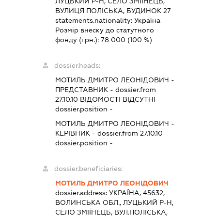
ЛУЦЬКИЙ Р-Н, СЕЛО ЗМІЇНЕЦЬ,
ВУЛИЦЯ ПОЛІСЬКА, БУДИНОК 27
statements.nationality:
Україна
Розмір внеску до статутного
фонду (грн.):
78 000
(100 %)
dossier.heads:
МОТИЛЬ ДМИТРО ЛЕОНІДОВИЧ
-
ПРЕДСТАВНИК
- dossier.from
27.10.10
ВІДОМОСТІ ВІДСУТНІ
dossier.position -
МОТИЛЬ ДМИТРО ЛЕОНІДОВИЧ
-
КЕРІВНИК
- dossier.from 27.10.10
dossier.position -
dossier.beneficiaries:
МОТИЛЬ ДМИТРО ЛЕОНІДОВИЧ
dossier.address:
УКРАЇНА, 45632,
ВОЛИНСЬКА ОБЛ., ЛУЦЬКИЙ Р-Н,
СЕЛО ЗМІЇНЕЦЬ, ВУЛ.ПОЛІСЬКА,