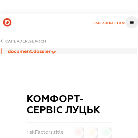
CAHEADER.GETTEST
CAHEADER.SEARCH
document.dossier
КОМФОРТ-
СЕРВІС ЛУЦЬК
riskFactors.title
0
0
0