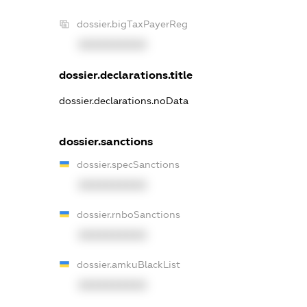
dossier.bigTaxPayerReg
XXXXXXXXXX
dossier.declarations.title
dossier.declarations.noData
dossier.sanctions
dossier.specSanctions
XXXXXXXXXX
dossier.rnboSanctions
XXXXXXXXXX
dossier.amkuBlackList
XXXXXXXXXX