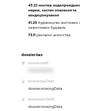
43.22
монтаж водопровідних
мереж, систем опалення та
кондиціонування
41.20
будівництво житлових і
нежитлових будівель
73.11
рекламні агентства
dossier.tax
dossier.staff
XXXXXXXXXX
dossier.taxDebt
dossier.missingData
dossier.esvDebt
dossier.missingData