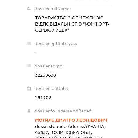
dossier.fullName:
ТОВАРИСТВО З ОБМЕЖЕНОЮ
ВІДПОВІДАЛЬНІСТЮ "КОМФОРТ-
СЕРВІС ЛУЦЬК"
dossier.opfSubType:
-
dossier.edrpo:
32269638
dossier.regDate:
29.10.02
dossier.foundersAndBenef:
МОТИЛЬ ДМИТРО ЛЕОНІДОВИЧ
dossier.founderAddress
УКРАЇНА,
45632, ВОЛИНСЬКА ОБЛ.,