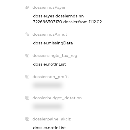
dossier.ndsPayer
dossier.yes
dossier.ndsInn
322696303170
dossier.from 11.12.02
dossier.ndsAnnul
dossier.missingData
dossier.single_tax_reg
dossier.notInList
dossier.non_profit
XXXXXXXXXX
dossier.budget_dotation
XXXXXXXXXX
dossier.palne_akciz
dossier.notInList