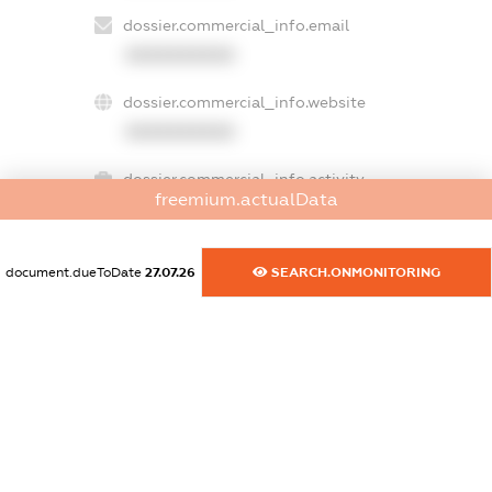
dossier.commercial_info.email
XXXXXXXXXX
dossier.commercial_info.website
XXXXXXXXXX
dossier.commercial_info.activity
freemium.actualData
XXXXXXXXXX
document.dueToDate
27.07.26
SEARCH.ONMONITORING
freemium.exampleText_1
freemium.exampleText_2
freemium.anonymousPerSearch2
FREEMIUM.DETAILS
FREEMIUM.REGISTER