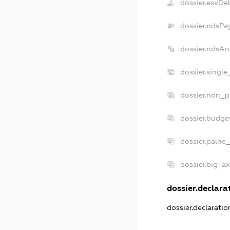
dossier.esvDe
dossier.ndsPa
dossier.ndsAn
dossier.singl
dossier.non_p
dossier.budge
dossier.palne
dossier.bigTa
dossier.declarat
dossier.declarati