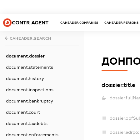
CONTR AGENT
CAHEADER.COMPANIES
CAHEADER.PERSONS
CAHEADER.SEARCH
document.dossier
ДОНПО
document.statements
document.history
dossier.title
document.inspections
dossier.fullNa
document.bankruptcy
document.court
dossier.opfSu
document.taxdebts
dossier.edrpo:
document.enforcements