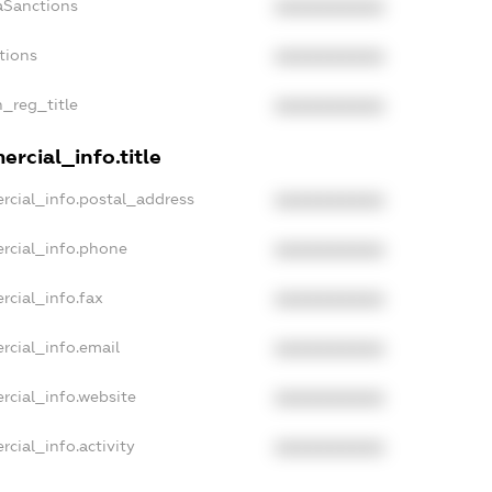
aSanctions
XXXXXXXXXX
tions
XXXXXXXXXX
n_reg_title
XXXXXXXXXX
rcial_info.title
rcial_info.postal_address
XXXXXXXXXX
rcial_info.phone
XXXXXXXXXX
rcial_info.fax
XXXXXXXXXX
rcial_info.email
XXXXXXXXXX
rcial_info.website
XXXXXXXXXX
cial_info.activity
XXXXXXXXXX