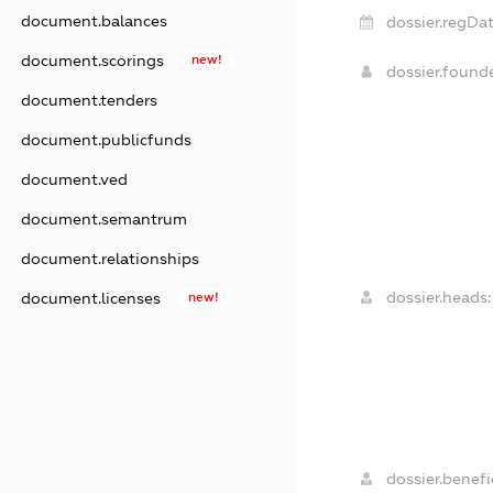
document.balances
dossier.regDat
document.scorings
new!
dossier.found
document.tenders
document.publicfunds
document.ved
document.semantrum
document.relationships
dossier.heads:
document.licenses
new!
dossier.benefic