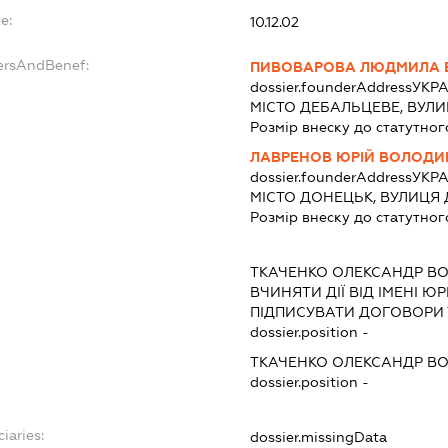
e:
10.12.02
ersAndBenef:
ПИВОВАРОВА ЛЮДМИЛА В
dossier.founderAddress
УКРА
МІСТО ДЕБАЛЬЦЕВЕ, ВУЛИ
Розмір внеску до статутног
ЛАВРЕНОВ ЮРІЙ ВОЛОД
dossier.founderAddress
УКРА
МІСТО ДОНЕЦЬК, ВУЛИЦЯ 
Розмір внеску до статутног
ТКАЧЕНКО ОЛЕКСАНДР В
ВЧИНЯТИ ДІЇ ВІД ІМЕНІ Ю
ПІДПИСУВАТИ ДОГОВОРИ 
dossier.position -
ТКАЧЕНКО ОЛЕКСАНДР В
dossier.position -
iaries:
dossier.missingData