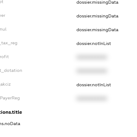
bt
dossier.missingData
yer
dossier.missingData
nul
dossier.missingData
e_tax_reg
dossier.notInList
rofit
XXXXXXXXXX
t_dotation
XXXXXXXXXX
_akciz
dossier.notInList
xPayerReg
XXXXXXXXXX
ions.title
ons.noData