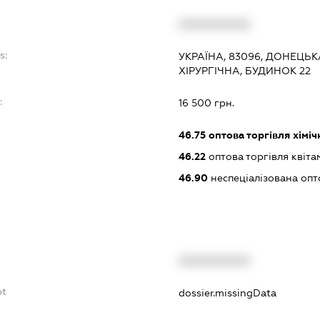
XXXXXXXXXX
s:
УКРАЇНА, 83096, ДОНЕЦЬК
ХІРУРГІЧНА, БУДИНОК 22
:
16 500 грн.
46.75
оптова торгівля хімі
46.22
оптова торгівля квіта
46.90
неспеціалізована опт
XXXXXXXXXX
bt
dossier.missingData