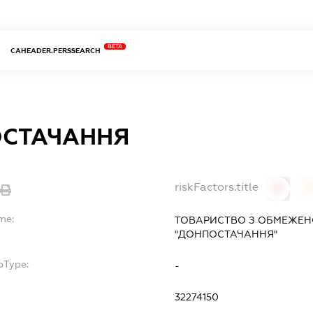
BETA
CAHEADER.PERSSEARCH
СТАЧАННЯ
riskFactors.title
0
me:
ТОВАРИСТВО З ОБМЕЖЕН
"ДОНПОСТАЧАННЯ"
bType:
-
32274150