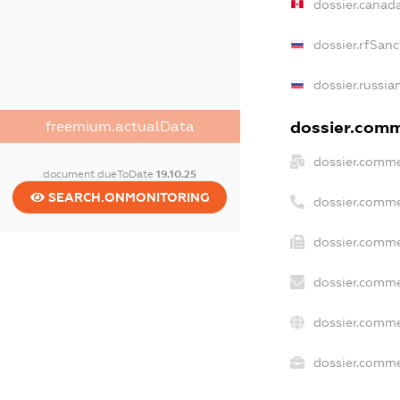
dossier.canad
dossier.rfSanc
dossier.russia
dossier.comme
freemium.actualData
dossier.comme
document.dueToDate
19.10.25
SEARCH.ONMONITORING
dossier.comme
dossier.comme
dossier.comme
dossier.comme
dossier.commer