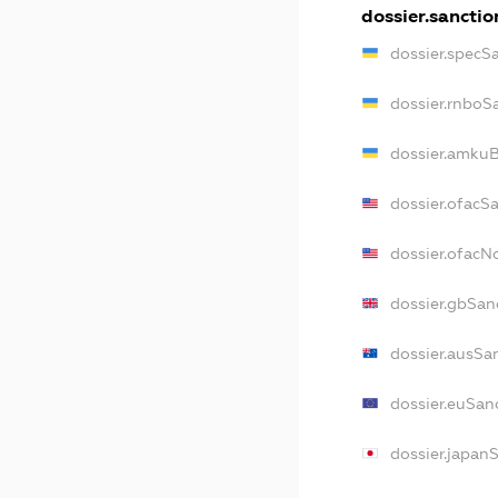
dossier.sanctio
dossier.specS
dossier.rnboS
dossier.amkuB
dossier.ofacS
dossier.ofac
dossier.gbSan
dossier.ausSa
dossier.euSan
dossier.japan