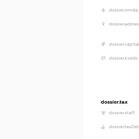
dossier.smida:
dossier.addres
dossier.capital
dossier.kveds:
dossier.tax
dossier.staff
dossier.taxDe