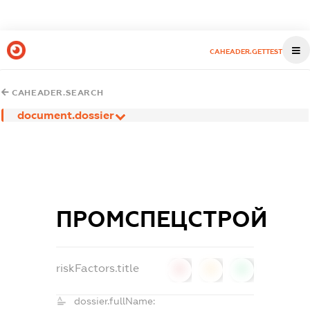
CAHEADER.GETTEST
CAHEADER.SEARCH
document.dossier
ПРОМСПЕЦСТРОЙ
riskFactors.title
0
0
0
dossier.fullName: