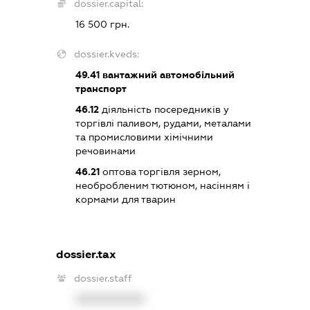
dossier.capital:
16 500 грн.
dossier.kveds:
49.41
вантажний автомобільний
транспорт
46.12
діяльність посередників у
торгівлі паливом, рудами, металами
та промисловими хімічними
речовинами
46.21
оптова торгівля зерном,
необробленим тютюном, насінням і
кормами для тварин
dossier.tax
dossier.staff
XXXXXXXXXX