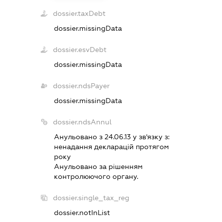
dossier.taxDebt
dossier.missingData
dossier.esvDebt
dossier.missingData
dossier.ndsPayer
dossier.missingData
dossier.ndsAnnul
Анульовано з 24.06.13 у зв'язку з:
ненадання декларацiй протягом
року
Анульовано за рiшенням
контролюючого органу.
dossier.single_tax_reg
dossier.notInList