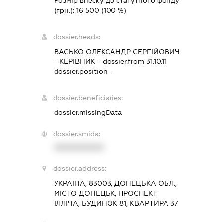
Розмір внеску до статутного фонду
(грн.):
16 500
(100 %)
dossier.heads:
ВАСЬКО ОЛЕКСАНДР СЕРГІЙОВИЧ
-
КЕРІВНИК
- dossier.from 31.10.11
dossier.position -
dossier.beneficiaries:
dossier.missingData
dossier.smida:
XXXXXXXXXX
dossier.address:
УКРАЇНА, 83003, ДОНЕЦЬКА ОБЛ.,
МІСТО ДОНЕЦЬК, ПРОСПЕКТ
ІЛЛІЧА, БУДИНОК 81, КВАРТИРА 37