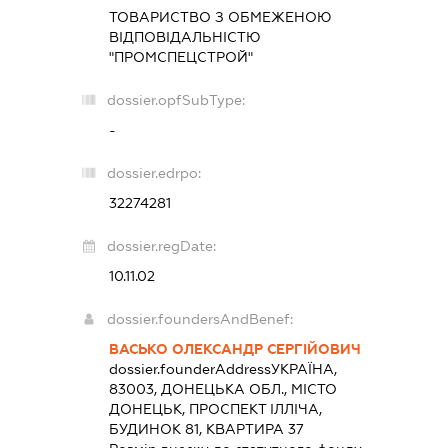
ТОВАРИСТВО З ОБМЕЖЕНОЮ
ВІДПОВІДАЛЬНІСТЮ
"ПРОМСПЕЦСТРОЙ"
dossier.opfSubType:
-
dossier.edrpo:
32274281
dossier.regDate:
10.11.02
dossier.foundersAndBenef:
ВАСЬКО ОЛЕКСАНДР СЕРГІЙОВИЧ
dossier.founderAddress
УКРАЇНА,
83003, ДОНЕЦЬКА ОБЛ., МІСТО
ДОНЕЦЬК, ПРОСПЕКТ ІЛЛІЧА,
БУДИНОК 81, КВАРТИРА 37