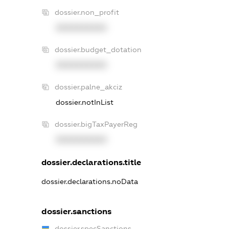
dossier.non_profit
XXXXXXXXXX
dossier.budget_dotation
XXXXXXXXXX
dossier.palne_akciz
dossier.notInList
dossier.bigTaxPayerReg
XXXXXXXXXX
dossier.declarations.title
dossier.declarations.noData
dossier.sanctions
dossier.specSanctions