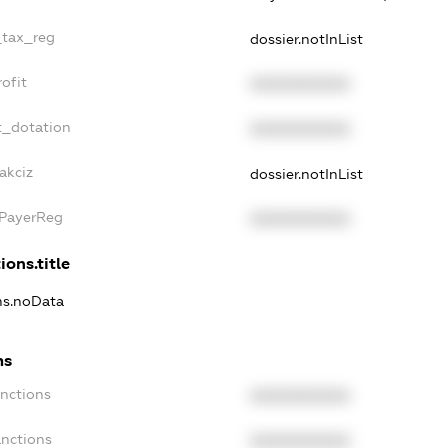
_tax_reg
dossier.notInList
ofit
XXXXXXXXXX
t_dotation
XXXXXXXXXX
akciz
dossier.notInList
xPayerReg
XXXXXXXXXX
ions.title
ons.noData
ns
anctions
XXXXXXXXXX
anctions
XXXXXXXXXX