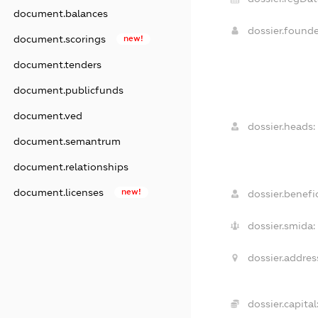
document.balances
dossier.found
document.scorings
new!
document.tenders
document.publicfunds
document.ved
dossier.heads:
document.semantrum
document.relationships
document.licenses
new!
dossier.benefic
dossier.smida:
dossier.addres
dossier.capital