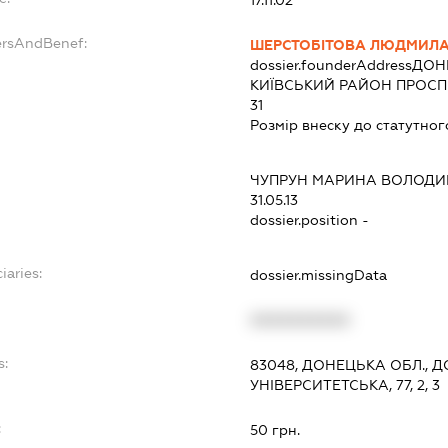
ersAndBenef:
ШЕРСТОБІТОВА ЛЮДМИЛА
dossier.founderAddress
ДОНЕ
КИЇВСЬКИЙ РАЙОН ПРОСПЕ
31
Розмір внеску до статутног
ЧУПРУН МАРИНА ВОЛОДИ
31.05.13
dossier.position -
iaries:
dossier.missingData
XXXXXXXXXX
s:
83048, ДОНЕЦЬКА ОБЛ., Д
УНІВЕРСИТЕТСЬКА, 77, 2, 3
:
50 грн.