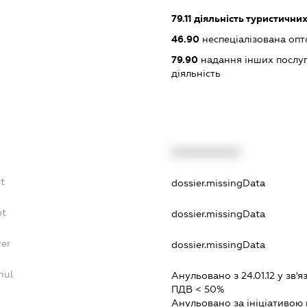
79.11
діяльність туристичних
46.90
неспеціалізована опт
79.90
надання інших послуг
діяльність
XXXXXXXXXX
t
dossier.missingData
bt
dossier.missingData
yer
dossier.missingData
nul
Анульовано з 24.01.12 у зв'я
ПДВ < 50%
Анульовано за iнiцiативою 