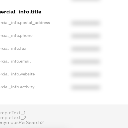
rcial_info.title
rcial_info.postal_address
XXXXXXXXXX
rcial_info.phone
XXXXXXXXXX
cial_info.fax
XXXXXXXXXX
rcial_info.email
XXXXXXXXXX
rcial_info.website
XXXXXXXXXX
cial_info.activity
XXXXXXXXXX
ampleText_1
ampleText_2
onymousPerSearch2