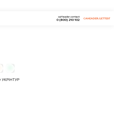
caHeader.contact
CAHEADER.GETTEST
0 (800) 210 102
0
О
УКРІНТУР