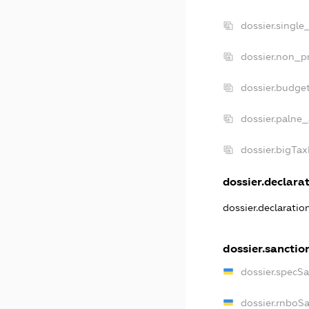
dossier.single
dossier.non_pr
dossier.budge
dossier.palne_
dossier.bigTa
dossier.declarat
dossier.declarati
dossier.sanctio
dossier.specS
dossier.rnboS