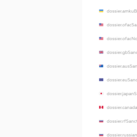
dossier.amkuB
dossier.ofacS
dossier.ofacN
dossier.gbSan
dossier.ausSa
dossier.euSan
dossier.japan
dossier.canad
dossier.rfSanc
dossier.russia