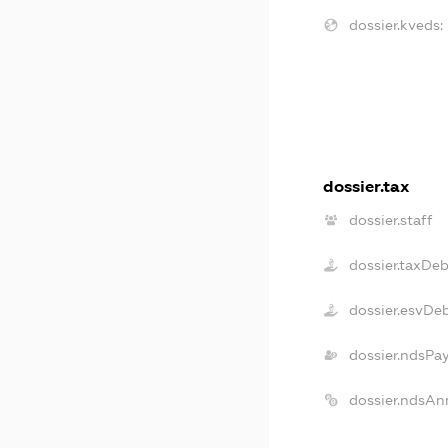
dossier.kveds:
dossier.tax
dossier.staff
dossier.taxDeb
dossier.esvDe
dossier.ndsPa
dossier.ndsAn