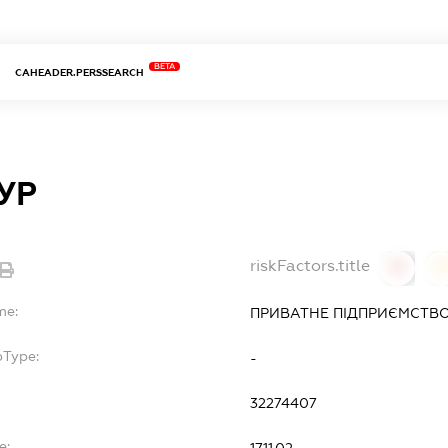
BETA
CAHEADER.PERSSEARCH
УР
riskFactors.title
0
0
me:
ПРИВАТНЕ ПІДПРИЄМСТВ
bType:
-
32274407
e:
17.11.02