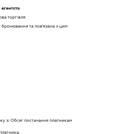
 агентств
ова торгівля
 бронювання та пов'язана з цим
зку з:
Обсяг постачання платникам
платника.