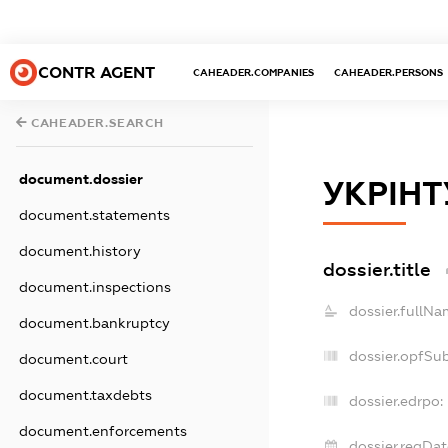
CONTR AGENT
CAHEADER.COMPANIES
CAHEADER.PERSONS
CAHEADER.SEARCH
document.dossier
УКРІНТ
document.statements
document.history
dossier.title
document.inspections
dossier.fullNa
document.bankruptcy
dossier.opfSu
document.court
document.taxdebts
dossier.edrpo:
document.enforcements
dossier.regDat