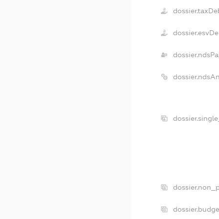
dossier.taxDe
dossier.esvDe
dossier.ndsPa
dossier.ndsA
dossier.singl
dossier.non_p
dossier.budg