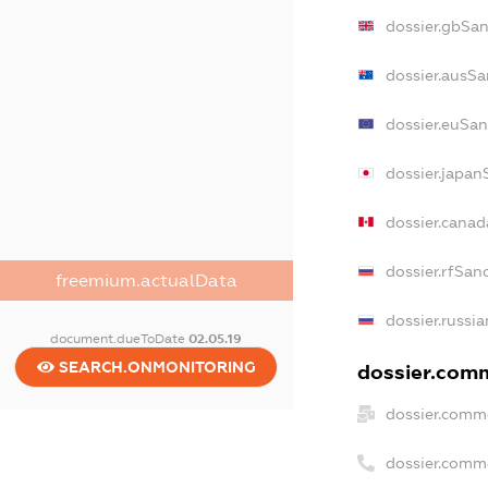
dossier.gbSan
dossier.ausSa
dossier.euSan
dossier.japan
dossier.cana
dossier.rfSan
freemium.actualData
dossier.russi
document.dueToDate
02.05.19
SEARCH.ONMONITORING
dossier.comm
dossier.comme
dossier.comm