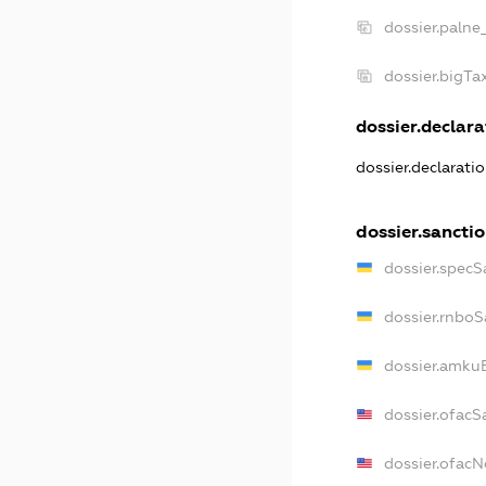
dossier.palne
dossier.bigT
dossier.declarat
dossier.declarati
dossier.sancti
dossier.specS
dossier.rnboS
dossier.amkuB
dossier.ofacS
dossier.ofac