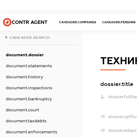
CONTR AGENT
CAHEADER.COMPANIES
CAHEADER.PERSONS
CAHEADER.SEARCH
document.dossier
ТЕХНИ
document.statements
document.history
dossier.title
document.inspections
dossier.fullN
document.bankruptcy
document.court
dossier.opfS
document.taxdebts
dossier.edrpo:
document.enforcements