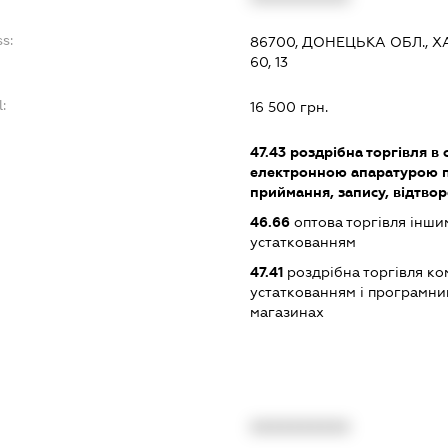
s:
86700, ДОНЕЦЬКА ОБЛ., 
60, 13
:
16 500 грн.
47.43
роздрібна торгівля в 
електронною апаратурою п
приймання, запису, відтво
46.66
оптова торгівля інш
устаткованням
47.41
роздрібна торгівля ко
устаткованням і програмни
магазинах
XXXXXXXXXX