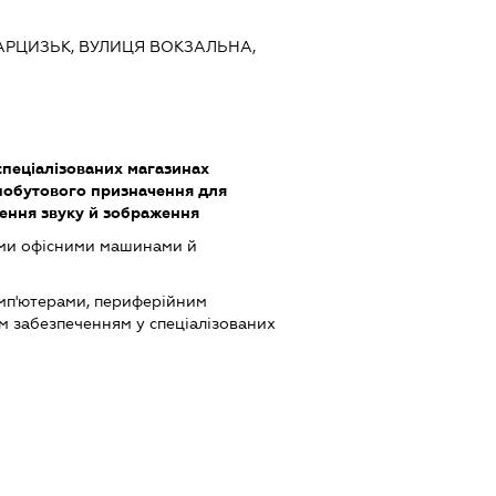
ХАРЦИЗЬК, ВУЛИЦЯ ВОКЗАЛЬНА,
спеціалізованих магазинах
обутового призначення для
рення звуку й зображення
ими офісними машинами й
мп'ютерами, периферійним
м забезпеченням у спеціалізованих