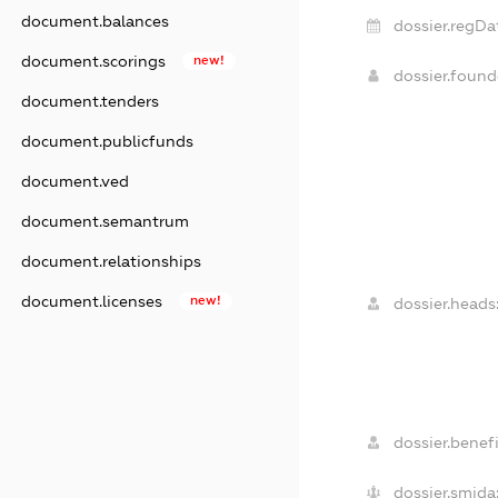
document.balances
dossier.regDa
document.scorings
new!
dossier.foun
document.tenders
document.publicfunds
document.ved
document.semantrum
document.relationships
document.licenses
new!
dossier.heads
dossier.benefi
dossier.smida