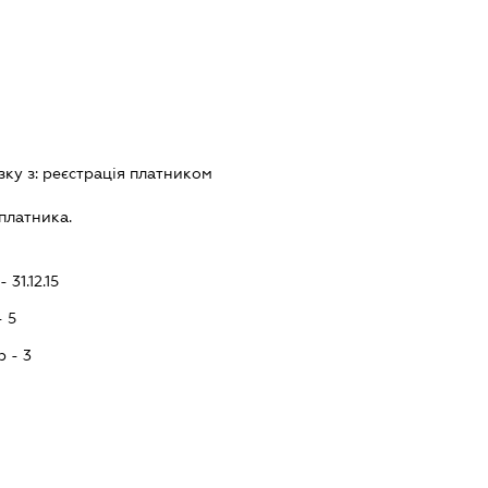
зку з:
реєстрацiя платником
платника.
 31.12.15
- 5
p - 3