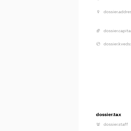
dossier.addres
dossier.capital
dossier.kveds:
dossier.tax
dossier.staff