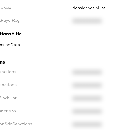
_akciz
dossier.notInList
axPayerReg
XXXXXXXXXX
ions.title
ons.noData
ons
anctions
XXXXXXXXXX
anctions
XXXXXXXXXX
lackList
XXXXXXXXXX
anctions
XXXXXXXXXX
NonSdnSanctions
XXXXXXXXXX