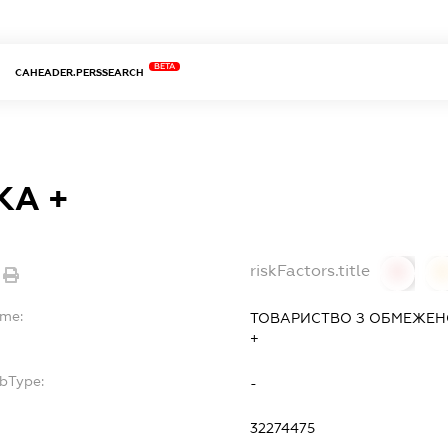
BETA
CAHEADER.PERSSEARCH
КА +
riskFactors.title
0
ame:
ТОВАРИСТВО З ОБМЕЖЕН
+
ubType:
-
32274475