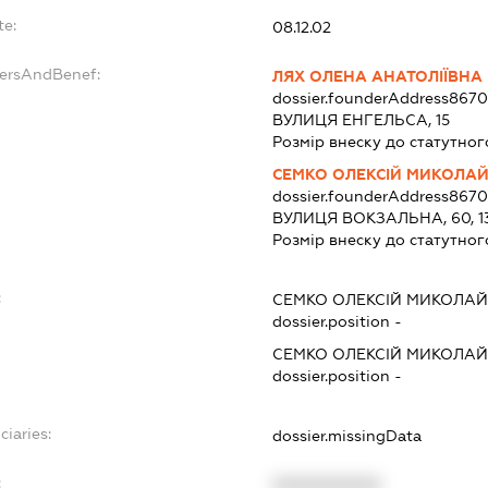
te:
08.12.02
dersAndBenef:
ЛЯХ ОЛЕНА АНАТОЛІЇВНА
dossier.founderAddress
8670
ВУЛИЦЯ ЕНГЕЛЬСА, 15
Розмір внеску до статутног
СЕМКО ОЛЕКСІЙ МИКОЛА
dossier.founderAddress
8670
ВУЛИЦЯ ВОКЗАЛЬНА, 60, 1
Розмір внеску до статутног
:
СЕМКО ОЛЕКСІЙ МИКОЛА
dossier.position -
СЕМКО ОЛЕКСІЙ МИКОЛА
dossier.position -
ciaries:
dossier.missingData
:
XXXXXXXXXX