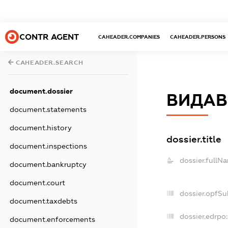
CONTR AGENT
CAHEADER.COMPANIES
CAHEADER.PERSONS
CAHEADER.SEARCH
document.dossier
ВИДАВ
document.statements
document.history
dossier.title
document.inspections
dossier.fullN
document.bankruptcy
document.court
dossier.opfSu
document.taxdebts
dossier.edrpo:
document.enforcements