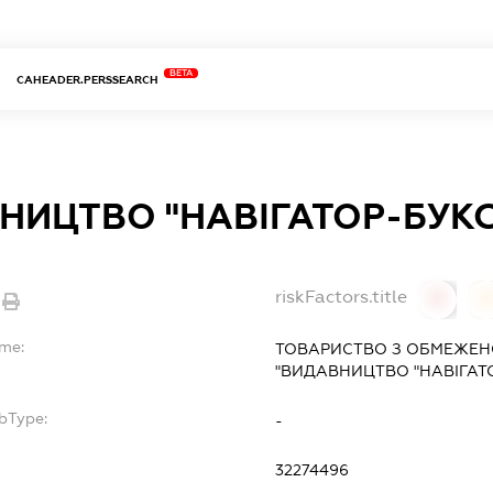
BETA
CAHEADER.PERSSEARCH
НИЦТВО "НАВІГАТОР-БУКС
riskFactors.title
0
ame:
ТОВАРИСТВО З ОБМЕЖЕН
"ВИДАВНИЦТВО "НАВІГАТО
bType:
-
32274496