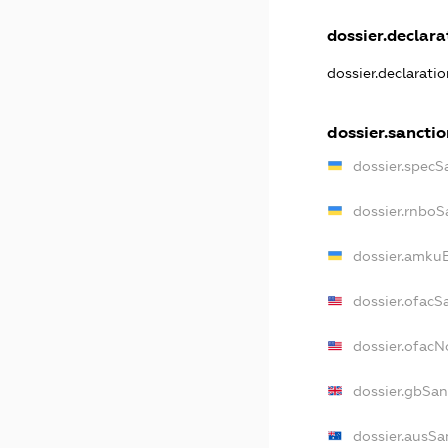
dossier.declarat
dossier.declarati
dossier.sanctio
dossier.specS
dossier.rnboS
dossier.amkuB
dossier.ofacS
dossier.ofac
dossier.gbSan
dossier.ausSa