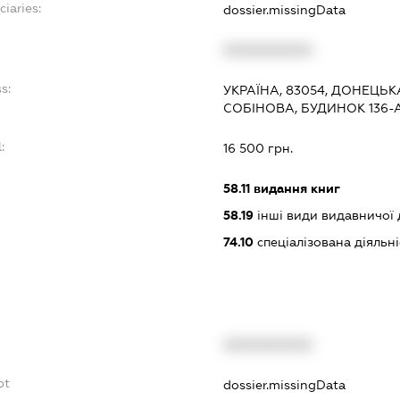
ciaries:
dossier.missingData
XXXXXXXXXX
s:
УКРАЇНА, 83054, ДОНЕЦЬК
СОБІНОВА, БУДИНОК 136-А
:
16 500 грн.
58.11
видання книг
58.19
інші види видавничої 
74.10
спеціалізована діяльні
XXXXXXXXXX
bt
dossier.missingData