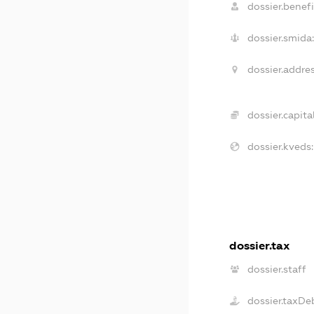
dossier.benefi
dossier.smida:
dossier.addres
dossier.capital
dossier.kveds:
dossier.tax
dossier.staff
dossier.taxDe