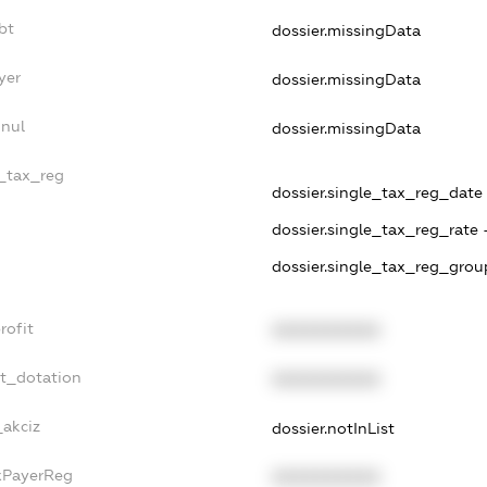
bt
dossier.missingData
yer
dossier.missingData
nnul
dossier.missingData
e_tax_reg
dossier.single_tax_reg_date -
dossier.single_tax_reg_rate 
dossier.single_tax_reg_grou
rofit
XXXXXXXXXX
et_dotation
XXXXXXXXXX
_akciz
dossier.notInList
axPayerReg
XXXXXXXXXX