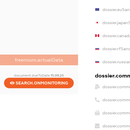
dossier.euSan
dossier.japan
dossier.canad
dossier.rfSan
freemium.actualData
dossier.russia
dossier.comme
document.dueToDate
11.09.25
SEARCH.ONMONITORING
dossier.comme
dossier.comm
dossier.comme
dossier.comme