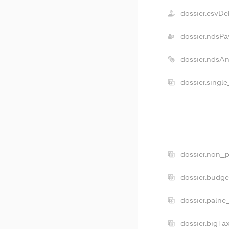
dossier.esvDe
dossier.ndsPa
dossier.ndsA
dossier.singl
dossier.non_p
dossier.budg
dossier.palne
dossier.bigT