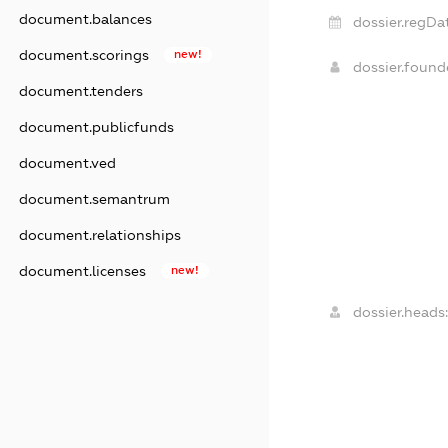
document.balances
dossier.regDa
document.scorings
new!
dossier.foun
document.tenders
document.publicfunds
document.ved
document.semantrum
document.relationships
document.licenses
new!
dossier.heads: