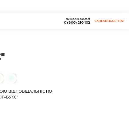
caHeader.contact
CAHEADER.GETTEST
0 (800) 210 102
"
0
0
ОЮ ВІДПОВІДАЛЬНІСТЮ
Р-БУКС"