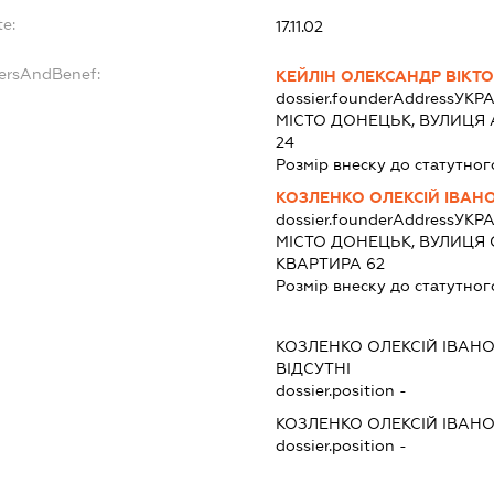
te:
17.11.02
dersAndBenef:
КЕЙЛІН ОЛЕКСАНДР ВІКТ
dossier.founderAddress
УКРА
МІСТО ДОНЕЦЬК, ВУЛИЦЯ 
24
Розмір внеску до статутног
КОЗЛЕНКО ОЛЕКСІЙ ІВАН
dossier.founderAddress
УКРА
МІСТО ДОНЕЦЬК, ВУЛИЦЯ 
КВАРТИРА 62
Розмір внеску до статутног
КОЗЛЕНКО ОЛЕКСІЙ ІВАН
ВІДСУТНІ
dossier.position -
КОЗЛЕНКО ОЛЕКСІЙ ІВАН
dossier.position -