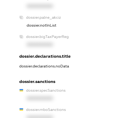
XXXXXXXXXX
dossier.palne_akciz
dossier.notInList
dossier.bigTaxPayerReg
XXXXXXXXXX
dossier.declarations.title
dossier.declarations.noData
dossier.sanctions
dossier.specSanctions
XXXXXXXXXX
dossier.rnboSanctions
XXXXXXXXXX