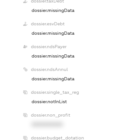
dossier.taxDebt
dossier.missingData
dossier.esvDebt
dossier.missingData
dossier.ndsPayer
dossier.missingData
dossier.ndsAnnul
dossier.missingData
dossier.single_tax_reg
dossier.notInList
dossier.non_profit
XXXXXXXXXX
dossier.budget_dotation