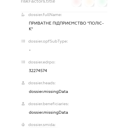
riskFactors.title
0
0
0
dossier.fullName:
ПРИВАТНЕ ПІДПРИЄМСТВО "ПОЛІС-
К"
dossier.opfSubType:
-
dossier.edrpo:
32274574
dossier.heads:
dossier.missingData
dossier.beneficiaries:
dossier.missingData
dossier.smida: