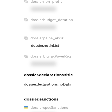
dossier.non_profit
XXXXXXXXXX
dossier.budget_dotation
XXXXXXXXXX
dossier.palne_akciz
dossier.notInList
dossier.bigTaxPayerReg
XXXXXXXXXX
dossier.declarations.title
dossier.declarations.noData
dossier.sanctions
dossier.specSanctions