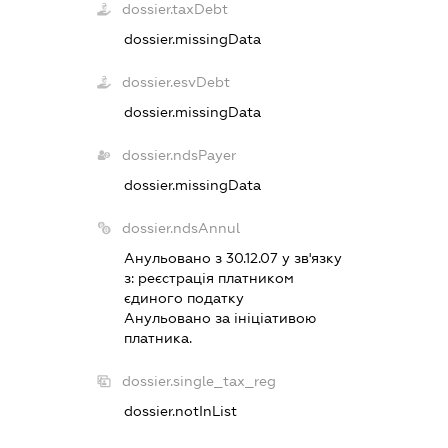
dossier.taxDebt
dossier.missingData
dossier.esvDebt
dossier.missingData
dossier.ndsPayer
dossier.missingData
dossier.ndsAnnul
Анульовано з 30.12.07 у зв'язку
з:
реєстрацiя платником
єдиного податку
Анульовано за iнiцiативою
платника.
dossier.single_tax_reg
dossier.notInList