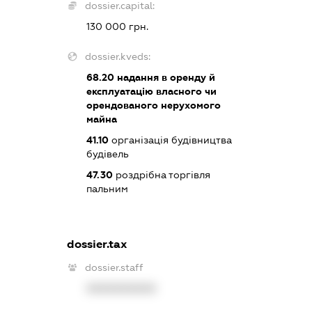
dossier.capital:
130 000 грн.
dossier.kveds:
68.20
надання в оренду й
експлуатацію власного чи
орендованого нерухомого
майна
41.10
організація будівництва
будівель
47.30
роздрібна торгівля
пальним
dossier.tax
dossier.staff
XXXXXXXXXX