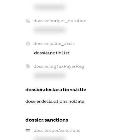
XXXXXXXXXX
dossier.budget_dotation
XXXXXXXXXX
dossier.palne_akciz
dossier.notInList
dossier.bigTaxPayerReg
XXXXXXXXXX
dossier.declarations.title
dossier.declarations.noData
dossier.sanctions
dossier.specSanctions
XXXXXXXXXX