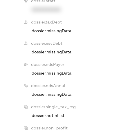
dossier.staff
XXXXXXXXXX
dossier.taxDebt
dossier.missingData
dossier.esvDebt
dossier.missingData
dossier.ndsPayer
dossier.missingData
dossier.ndsAnnul
dossier.missingData
dossier.single_tax_reg
dossier.notInList
dossier.non_profit