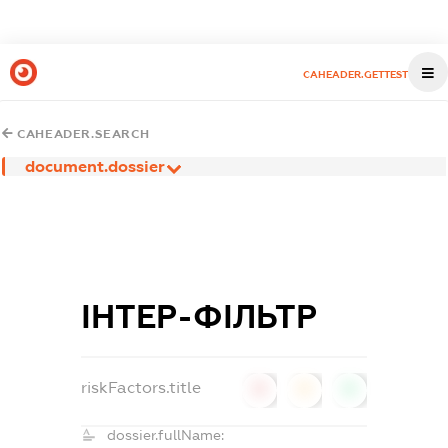
CAHEADER.GETTEST
CAHEADER.SEARCH
document.dossier
ІНТЕР-ФІЛЬТР
riskFactors.title
0
0
0
dossier.fullName: