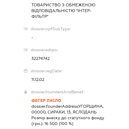
ТОВАРИСТВО З ОБМЕЖЕНОЮ
ВІДПОВІДАЛЬНІСТЮ "ІНТЕР-
ФІЛЬТР"
dossier.opfSubType:
-
dossier.edrpo:
32274742
dossier.regDate:
11.12.02
dossier.foundersAndBenef:
ФЕГЕР ЛАСЛО
dossier.founderAddress
УГОРЩИНА,
00000, СИРАКИ, 13, ЯСЛОДАНЬ
Розмір внеску до статутного фонду
(грн.):
16 500
(100 %)