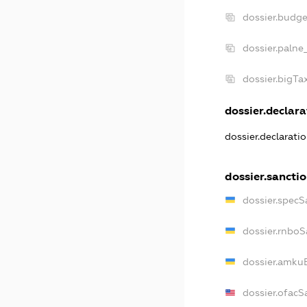
dossier.budg
dossier.palne
dossier.bigT
dossier.declara
dossier.declarati
dossier.sancti
dossier.specS
dossier.rnboS
dossier.amkuB
dossier.ofacS