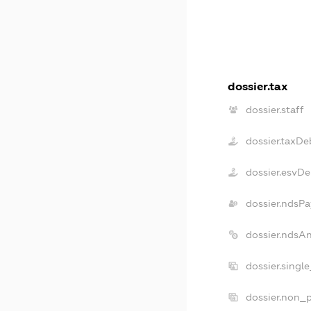
dossier.tax
dossier.staff
dossier.taxDe
dossier.esvD
dossier.ndsPa
dossier.ndsA
dossier.singl
dossier.non_p