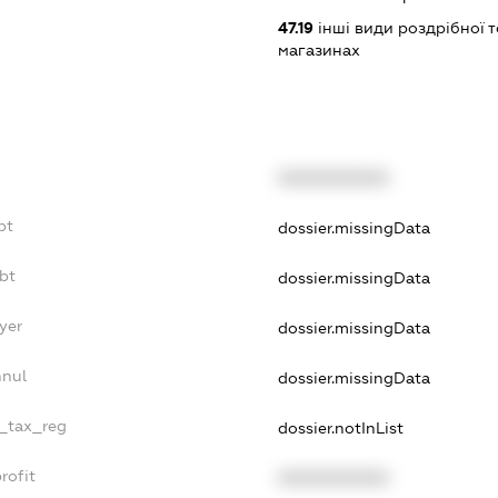
47.19
інші види роздрібної т
магазинах
XXXXXXXXXX
bt
dossier.missingData
ebt
dossier.missingData
yer
dossier.missingData
nnul
dossier.missingData
e_tax_reg
dossier.notInList
rofit
XXXXXXXXXX