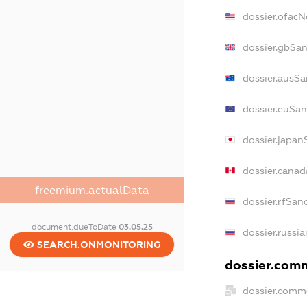
dossier.ofac
dossier.gbSa
dossier.ausSa
dossier.euSan
dossier.japan
dossier.cana
freemium.actualData
dossier.rfSan
document.dueToDate
03.05.25
dossier.russi
SEARCH.ONMONITORING
dossier.comm
dossier.comm