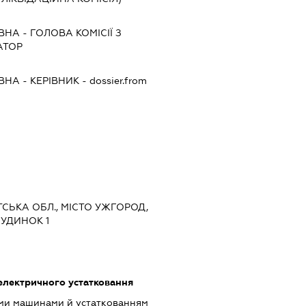
ІВНА
-
ГОЛОВА КОМІСІЇ З
АТОР
ІВНА
-
КЕРІВНИК
- dossier.from
ТСЬКА ОБЛ., МІСТО УЖГОРОД,
БУДИНОК 1
електричного устатковання
ими машинами й устаткованням