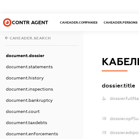
CONTR AGENT
CAHEADER.COMPANIES
CAHEADER.PERSONS
CAHEADER.SEARCH
document.dossier
КАБЕЛЬ
document.statements
document.history
dossier.title
document.inspections
dossier.fullN
document.bankruptcy
document.court
dossier.opfS
document.taxdebts
dossier.edrpo
document.enforcements