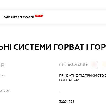
BETA
CAHEADER.PERSSEARCH
НІ СИСТЕМИ ГОРВАТ І ГОР
riskFactors.title
0
ame:
ПРИВАТНЕ ПІДПРИЄМСТВО 
ГОРВАТ 24"
ubType:
-
:
32274791