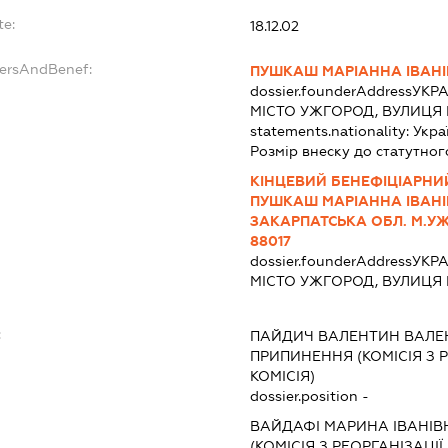
te:
18.12.02
dersAndBenef:
ПУШКАШ МАРІАННА ІВАН
dossier.founderAddress
УКРА
МІСТО УЖГОРОД, ВУЛИЦЯ 
statements.nationality:
Укра
Розмір внеску до статутног
КІНЦЕВИЙ БЕНЕФІЦІАРНИЙ
ПУШКАШ МАРІАННА ІВАНІВ
ЗАКАРПАТСЬКА ОБЛ. М.УЖ
88017
dossier.founderAddress
УКРА
МІСТО УЖГОРОД, ВУЛИЦЯ 
:
ПАЙДИЧ ВАЛЕНТИН ВАЛ
ПРИПИНЕННЯ (КОМІСІЯ З Р
КОМІСІЯ)
dossier.position -
ВАЙДАФІ МАРИНА ІВАНІВ
(КОМІСІЯ З РЕОРГАНІЗАЦІЇ