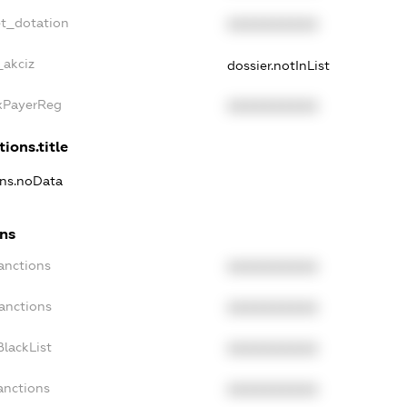
et_dotation
XXXXXXXXXX
_akciz
dossier.notInList
axPayerReg
XXXXXXXXXX
tions.title
ons.noData
ons
anctions
XXXXXXXXXX
anctions
XXXXXXXXXX
lackList
XXXXXXXXXX
anctions
XXXXXXXXXX