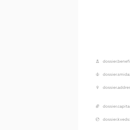
dossier.benefi
dossier.smida
dossier.addre
dossier.capita
dossier.kveds