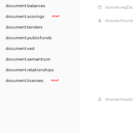
document.balances
dossier.regDa
document.scorings
new!
dossier.foun
document.tenders
document.publicfunds
document.ved
document.semantrum
document.relationships
document.licenses
new!
dossier.heads