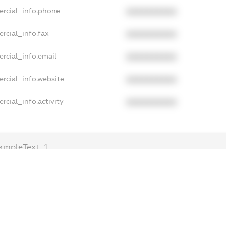
ercial_info.phone
XXXXXXXXXX
rcial_info.fax
XXXXXXXXXX
rcial_info.email
XXXXXXXXXX
rcial_info.website
XXXXXXXXXX
rcial_info.activity
XXXXXXXXXX
ampleText_1
ampleText_2
nonymousPerSearch2
ETAILS
FREEMIUM.REGISTER