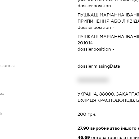
dossier.position -
ПУШКАШ МАРІАННА ІВАН
ПРИПИНЕННЯ АБО ЛІКВІД
dossier.position -
ПУШКАШ МАРІАННА ІВАН
20.10.14
dossier.position -
ciaries:
dossier.missingData
:
XXXXXXXXXX
ss:
УКРАЇНА, 88000, ЗАКАРПА
ВУЛИЦЯ КРАСНОДОНЦІВ, 
l:
200 грн.
:
27.90
виробництво іншого 
46.69
оптова торгівля інш