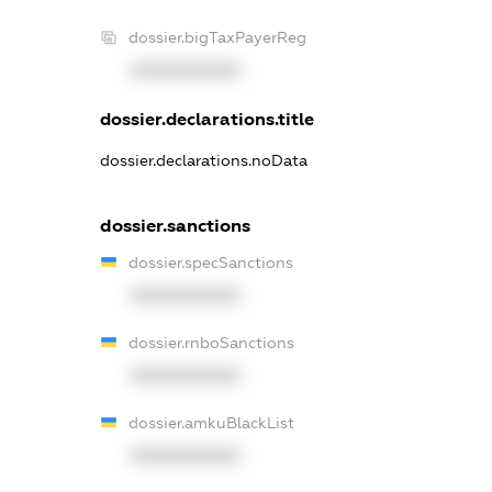
dossier.bigTaxPayerReg
XXXXXXXXXX
dossier.declarations.title
dossier.declarations.noData
dossier.sanctions
dossier.specSanctions
XXXXXXXXXX
dossier.rnboSanctions
XXXXXXXXXX
dossier.amkuBlackList
XXXXXXXXXX