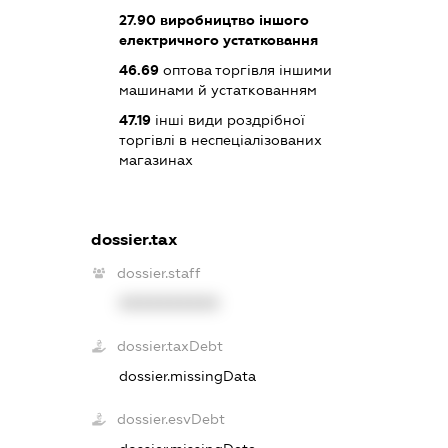
27.90
виробництво іншого
електричного устатковання
46.69
оптова торгівля іншими
машинами й устаткованням
47.19
інші види роздрібної
торгівлі в неспеціалізованих
магазинах
dossier.tax
dossier.staff
XXXXXXXXXX
dossier.taxDebt
dossier.missingData
dossier.esvDebt