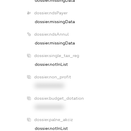
dossier.missingData
dossier.ndsPayer
dossier.missingData
dossier.ndsAnnul
dossier.missingData
dossier.single_tax_reg
dossier.notInList
dossier.non_profit
XXXXXXXXXX
dossier.budget_dotation
XXXXXXXXXX
dossier.palne_akciz
dossier.notInList