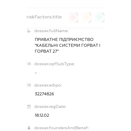
riskFactors.title
0
0
0
dossier.fullName:
ПРИВАТНЕ ПІДПРИЄМСТВО
"КАБЕЛЬНІ СИСТЕМИ ГОРВАТ І
ГОРВАТ 27"
dossier.opfSubType:
-
dossier.edrpo:
32274826
dossier.regDate:
18.12.02
dossier.foundersAndBenef: