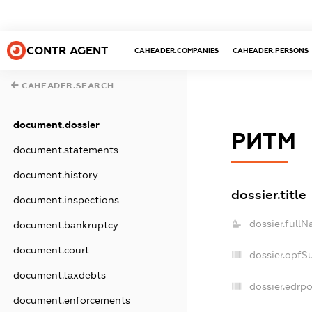
CONTR AGENT
CAHEADER.COMPANIES
CAHEADER.PERSONS
CAHEADER.SEARCH
document.dossier
РИТМ
document.statements
document.history
dossier.title
document.inspections
dossier.fullN
document.bankruptcy
document.court
dossier.opfS
document.taxdebts
dossier.edrpo
document.enforcements