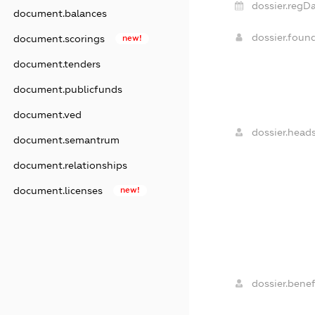
dossier.regDa
document.balances
dossier.foun
document.scorings
new!
document.tenders
document.publicfunds
document.ved
dossier.heads
document.semantrum
document.relationships
document.licenses
new!
dossier.benef