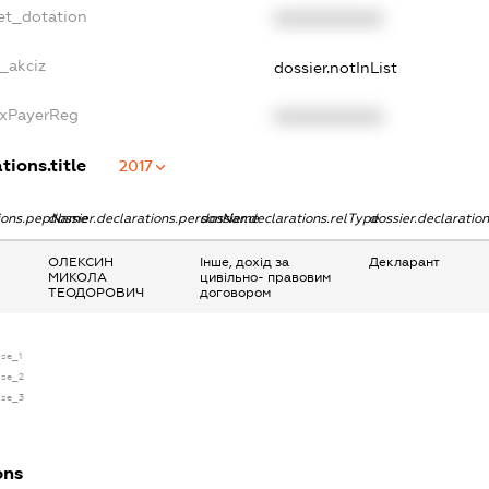
et_dotation
XXXXXXXXXX
e_akciz
dossier.notInList
axPayerReg
XXXXXXXXXX
tions.title
2017
tions.pepName
dossier.declarations.personName
dossier.declarations.relType
dossier.declaratio
ОЛЕКСИН
Інше, дохід за
Декларант
МИКОЛА
цивільно- правовим
ТЕОДОРОВИЧ
договором
nse_1
ense_2
ense_3
ons