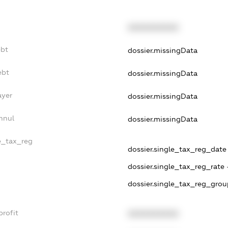
XXXXXXXXXX
ebt
dossier.missingData
ebt
dossier.missingData
ayer
dossier.missingData
nnul
dossier.missingData
le_tax_reg
dossier.single_tax_reg_date -
dossier.single_tax_reg_rate 
dossier.single_tax_reg_grou
profit
XXXXXXXXXX