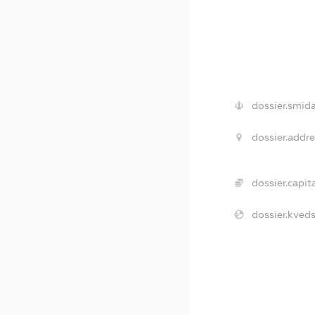
dossier.smida
dossier.addre
dossier.capita
dossier.kveds