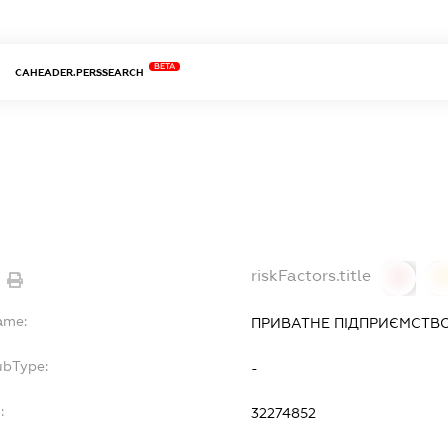
BETA
CAHEADER.PERSSEARCH
riskFactors.title
0
ame:
ПРИВАТНЕ ПІДПРИЄМСТВО
ubType:
-
:
32274852