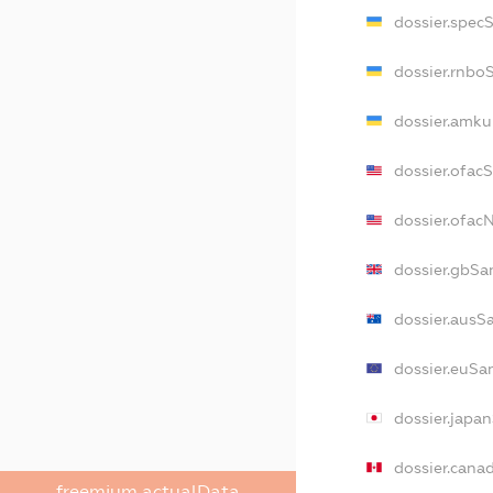
dossier.spec
dossier.rnbo
dossier.amku
dossier.ofac
dossier.ofa
dossier.gbSa
dossier.ausS
dossier.euSa
dossier.japa
dossier.cana
freemium.actualData