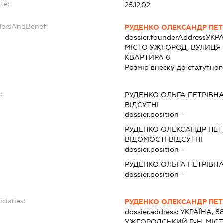
te:
25.12.02
dersAndBenef:
РУДЕНКО ОЛЕКСАНДР ПЕ
dossier.founderAddress
УКРА
МІСТО УЖГОРОД, ВУЛИЦЯ 
КВАРТИРА 6
Розмір внеску до статутног
:
РУДЕНКО ОЛЬГА ПЕТРІВН
ВІДСУТНІ
dossier.position -
РУДЕНКО ОЛЕКСАНДР ПЕ
ВІДОМОСТІ ВІДСУТНІ
dossier.position -
РУДЕНКО ОЛЬГА ПЕТРІВН
dossier.position -
iciaries:
РУДЕНКО ОЛЕКСАНДР ПЕ
dossier.address:
УКРАЇНА, 8
УЖГОРОДСЬКИЙ Р-Н, МІС