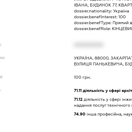
ІВАНА, БУДИНОК 77, КВАР
dossier.nationality:
Україна
dossier.benefInterest:
100
dossier.benefType:
Прямий в
dossier.benefRole:
КІНЦЕВИ
:
XXXXXXXXXX
ss:
УКРАЇНА, 88000, ЗАКАРПА
ВУЛИЦЯ ПАНЬКЕВИЧА, БУД
l:
100 грн.
:
71.11
діяльність у сфері архі
71.12
діяльність у сфері інжин
надання послуг технічного
74.90
інша професійна, науков