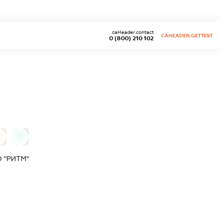
caHeader.contact
CAHEADER.GETTEST
0 (800) 210 102
0
0
 "РИТМ"