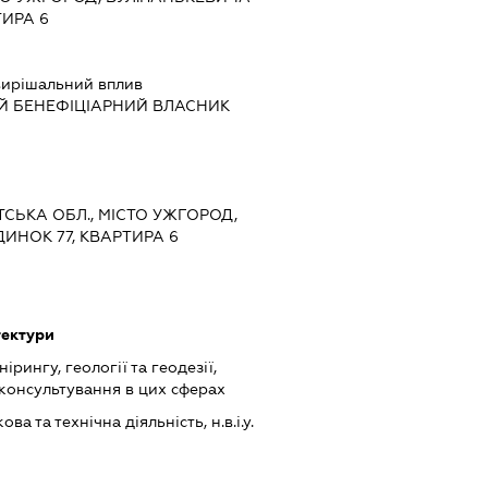
ТИРА 6
ирішальний вплив
Й БЕНЕФІЦІАРНИЙ ВЛАСНИК
ТСЬКА ОБЛ., МІСТО УЖГОРОД,
ИНОК 77, КВАРТИРА 6
тектури
ірингу, геології та геодезії,
 консультування в цих сферах
а та технічна діяльність, н.в.і.у.