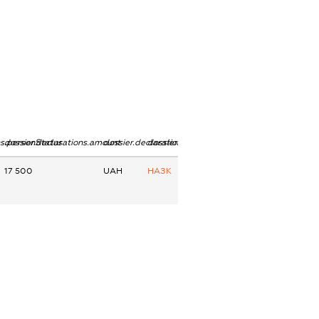
ns.personStatus
dossier.declarations.amount
dossier.declarations.currency
dossier.declarations.source
17 500
UAH
НАЗК