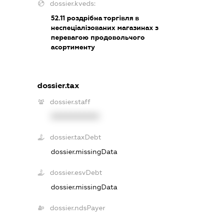
dossier.kveds:
52.11
роздрібна торгівля в
неспеціалізованих магазинах з
перевагою продовольчого
асортименту
dossier.tax
dossier.staff
XXXXXXXXXX
dossier.taxDebt
dossier.missingData
dossier.esvDebt
dossier.missingData
dossier.ndsPayer