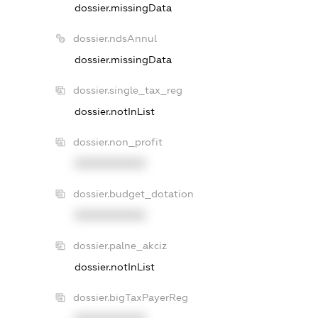
dossier.missingData
dossier.ndsAnnul
dossier.missingData
dossier.single_tax_reg
dossier.notInList
dossier.non_profit
XXXXXXXXXX
dossier.budget_dotation
XXXXXXXXXX
dossier.palne_akciz
dossier.notInList
dossier.bigTaxPayerReg