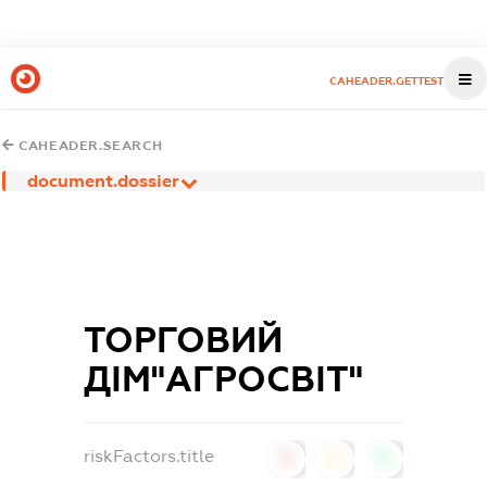
CAHEADER.GETTEST
CAHEADER.SEARCH
document.dossier
ТОРГОВИЙ
ДІМ"АГРОСВІТ"
riskFactors.title
0
0
0