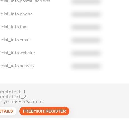
rcial_info.postal_address
XXXXXXXXXX
rcial_info.phone
XXXXXXXXXX
cial_info.fax
XXXXXXXXXX
cial_info.email
XXXXXXXXXX
cial_info.website
XXXXXXXXXX
cial_info.activity
XXXXXXXXXX
mpleText_1
ampleText_2
onymousPerSearch2
ETAILS
FREEMIUM.REGISTER