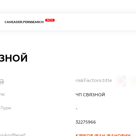
BETA
CAHEADER.PERSSEARCH
ЯЗНОЙ
riskFactors.title
0
0
me:
ЧП СВЯЗНОЙ
bType:
-
32275966
ersAndBenef:
КІРІКОВ ІВАН ІВАНОВИЧ