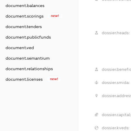
document.balances
document.scorings
new!
document.tenders
dossier.heads:
document.publicfunds
document.ved
document.semantrum
document.relationships
dossier.benefic
document.licenses
new!
dossier.smida:
dossier.addres
dossier.capital:
dossier.kveds: