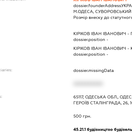
dossier.founderAddress
УКРА
М.ОДЕСА, СУВОРОВСЬКИЙ Р-
Розмір внеску до статутног
КІРІКОВ ІВАН ІВАНОВИЧ
-
dossier.position -
КІРІКОВ ІВАН ІВАНОВИЧ
-
dossier.position -
iaries:
dossier.missingData
XXXXXXXXXX
s:
65117, ОДЕСЬКА ОБЛ., ОД
ГЕРОЇВ СТАЛІНГРАДА, 26, 
500 грн.
45.21.1
будівництво будівел