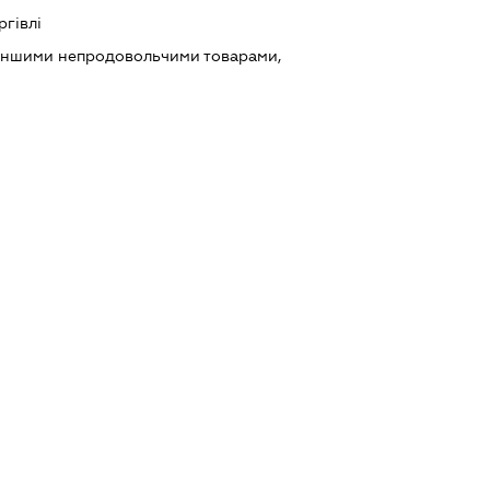
ргівлі
 іншими непродовольчими товарами,