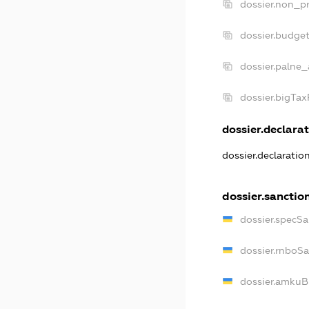
dossier.non_pr
dossier.budge
dossier.palne_
dossier.bigTa
dossier.declarat
dossier.declaratio
dossier.sanctio
dossier.specSa
dossier.rnboS
dossier.amkuB