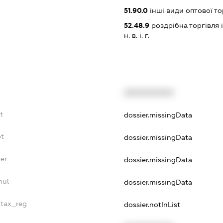
51.90.0
інші види оптової то
52.48.9
роздрібна торгівля
н. в. і. г.
XXXXXXXXXX
t
dossier.missingData
bt
dossier.missingData
er
dossier.missingData
nul
dossier.missingData
_tax_reg
dossier.notInList