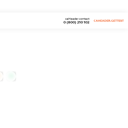
caHeader.contact
CAHEADER.GETTEST
0 (800) 210 102
0