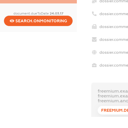
dossier.comme
document.dueToDate
24.03.17
dossier.comme
SEARCH.ONMONITORING
dossier.commer
dossier.commer
dossier.commer
dossier.commer
freemium.exa
freemium.ex
freemium.an
FREEMIUM.D