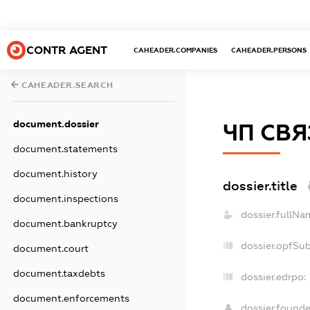
CONTR AGENT
CAHEADER.COMPANIES
CAHEADER.PERSONS
CAHEADER.SEARCH
document.dossier
ЧП СВ
document.statements
document.history
dossier.title
document.inspections
dossier.fullNa
document.bankruptcy
dossier.opfSu
document.court
document.taxdebts
dossier.edrpo:
document.enforcements
dossier.found