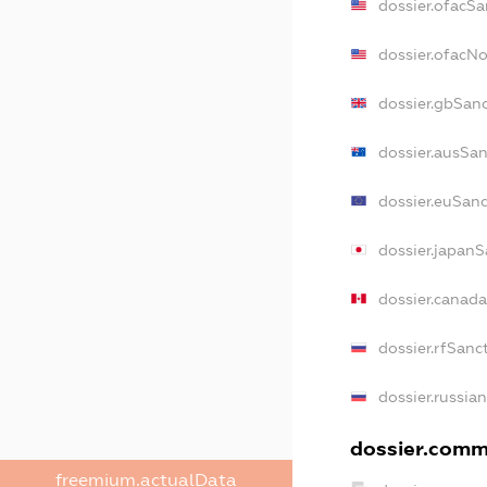
dossier.ofacSa
dossier.ofacN
dossier.gbSan
dossier.ausSan
dossier.euSanc
dossier.japanS
dossier.canad
dossier.rfSanc
dossier.russia
dossier.comme
freemium.actualData