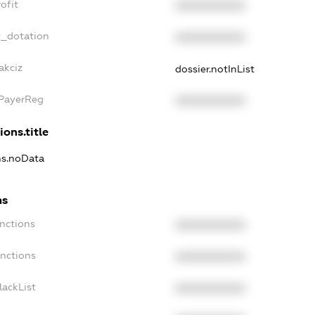
ofit
XXXXXXXXXX
t_dotation
XXXXXXXXXX
akciz
dossier.notInList
xPayerReg
XXXXXXXXXX
ions.title
ns.noData
ns
nctions
XXXXXXXXXX
anctions
XXXXXXXXXX
lackList
XXXXXXXXXX