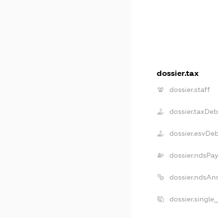
dossier.tax
dossier.staff
dossier.taxDeb
dossier.esvDe
dossier.ndsPay
dossier.ndsAn
dossier.single