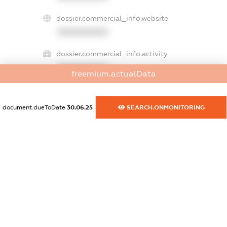
dossier.commercial_info.website
XXXXXXXXXX
dossier.commercial_info.activity
XXXXXXXXXX
freemium.actualData
document.dueToDate
30.06.25
SEARCH.ONMONITORING
freemium.exampleText_1
freemium.exampleText_2
freemium.anonymousPerSearch2
FREEMIUM.DETAILS
FREEMIUM.REGISTER