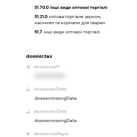
51.70.0
інші види оптової торгівлі
51.21.0
оптова торгівля зерном,
насінням та кормами для тварин
51.7
інші види оптової торгівлі
dossier.tax
dossier.staff
XXXXXXXXXX
dossier.taxDebt
dossier.missingData
dossier.esvDebt
dossier.missingData
dossier.ndsPayer