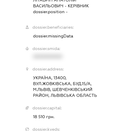
ЛІТАВРІН АНАТОЛІЙ
ВАСИЛЬОВИЧ
-
КЕРІВНИК
dossier.position -
dossier.beneficiaries:
dossier.missingData
dossier.smida:
XXXXXXXXXX
dossier.address:
УКРАЇНА, 13400,
ВУЛ.ЖОВКІВСЬКА, БУД.15/А,
М.ЛЬВІВ, ШЕВЧЕНКІВСЬКИЙ
РАЙОН, ЛЬВІВСЬКА ОБЛАСТЬ
dossier.capital:
18 510 грн.
dossier.kveds: