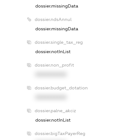
dossier.missingData
dossier.ndsAnnul
dossier.missingData
dossier.single_tax_reg
dossier.notInList
dossier.non_profit
XXXXXXXXXX
dossier.budget_dotation
XXXXXXXXXX
dossier.palne_akciz
dossier.notInList
dossier.bigTaxPayerReg