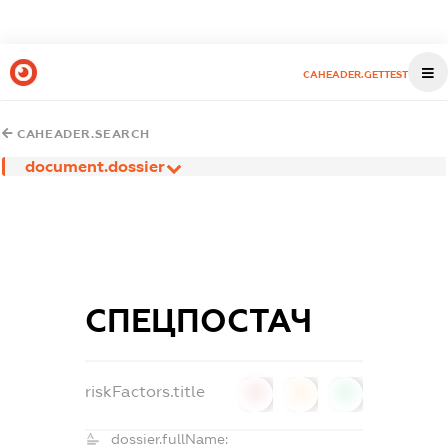
CAHEADER.GETTEST
CAHEADER.SEARCH
document.dossier
СПЕЦПОСТАЧ
riskFactors.title
0
0
0
dossier.fullName: