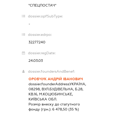
"СПЕЦПОСТАЧ"
dossier.opfSubType:
-
dossier.edrpo:
32277240
dossier.regDate:
24.03.03
dossier.foundersAndBenef:
ОРОБЧУК АНДРІЙ ІВАНОВИЧ
dossier.founderAddress
УКРАЇНА,
08298, ВУЛ.БУДІВЕЛЬНА, Б.28,
КВ.16, М.КОЦЮБИНСЬКЕ,
КИЇВСЬКА ОБЛ.
Розмір внеску до статутного
фонду (грн.):
6 478,50
(35 %)